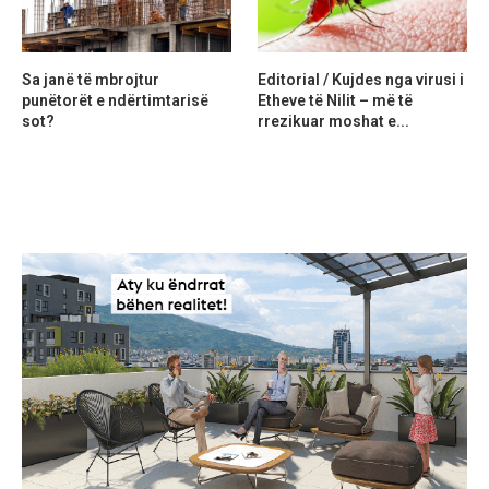
Sa janë të mbrojtur
Editorial / Kujdes nga virusi i
punëtorët e ndërtimtarisë
Etheve të Nilit – më të
sot?
rrezikuar moshat e...