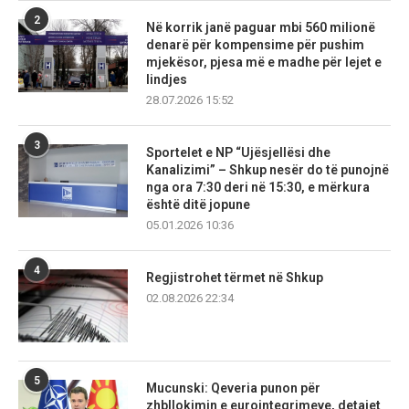
2
Në korrik janë paguar mbi 560 milionë
denarë për kompensime për pushim
mjekësor, pjesa më e madhe për lejet e
lindjes
28.07.2026 15:52
3
Sportelet e NP “Ujësjellësi dhe
Kanalizimi” – Shkup nesër do të punojnë
nga ora 7:30 deri në 15:30, e mërkura
është ditë jopune
05.01.2026 10:36
4
Regjistrohet tërmet në Shkup
02.08.2026 22:34
5
Mucunski: Qeveria punon për
zhbllokimin e eurointegrimeve, detajet