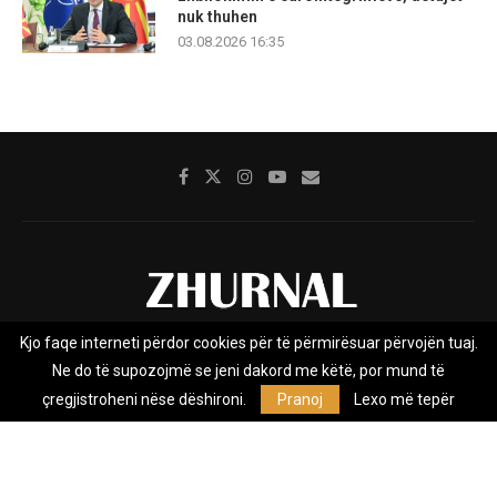
nuk thuhen
03.08.2026 16:35
Kjo faqe interneti përdor cookies për të përmirësuar përvojën tuaj.
Rreth nesh
Impresumi
Marketing
Kontakt
Ne do të supozojmë se jeni dakord me këtë, por mund të
Privacy Policy
çregjistroheni nëse dëshironi.
Pranoj
Lexo më tepër
Zhurnal.mk është Agjenci e Lajmeve e pavarur, e themeluar në vitin
2009, që e mbulon Maqedoninë, Kosovën, Shqipërinë edhe lajmet
nga bota.