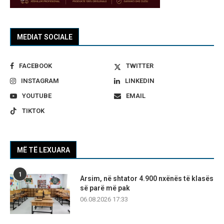
MEDIAT SOCIALE
FACEBOOK
TWITTER
INSTAGRAM
LINKEDIN
YOUTUBE
EMAIL
TIKTOK
MË TË LEXUARA
1
Arsim, në shtator 4.900 nxënës të klasës
së parë më pak
06.08.2026 17:33