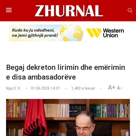
Begaj dekreton lirimin dhe emërimin
e disa ambasadorëve
A+
A-
Nga
D. V.
01.06.2026 14:31
1,482
e lexuar