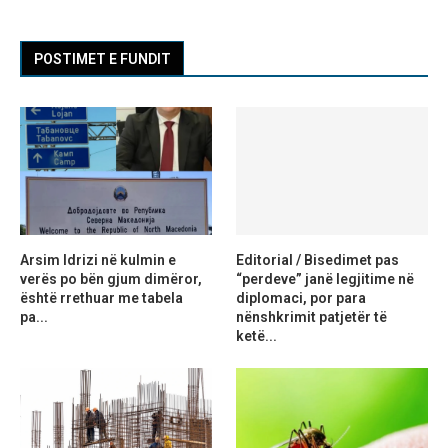
POSTIMET E FUNDIT
Arsim Idrizi në kulmin e
Editorial / Bisedimet pas
verës po bën gjum dimëror,
“perdeve” janë legjitime në
është rrethuar me tabela
diplomaci, por para
pa...
nënshkrimit patjetër të
ketë...