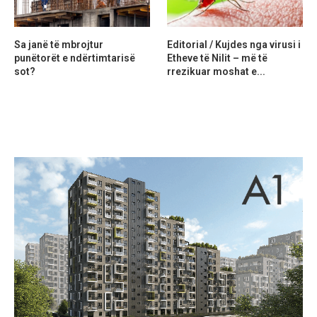
Sa janë të mbrojtur
Editorial / Kujdes nga virusi i
punëtorët e ndërtimtarisë
Etheve të Nilit – më të
sot?
rrezikuar moshat e...