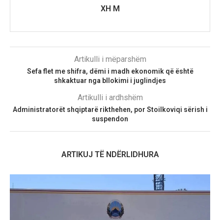
XH M
Artikulli i mëparshëm
Sefa flet me shifra, dëmi i madh ekonomik që është
shkaktuar nga bllokimi i juglindjes
Artikulli i ardhshëm
Administratorët shqiptarë rikthehen, por Stoilkoviqi sërish i
suspendon
ARTIKUJ TË NDËRLIDHURA