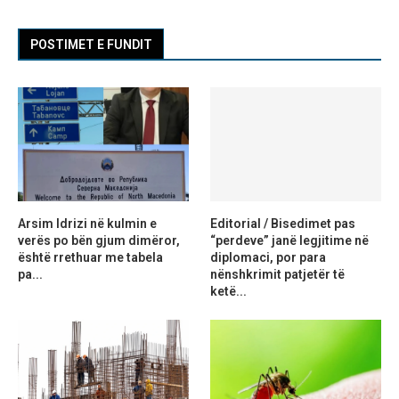
POSTIMET E FUNDIT
Arsim Idrizi në kulmin e
Editorial / Bisedimet pas
verës po bën gjum dimëror,
“perdeve” janë legjitime në
është rrethuar me tabela
diplomaci, por para
pa...
nënshkrimit patjetër të
ketë...