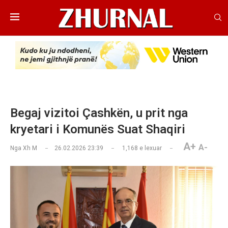
Begaj vizitoi Çashkën, u prit nga
kryetari i Komunës Suat Shaqiri
A+
A-
Nga
Xh M
26.02.2026 23:39
1,168
e lexuar