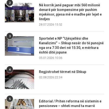
2
Në korrik janë paguar mbi 560 milionë
denarë për kompensime për pushim
mjekësor, pjesa më e madhe për lejet e
lindjes
28.07.2026 15:52
3
Sportelet e NP “Ujësjellësi dhe
Kanalizimi” – Shkup nesër do të punojnë
nga ora 7:30 deri në 15:30, e mërkura
është ditë jopune
05.01.2026 10:36
4
Regjistrohet tërmet në Shkup
02.08.2026 22:34
5
Editorial / Priten reforma në sistemin e
pensioneve – shteti mund ta marrë