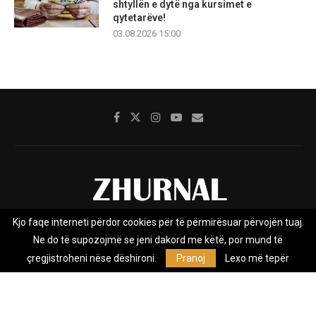
shtyllën e dytë nga kursimet e
qytetarëve!
03.08.2026 15:00
Kjo faqe interneti përdor cookies për të përmirësuar përvojën tuaj.
Rreth nesh
Impresumi
Marketing
Kontakt
Ne do të supozojmë se jeni dakord me këtë, por mund të
Privacy Policy
çregjistroheni nëse dëshironi.
Pranoj
Lexo më tepër
Zhurnal.mk është Agjenci e Lajmeve e pavarur, e themeluar në vitin
2009, që e mbulon Maqedoninë, Kosovën, Shqipërinë edhe lajmet
nga bota.