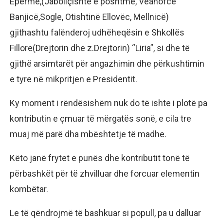
Epërme,(Jabollçishtë e poshtme, Veanofcë
Banjicë,Sogle, Otishtinë Ellovëc, Mellnicë)
gjithashtu falënderoj udhëheqësin e Shkollës
Fillore(Drejtorin dhe z.Drejtorin) “Liria”, si dhe të
gjithë arsimtarët për angazhimin dhe përkushtimin
e tyre në mikpritjen e Presidentit.
Ky moment i rëndësishëm nuk do të ishte i plotë pa
kontributin e çmuar të mërgatës sonë, e cila tre
muaj më parë dha mbështetje të madhe.
Këto janë frytet e punës dhe kontributit tonë të
përbashkët për të zhvilluar dhe forcuar elementin
kombëtar.
Le të qëndrojmë të bashkuar si popull, pa u dalluar