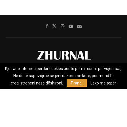
Kjo faqe interneti përdor cookies për të përmirësuar përvojën tuaj.
Rreth nesh
Impresumi
Marketing
Kontakt
Ne do të supozojmë se jeni dakord me këtë, por mund të
Privacy Policy
çregjistroheni nëse dëshironi.
Pranoj
Lexo më tepër
Zhurnal.mk është Agjenci e Lajmeve e pavarur, e themeluar në vitin
2009, që e mbulon Maqedoninë, Kosovën, Shqipërinë edhe lajmet
nga bota.
@2026 - All Right Reserved. Designed and Developed by
Anet.Com.Mk