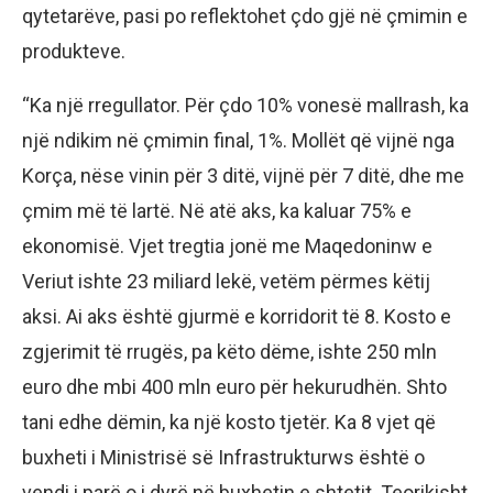
qytetarëve, pasi po reflektohet çdo gjë në çmimin e
produkteve.
“Ka një rregullator. Për çdo 10% vonesë mallrash, ka
një ndikim në çmimin final, 1%. Mollët që vijnë nga
Korça, nëse vinin për 3 ditë, vijnë për 7 ditë, dhe me
çmim më të lartë. Në atë aks, ka kaluar 75% e
ekonomisë. Vjet tregtia jonë me Maqedoninw e
Veriut ishte 23 miliard lekë, vetëm përmes këtij
aksi. Ai aks është gjurmë e korridorit të 8. Kosto e
zgjerimit të rrugës, pa këto dëme, ishte 250 mln
euro dhe mbi 400 mln euro për hekurudhën. Shto
tani edhe dëmin, ka një kosto tjetër. Ka 8 vjet që
buxheti i Ministrisë së Infrastrukturws është o
vendi i parë o i dyrë në buxhetin e shtetit. Teorikisht