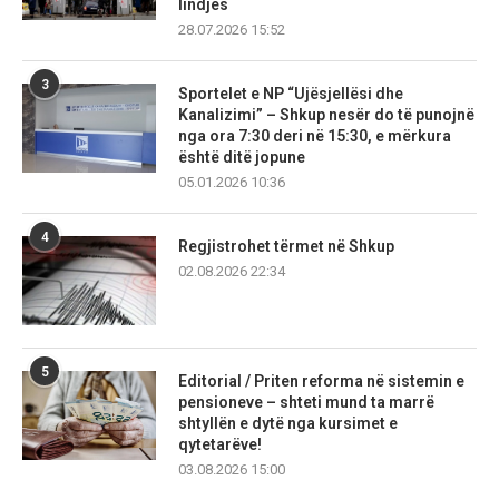
lindjes
28.07.2026 15:52
3
Sportelet e NP “Ujësjellësi dhe
Kanalizimi” – Shkup nesër do të punojnë
nga ora 7:30 deri në 15:30, e mërkura
është ditë jopune
05.01.2026 10:36
4
Regjistrohet tërmet në Shkup
02.08.2026 22:34
5
Editorial / Priten reforma në sistemin e
pensioneve – shteti mund ta marrë
shtyllën e dytë nga kursimet e
qytetarëve!
03.08.2026 15:00