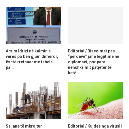
Arsim Idrizi në kulmin e
Editorial / Bisedimet pas
verës po bën gjum dimëror,
“perdeve” janë legjitime në
është rrethuar me tabela
diplomaci, por para
pa...
nënshkrimit patjetër të
ketë...
Sa janë të mbrojtur
Editorial / Kujdes nga virusi i