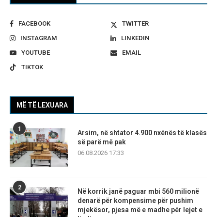
FACEBOOK
TWITTER
INSTAGRAM
LINKEDIN
YOUTUBE
EMAIL
TIKTOK
MË TË LEXUARA
1
Arsim, në shtator 4.900 nxënës të klasës
së parë më pak
06.08.2026 17:33
2
Në korrik janë paguar mbi 560 milionë
denarë për kompensime për pushim
mjekësor, pjesa më e madhe për lejet e