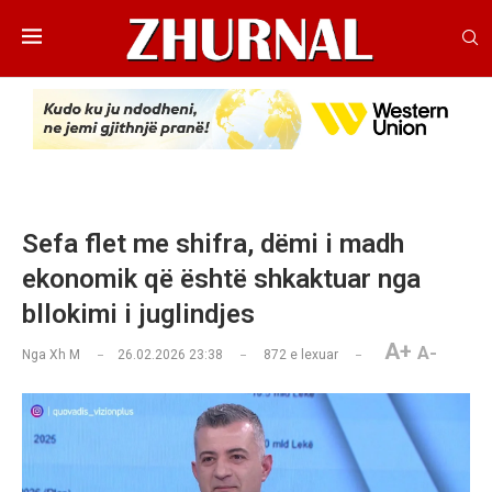
Sefa flet me shifra, dëmi i madh
ekonomik që është shkaktuar nga
bllokimi i juglindjes
A+
A-
Nga
Xh M
26.02.2026 23:38
872
e lexuar