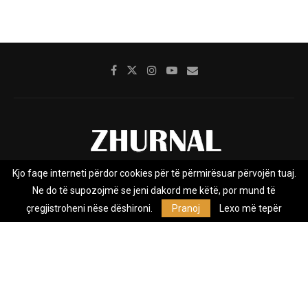
Kjo faqe interneti përdor cookies për të përmirësuar përvojën tuaj.
Rreth nesh
Impresumi
Marketing
Kontakt
Ne do të supozojmë se jeni dakord me këtë, por mund të
Privacy Policy
çregjistroheni nëse dëshironi.
Pranoj
Lexo më tepër
Zhurnal.mk është Agjenci e Lajmeve e pavarur, e themeluar në vitin
2009, që e mbulon Maqedoninë, Kosovën, Shqipërinë edhe lajmet
nga bota.
@2026 - All Right Reserved. Designed and Developed by
Anet.Com.Mk