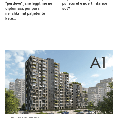
“perdeve” janë legjitime në
punëtorët e ndërtimtarisë
diplomaci, por para
sot?
nënshkrimit patjetër të
ketë...