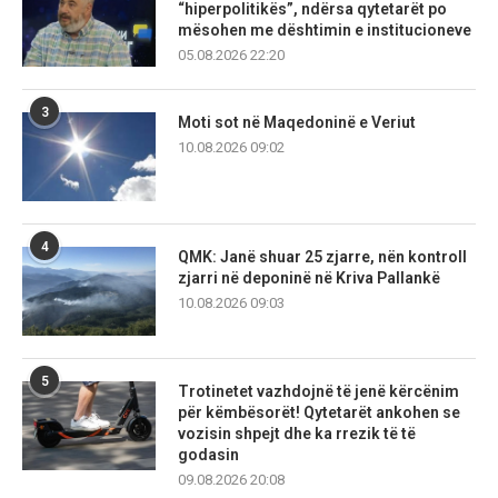
“hiperpolitikës”, ndërsa qytetarët po
mësohen me dështimin e institucioneve
05.08.2026 22:20
3
Moti sot në Maqedoninë e Veriut
10.08.2026 09:02
4
QMK: Janë shuar 25 zjarre, nën kontroll
zjarri në deponinë në Kriva Pallankë
10.08.2026 09:03
5
Trotinetet vazhdojnë të jenë kërcënim
për këmbësorët! Qytetarët ankohen se
vozisin shpejt dhe ka rrezik të të
godasin
09.08.2026 20:08