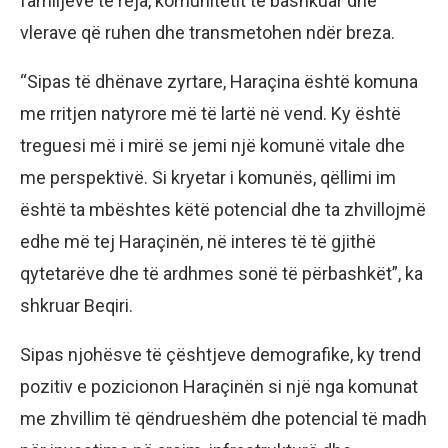
familjeve të reja, komunitetit të bashkuar dhe
vlerave që ruhen dhe transmetohen ndër breza.
“Sipas të dhënave zyrtare, Haraçina është komuna
me rritjen natyrore më të lartë në vend. Ky është
treguesi më i mirë se jemi një komunë vitale dhe
me perspektivë. Si kryetar i komunës, qëllimi im
është ta mbështes këtë potencial dhe ta zhvillojmë
edhe më tej Haraçinën, në interes të të gjithë
qytetarëve dhe të ardhmes sonë të përbashkët”, ka
shkruar Beqiri.
Sipas njohësve të çështjeve demografike, ky trend
pozitiv e pozicionon Haraçinën si një nga komunat
me zhvillim të qëndrueshëm dhe potencial të madh