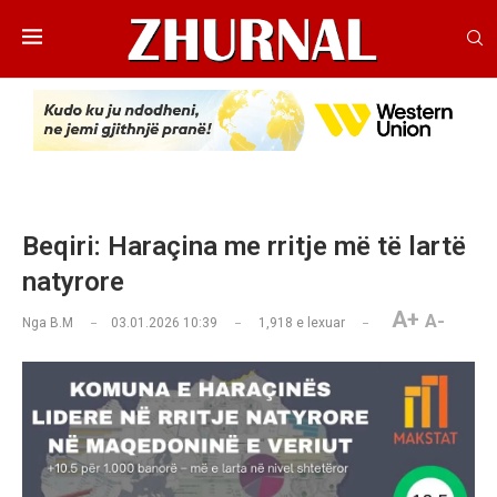
Beqiri: Haraçina me rritje më të lartë
natyrore
A+
A-
Nga
B.M
03.01.2026 10:39
1,918
e lexuar