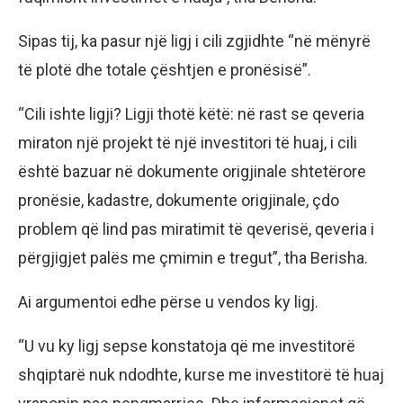
Sipas tij, ka pasur një ligj i cili zgjidhte “në mënyrë
të plotë dhe totale çështjen e pronësisë”.
“Cili ishte ligji? Ligji thotë këtë: në rast se qeveria
miraton një projekt të një investitori të huaj, i cili
është bazuar në dokumente origjinale shtetërore
pronësie, kadastre, dokumente origjinale, çdo
problem që lind pas miratimit të qeverisë, qeveria i
përgjigjet palës me çmimin e tregut”, tha Berisha.
Ai argumentoi edhe përse u vendos ky ligj.
“U vu ky ligj sepse konstatoja që me investitorë
shqiptarë nuk ndodhte, kurse me investitorë të huaj