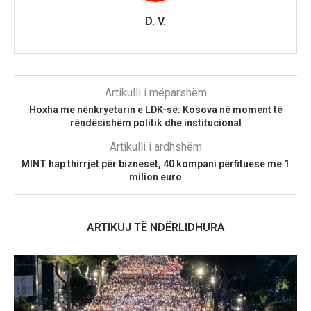
D. V.
Artikulli i mëparshëm
Hoxha me nënkryetarin e LDK-së: Kosova në moment të
rëndësishëm politik dhe institucional
Artikulli i ardhshëm
MINT hap thirrjet për bizneset, 40 kompani përfituese me 1
milion euro
ARTIKUJ TË NDËRLIDHURA