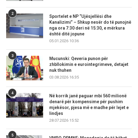
2
Sportelet e NP “Ujësjellësi dhe
Kanalizimi” – Shkup nesër do të punojnë
nga ora 7:30 deri në 15:30, e mërkura
është ditë jopune
05.01.2026 10:36
3
Mucunski: Qeveria punon për
zhbllokimin e eurointegrimeve, detajet
nuk thuhen
03.08.2026 16:35
4
Në korrik janë paguar mbi 560 milionë
denarë për kompensime për pushim
mjekësor, pjesa më e madhe për lejet e
lindjes
28.07.2026 15:52
5
VMRO‑DPMNE: Maqedonia do të bëhet