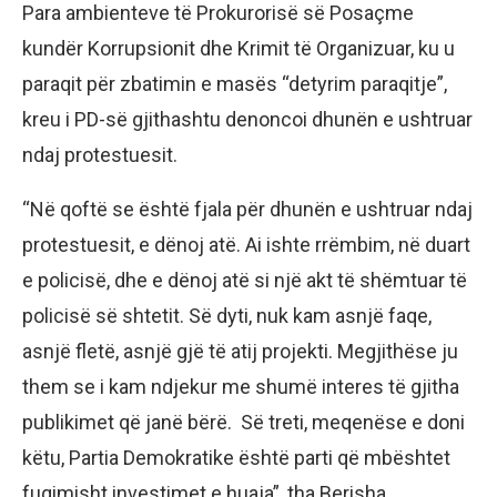
Para ambienteve të Prokurorisë së Posaçme
kundër Korrupsionit dhe Krimit të Organizuar, ku u
paraqit për zbatimin e masës “detyrim paraqitje”,
kreu i PD-së gjithashtu denoncoi dhunën e ushtruar
ndaj protestuesit.
“Në qoftë se është fjala për dhunën e ushtruar ndaj
protestuesit, e dënoj atë. Ai ishte rrëmbim, në duart
e policisë, dhe e dënoj atë si një akt të shëmtuar të
policisë së shtetit. Së dyti, nuk kam asnjë faqe,
asnjë fletë, asnjë gjë të atij projekti. Megjithëse ju
them se i kam ndjekur me shumë interes të gjitha
publikimet që janë bërë. Së treti, meqenëse e doni
këtu, Partia Demokratike është parti që mbështet
fuqimisht investimet e huaja”, tha Berisha.