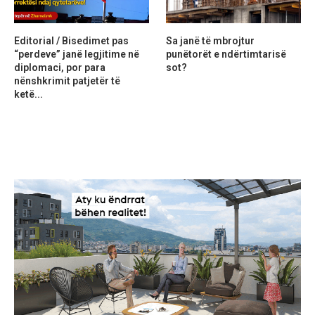
Editorial / Bisedimet pas
Sa janë të mbrojtur
“perdeve” janë legjitime në
punëtorët e ndërtimtarisë
diplomaci, por para
sot?
nënshkrimit patjetër të
ketë...