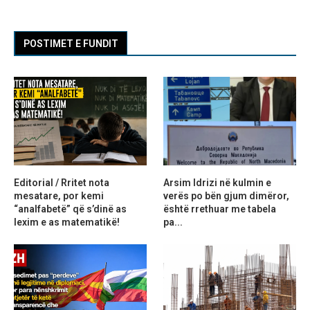
POSTIMET E FUNDIT
Editorial / Rritet nota
Arsim Idrizi në kulmin e
mesatare, por kemi
verës po bën gjum dimëror,
“analfabetë” që s’dinë as
është rrethuar me tabela
lexim e as matematikë!
pa...