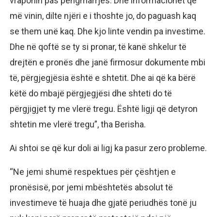
vraponin pas pengmarrjes. Dhe informacionet që
më vinin, dilte njëri e i thoshte jo, do paguash kaq
se them unë kaq. Dhe kjo linte vendin pa investime.
Dhe në qoftë se ty si pronar, të kanë shkelur të
drejtën e pronës dhe janë firmosur dokumente mbi
të, përgjegjësia është e shtetit. Dhe ai që ka bërë
këtë do mbajë përgjegjësi dhe shteti do të
përgjigjet ty me vlerë tregu. Është ligji që detyron
shtetin me vlerë tregu”, tha Berisha.
Ai shtoi se që kur doli ai ligj ka pasur zero probleme.
“Ne jemi shumë respektues për çështjen e
pronësisë, por jemi mbështetës absolut të
investimeve të huaja dhe gjatë periudhës tonë ju