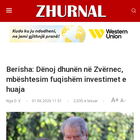
Berisha: Dënoj dhunën në Zvërnec,
mbështesim fuqishëm investimet e
huaja
A+
A-
Nga
D. V.
01.06.2026 11:51
2,035
e lexuar