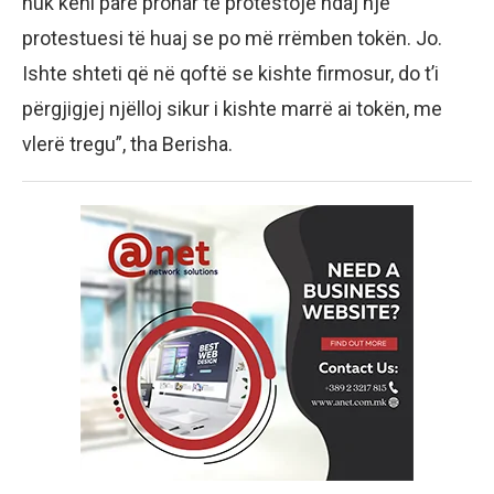
nuk keni parë pronar të protestojë ndaj një
protestuesi të huaj se po më rrëmben tokën. Jo.
Ishte shteti që në qoftë se kishte firmosur, do t’i
përgjigjej njëlloj sikur i kishte marrë ai tokën, me
vlerë tregu”, tha Berisha.