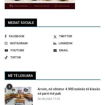
MEDIAT SOCIALE
FACEBOOK
TWITTER
INSTAGRAM
LINKEDIN
YOUTUBE
EMAIL
TIKTOK
MË TË LEXUARA
1
Arsim, në shtator 4.900 nxënës të klasës
së parë më pak
06.08.2026 17:33