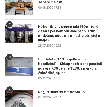
së parë më pak
06.08.2026 17:33
2
Në korrik janë paguar mbi 560 milionë
denarë për kompensime për pushim
mjekësor, pjesa më e madhe për lejet e
lindjes
28.07.2026 15:52
3
Sportelet e NP “Ujësjellësi dhe
Kanalizimi” – Shkup nesër do të punojnë
nga ora 7:30 deri në 15:30, e mërkura
është ditë jopune
05.01.2026 10:36
4
Regjistrohet tërmet në Shkup
02.08.2026 22:34