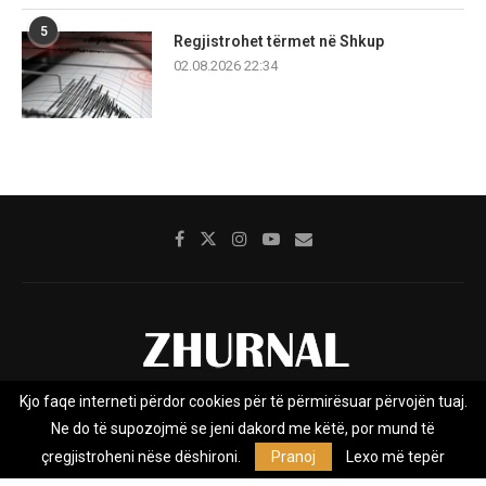
5
Regjistrohet tërmet në Shkup
02.08.2026 22:34
Kjo faqe interneti përdor cookies për të përmirësuar përvojën tuaj.
Rreth nesh
Impresumi
Marketing
Kontakt
Ne do të supozojmë se jeni dakord me këtë, por mund të
Privacy Policy
çregjistroheni nëse dëshironi.
Pranoj
Lexo më tepër
Zhurnal.mk është Agjenci e Lajmeve e pavarur, e themeluar në vitin