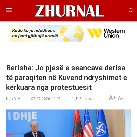
Berisha: Jo pjesë e seancave derisa
të paraqiten në Kuvend ndryshimet e
kërkuara nga protestuesit
A+
A-
Nga
D. V.
07.07.2026 14:47
1,412
e lexuar