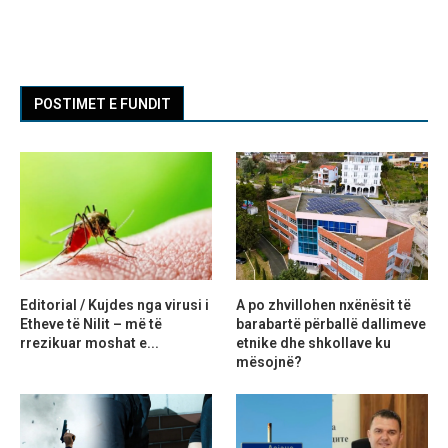
POSTIMET E FUNDIT
Editorial / Kujdes nga virusi i
A po zhvillohen nxënësit të
Etheve të Nilit – më të
barabartë përballë dallimeve
rrezikuar moshat e...
etnike dhe shkollave ku
mësojnë?