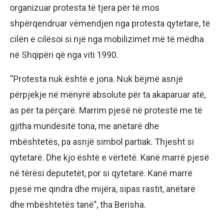
organizuar protesta të tjera për të mos
shpërqendruar vëmendjen nga protesta qytetare, të
cilën e cilësoi si një nga mobilizimet më të mëdha
në Shqipëri që nga viti 1990.
“Protesta nuk është e jona. Nuk bëjmë asnjë
përpjekje në mënyrë absolute për ta akaparuar atë,
as për ta përçarë. Marrim pjesë në protestë me të
gjitha mundësitë tona, me anëtarë dhe
mbështetës, pa asnjë simbol partiak. Thjesht si
qytetarë. Dhe kjo është e vërtetë. Kanë marrë pjesë
në tërësi deputetët, por si qytetarë. Kanë marrë
pjesë me qindra dhe mijëra, sipas rastit, anëtarë
dhe mbështetës tanë”, tha Berisha.