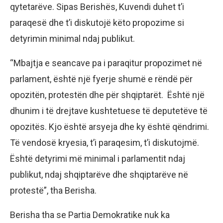
qytetarëve. Sipas Berishës, Kuvendi duhet t’i
paraqesë dhe t’i diskutojë këto propozime si
detyrimin minimal ndaj publikut.
“Mbajtja e seancave pa i paraqitur propozimet në
parlament, është një fyerje shumë e rëndë për
opozitën, protestën dhe për shqiptarët. Është një
dhunim i të drejtave kushtetuese të deputetëve të
opozitës. Kjo është arsyeja dhe ky është qëndrimi.
Të vendosë kryesia, t’i paraqesim, t’i diskutojmë.
Është detyrimi më minimal i parlamentit ndaj
publikut, ndaj shqiptarëve dhe shqiptarëve në
protestë”, tha Berisha.
Berisha tha se Partia Demokratike nuk ka