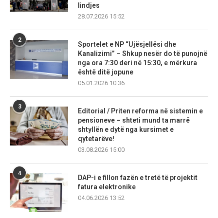
lindjes
28.07.2026 15:52
2
Sportelet e NP “Ujësjellësi dhe
Kanalizimi” – Shkup nesër do të punojnë
nga ora 7:30 deri në 15:30, e mërkura
është ditë jopune
05.01.2026 10:36
3
Editorial / Priten reforma në sistemin e
pensioneve – shteti mund ta marrë
shtyllën e dytë nga kursimet e
qytetarëve!
03.08.2026 15:00
4
DAP-i e fillon fazën e tretë të projektit
fatura elektronike
04.06.2026 13:52