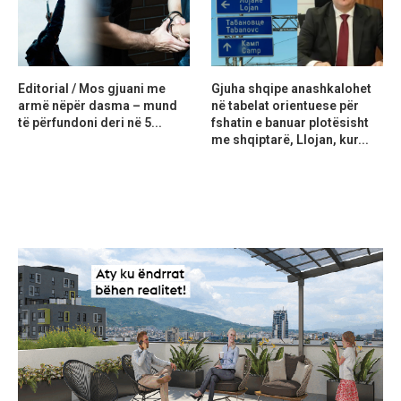
Editorial / Mos gjuani me
Gjuha shqipe anashkalohet
armë nëpër dasma – mund
në tabelat orientuese për
të përfundoni deri në 5...
fshatin e banuar plotësisht
me shqiptarë, Llojan, kur...