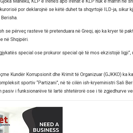
a Gjoka Maneku, KLP e Irenës apo Irenat e KLP nuk e marrin në s
urorisë por deklarojnë se këtë duhet ta shqyrtojë ILD-ja, sikur k
 Berisha.
eh se përveç rasteve të pretenduara në Greqi, ajo ka kryer të pa
e në Shqipëri.
gjykatës special ose prokuror special që të mos ekzistojë ligji”,
çme Kundër Korrupsionit dhe Krimit të Organizuar (GJKKO) ka ka
mpleksit sportiv “Partizani”, në të cilën ish-kryeministri Sali Be
 pasiv i funksionarëve të lartë shtetërorë ose i të zgjedhurve ve