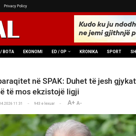
Privacy Policy
/ BOTA
EKONOMI
ED / OP
KRONIKA
SPORT
S
paraqitet në SPAK: Duhet të jesh gjyka
ë të mos ekzistojë ligji
A+
A-
04.2026 11:31
943
e lexuar