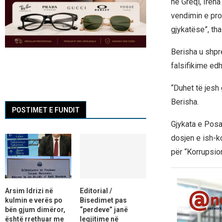
në Greqi, Iren
vendimin e prok
gjykatëse”, tha
Berisha u shpr
falsifikime edh
“Duhet të jesh 
Berisha.
POSTIMET E FUNDIT
Gjykata e Posa
dosjen e ish-ko
për “Korrupsion
Arsim Idrizi në
Editorial /
kulmin e verës po
Bisedimet pas
bën gjum dimëror,
“perdeve” janë
është rrethuar me
legjitime në