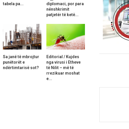
tabela pa...
diplomaci, por para
nënshkrimit
patjetër të ketë...
Sa janë të mbrojtur
Editorial / Kujdes
punëtorët e
nga virusi i Etheve
ndërtimtarisë sot?
të Nilit – më të
rrezikuar moshat
e...