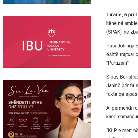
Tiranë, 6 pril
hënë në ambien
(SPAK), në zba
Pasi doli nga S
është trajtuar 
“Partizani”.
Sipas Berishës
Janinë për fal
fakte që sipas 
Ai përmendi roli
kanë shmangur 
“KLP e merr në