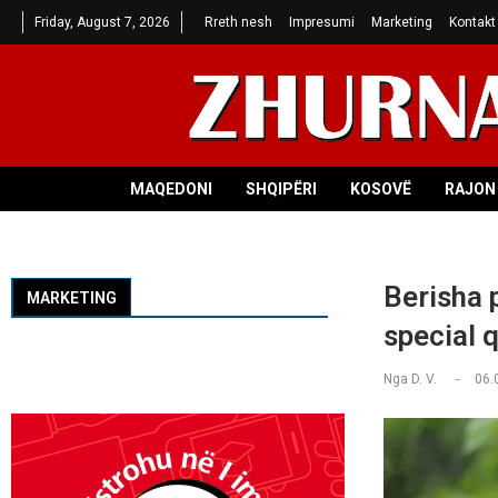
Friday, August 7, 2026
Rreth nesh
Impresumi
Marketing
Kontakt
MAQEDONI
SHQIPËRI
KOSOVË
RAJON 
Berisha 
MARKETING
special q
Nga
D. V.
06.