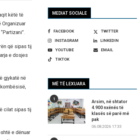
MEDIAT SOCIALE
aqit këtë të
ë Organizuar
FACEBOOK
TWITTER
“Partizani”.
INSTAGRAM
LINKEDIN
ën që sipas tij
YOUTUBE
EMAIL
tarja e dosjes
TIKTOK
ë gjykatë në
MË TË LEXUARA
ë kombësisë,
1
Arsim, në shtator
4.900 nxënës të
 cilat sipas tij
klasës së parë më
pak
06.08.2026 17:33
është e dënuar