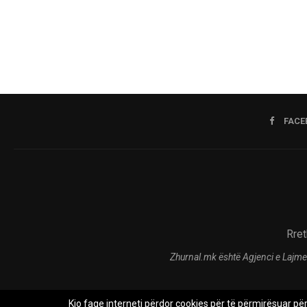
FACE
Rret
Zhurnal.mk është Agjenci e Lajme
Kjo faqe interneti përdor cookies për të përmirësuar pë