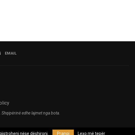
EMAIL
olicy
 Shqipërinë edhe lajmet nga bota.
jistroheni nëse dëshironi.
Pranoj
Lexo më tepër