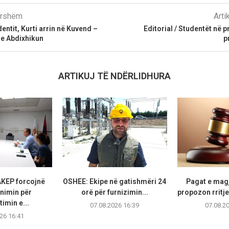
parshëm
Arti
entit, Kurti arrin në Kuvend –
Editorial / Studentët në 
me Abdixhikun
p
ARTIKUJ TË NDËRLIDHURA
KEP forcojnë
OSHEE: Ekipe në gatishmëri 24
Pagat e magj
nimin për
orë për furnizimin...
propozon rritje
imin e...
07.08.2026 16:39
07.08.2
26 16:41