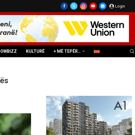
Login
HOWBIZZ
KULTURË
+ MË TEPËR…
tës