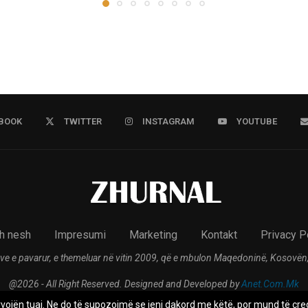
BOOK
TWITTER
INSTAGRAM
YOUTUBE
h nesh
Impresumi
Marketing
Kontakt
Privacy P
ve e pavarur, e themeluar në vitin 2009, që e mbulon Maqedoninë, Kosovën,
@2026 - All Right Reserved. Designed and Developed by
Anet.Com.Mk
rvojën tuaj. Ne do të supozojmë se jeni dakord me këtë, por mund të çreg