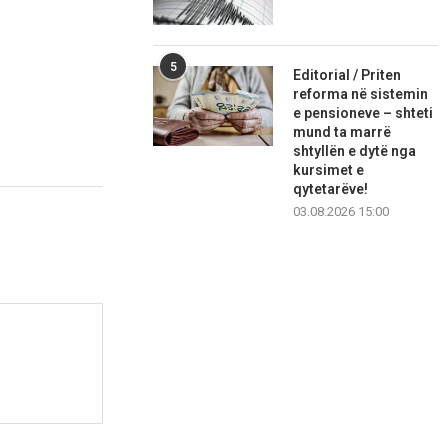
5
Editorial / Priten
reforma në sistemin
e pensioneve – shteti
mund ta marrë
shtyllën e dytë nga
kursimet e
qytetarëve!
03.08.2026 15:00