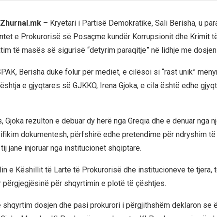
l Zhurnal.mk
– Kryetari i Partisë Demokratike, Sali Berisha, u par
tet e Prokurorisë së Posaçme kundër Korrupsionit dhe Krimit t
tim të masës së sigurisë “detyrim paraqitje” në lidhje me dosjen 
PAK, Berisha duke folur për mediet, e cilësoi si “rast unik” mënyr
çështja e gjyqtares së GJKKO, Irena Gjoka, e cila është edhe gjyq
, Gjoka rezulton e dëbuar dy herë nga Greqia dhe e dënuar nga nj
sifikim dokumentesh, përfshirë edhe pretendime për ndryshim t
tij janë injoruar nga institucionet shqiptare.
n e Këshillit të Lartë të Prokurorisë dhe institucioneve të tjera, të
përgjegjësinë për shqyrtimin e plotë të çështjes.
 shqyrtim dosjen dhe pasi prokurori i përgjithshëm deklaron se 