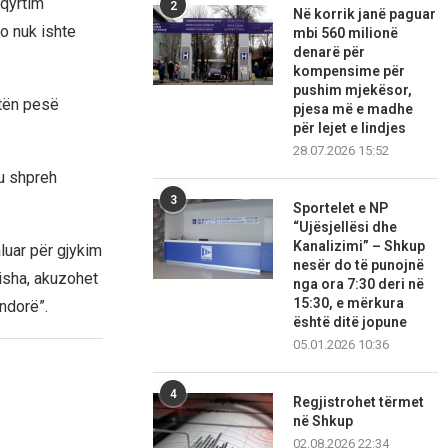
hqyrtim
2
Në korrik janë paguar
jo nuk ishte
mbi 560 milionë
denarë për
kompensime për
pushim mjekësor,
ktën pesë
pjesa më e madhe
për lejet e lindjes
28.07.2026 15:52
 u shpreh
3
Sportelet e NP
“Ujësjellësi dhe
Kanalizimi” – Shkup
luar për gjykim
nesër do të punojnë
risha, akuzohet
nga ora 7:30 deri në
15:30, e mërkura
ndorë”.
është ditë jopune
05.01.2026 10:36
4
Regjistrohet tërmet
në Shkup
02.08.2026 22:34