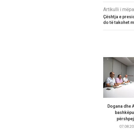
Artikulli i më
Çështja e presid
do të takohet 
Dogana dhe A
bashkëpu
përshpejt
07.08.20