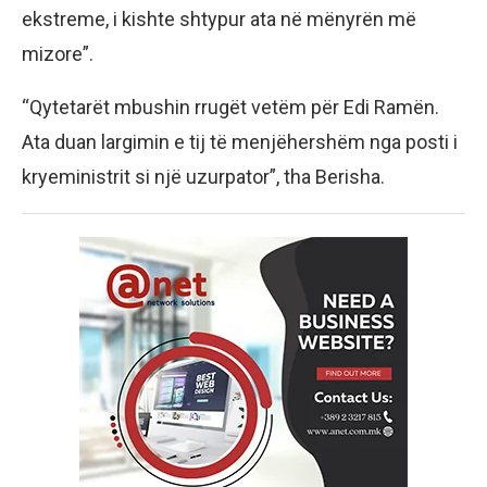
ekstreme, i kishte shtypur ata në mënyrën më
mizore”.
“Qytetarët mbushin rrugët vetëm për Edi Ramën.
Ata duan largimin e tij të menjëhershëm nga posti i
kryeministrit si një uzurpator”, tha Berisha.