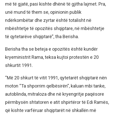
më të gjatë, pasi kishte dhënë të gjitha lajmet. Pra,
unë mund të them se, opinionin publik
ndërkombëtar dhe zyrtar është totalisht në
mbështetje të opozitës shqiptare, në mbështetje
të qytetarëve shqiptarë”, tha Berisha.
Berisha tha se beteja e opozitës është kundër
kryeministrit Rama, teksa kujtoi protestën e 20
shkurtit 1991.
“Më 20 shkurt të vitit 1991, qytetarët shqiptarë nën
moton “Ta shporrim qelbësirën”, kaluan mbi tanke,
autoblinda, mitraloza dhe në kryengritje paqësore
përmbysën shtatoren e atit shpirtëror të Edi Ramës,
që kishte varfëruar shqiptarët në shkallën më