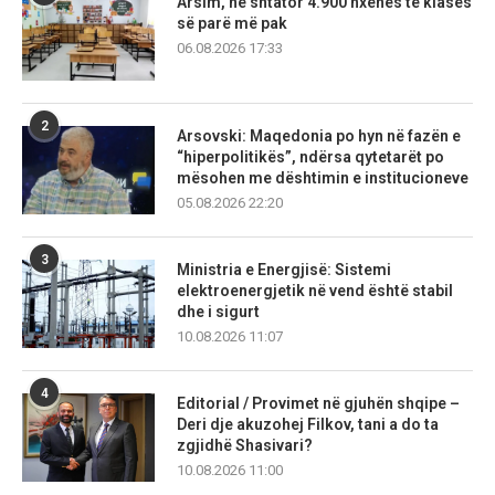
Arsim, në shtator 4.900 nxënës të klasës
së parë më pak
06.08.2026 17:33
2
Arsovski: Maqedonia po hyn në fazën e
“hiperpolitikës”, ndërsa qytetarët po
mësohen me dështimin e institucioneve
05.08.2026 22:20
3
Ministria e Energjisë: Sistemi
elektroenergjetik në vend është stabil
dhe i sigurt
10.08.2026 11:07
4
Editorial / Provimet në gjuhën shqipe –
Deri dje akuzohej Filkov, tani a do ta
zgjidhë Shasivari?
10.08.2026 11:00