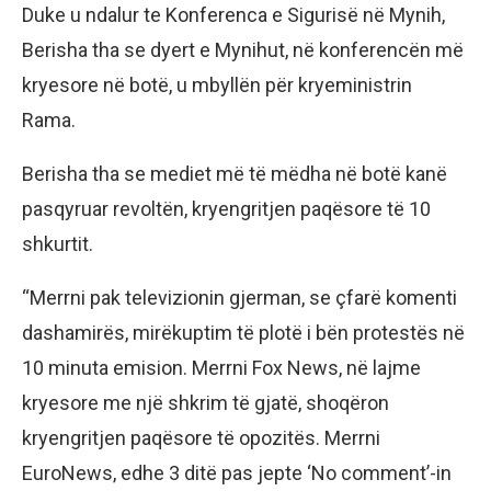
Duke u ndalur te Konferenca e Sigurisë në Mynih,
Berisha tha se dyert e Mynihut, në konferencën më
kryesore në botë, u mbyllën për kryeministrin
Rama.
Berisha tha se mediet më të mëdha në botë kanë
pasqyruar revoltën, kryengritjen paqësore të 10
shkurtit.
“Merrni pak televizionin gjerman, se çfarë komenti
dashamirës, mirëkuptim të plotë i bën protestës në
10 minuta emision. Merrni Fox News, në lajme
kryesore me një shkrim të gjatë, shoqëron
kryengritjen paqësore të opozitës. Merrni
EuroNews, edhe 3 ditë pas jepte ‘No comment’-in