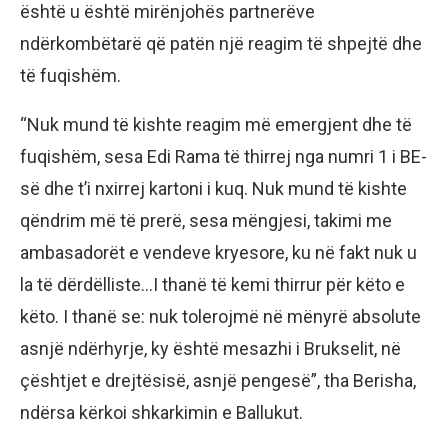
është u është mirënjohës partnerëve
ndërkombëtarë që patën një reagim të shpejtë dhe
të fuqishëm.
“Nuk mund të kishte reagim më emergjent dhe të
fuqishëm, sesa Edi Rama të thirrej nga numri 1 i BE-
së dhe t’i nxirrej kartoni i kuq. Nuk mund të kishte
qëndrim më të prerë, sesa mëngjesi, takimi me
ambasadorët e vendeve kryesore, ku në fakt nuk u
la të dërdëlliste…I thanë të kemi thirrur për këto e
këto. I thanë se: nuk tolerojmë në mënyrë absolute
asnjë ndërhyrje, ky është mesazhi i Brukselit, në
çështjet e drejtësisë, asnjë pengesë”, tha Berisha,
ndërsa kërkoi shkarkimin e Ballukut.