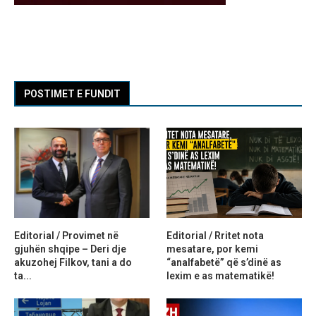
POSTIMET E FUNDIT
Editorial / Provimet në
Editorial / Rritet nota
gjuhën shqipe – Deri dje
mesatare, por kemi
akuzohej Filkov, tani a do
“analfabetë” që s’dinë as
ta...
lexim e as matematikë!