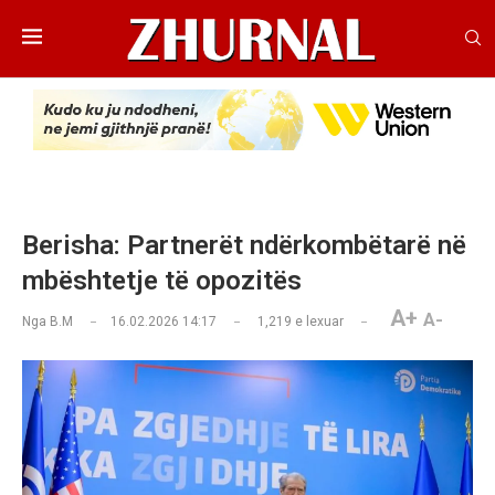
Berisha: Partnerët ndërkombëtarë në
mbështetje të opozitës
A+
A-
Nga
B.M
16.02.2026 14:17
1,219
e lexuar