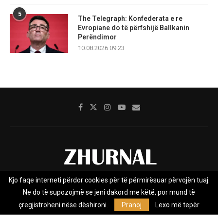
5
The Telegraph: Konfederata e re
Evropiane do të përfshijë Ballkanin
Perëndimor
10.08.2026 09:23
Kjo faqe interneti përdor cookies për të përmirësuar përvojën tuaj.
Rreth nesh
Impresumi
Marketing
Kontakt
Ne do të supozojmë se jeni dakord me këtë, por mund të
Privacy Policy
çregjistroheni nëse dëshironi.
Pranoj
Lexo më tepër
Zhurnal.mk është Agjenci e Lajmeve e pavarur, e themeluar në vitin