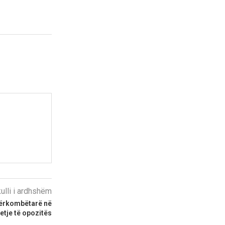
kulli i ardhshëm
dërkombëtarë në
tje të opozitës