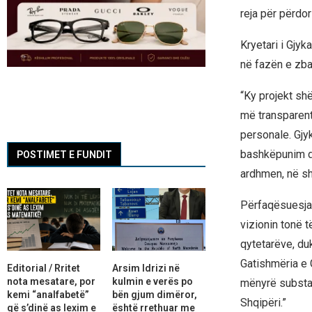
reja për përdor
Kryetari i Gjy
në fazën e zba
“Ky projekt sh
më transparent
personale. Gjy
bashkëpunim dhe
POSTIMET E FUNDIT
ardhmen, në shë
Përfaqësuesja 
vizionin tonë 
qytetarëve, du
Gatishmëria e 
Editorial / Rritet
Arsim Idrizi në
nota mesatare, por
kulmin e verës po
mënyrë substan
kemi “analfabetë”
bën gjum dimëror,
Shqipëri.”
që s’dinë as lexim e
është rrethuar me