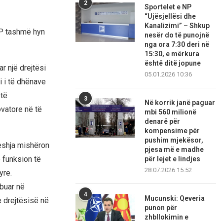
2
Sportelet e NP
“Ujësjellësi dhe
Kanalizimi” – Shkup
DP tashmë hyn
nesër do të punojnë
nga ora 7:30 deri në
15:30, e mërkura
është ditë jopune
r një drejtësi
05.01.2026 10:36
i i të dhënave
ëtë
3
Në korrik janë paguar
ovatore në të
mbi 560 milionë
denarë për
kompensime për
pushim mjekësor,
eshja mishëron
pjesa më e madhe
 funksion të
për lejet e lindjes
28.07.2026 15:52
yre.
ibuar në
4
Mucunski: Qeveria
 drejtësisë në
punon për
zhbllokimin e