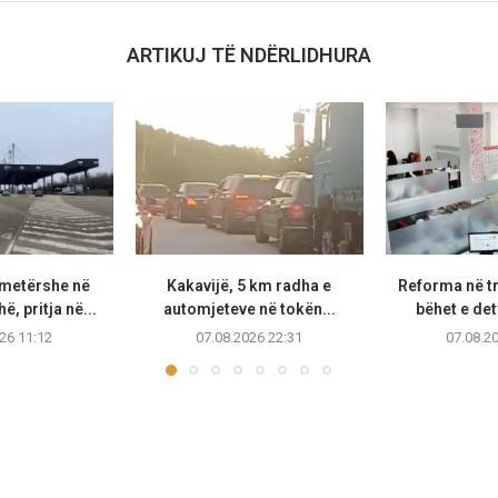
ARTIKUJ TË NDËRLIDHURA
metërshe në
Kakavijë, 5 km radha e
Reforma në t
, pritja në...
automjeteve në tokën...
bëhet e de
26 11:12
07.08.2026 22:31
07.08.2