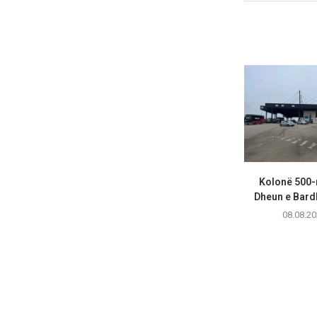
Kolonë 500-
Dheun e Bardhë
08.08.20