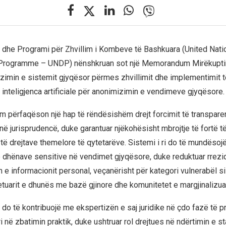
ë dhe Programi për Zhvillim i Kombeve të Bashkuara (United Nati
rogramme – UNDP) nënshkruan sot një Memorandum Mirëkupti
imin e sistemit gjyqësor përmes zhvillimit dhe implementimit t
 inteligjenca artificiale për anonimizimin e vendimeve gjyqësore.
 përfaqëson një hap të rëndësishëm drejt forcimit të transpar
 në jurisprudencë, duke garantuar njëkohësisht mbrojtje të fortë t
të drejtave themelore të qytetarëve. Sistemi i ri do të mundësoj
ë dhënave sensitive në vendimet gjyqësore, duke reduktuar rrezi
e informacionit personal, veçanërisht për kategori vulnerabël si 
jetuarit e dhunës me bazë gjinore dhe komunitetet e margjinalizua
 do të kontribuojë me ekspertizën e saj juridike në çdo fazë të pr
 në zbatimin praktik, duke ushtruar rol drejtues në ndërtimin e s