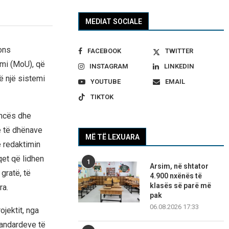
MEDIAT SOCIALE
ons
FACEBOOK
TWITTER
mi (MoU), që
INSTAGRAM
LINKEDIN
ë një sistemi
YOUTUBE
EMAIL
TIKTOK
encës dhe
ë të dhënave
MË TË LEXUARA
ë redaktimin
qet që lidhen
1
Arsim, në shtator
gratë, të
4.900 nxënës të
klasës së parë më
ra.
pak
06.08.2026 17:33
ojektit, nga
tandardeve të