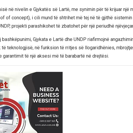
nisë në nivelin e Gjykatës së Lartë, me synimin për të krijuar një
of of concept), i cili mund të shtrihet më tej në të gjithë sistemin
UNDP, projekti parashikohet të zbatohet për një periudhë njëvjeçar
j bashkëpunimi, Gjykata e Lartë dhe UNDP riafirmojnë angazhimin
 të teknologjisë, në funksion të rritjes së llogaridhënies, mbrojtj
 garantimit të një aksesi më të barabartë në drejtësi.