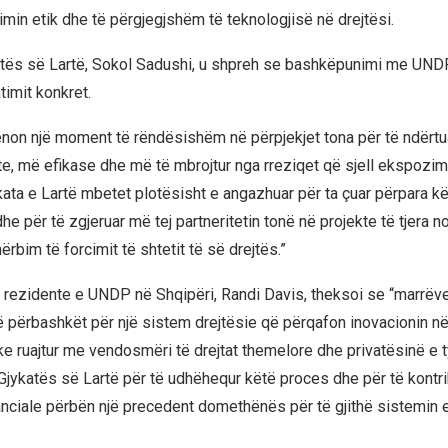
imin etik dhe të përgjegjshëm të teknologjisë në drejtësi.
katës së Lartë, Sokol Sadushi, u shpreh se bashkëpunimi me UN
timit konkret.
ënon një moment të rëndësishëm në përpjekjet tona për të ndërtua
e, më efikase dhe më të mbrojtur nga rreziqet që sjell ekspozim
kata e Lartë mbetet plotësisht e angazhuar për ta çuar përpara k
 për të zgjeruar më tej partneritetin tonë në projekte të tjera n
rbim të forcimit të shtetit të së drejtës.”
rezidente e UNDP në Shqipëri, Randi Davis, theksoi se “marrëv
të përbashkët për një sistem drejtësie që përqafon inovacionin në
ke ruajtur me vendosmëri të drejtat themelore dhe privatësinë e t
Gjykatës së Lartë për të udhëhequr këtë proces dhe për të kontr
ciale përbën një precedent domethënës për të gjithë sistemin e