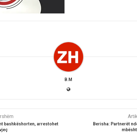
B.M
parshëm
Arti
sht bashkëshorten, arrestohet
Berisha: Partnerët n
vjeç
mbështe