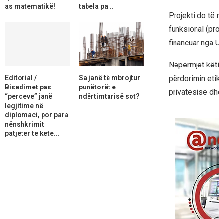
as matematikë!
tabela pa...
Projekti do të 
funksional (pro
financuar nga 
Nëpërmjet këti
Editorial /
Sa janë të mbrojtur
përdorimin etik
Bisedimet pas
punëtorët e
privatësisë dhe
“perdeve” janë
ndërtimtarisë sot?
legjitime në
diplomaci, por para
nënshkrimit
patjetër të ketë...