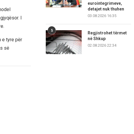
eurointegrimeve,
 model
detajet nuk thuhen
03.08.2026 16:35
 gjyqësor. I
e.
5
Regjistrohet tërmet
në Shkup
 e tyre për
02.08.2026 22:34
es së