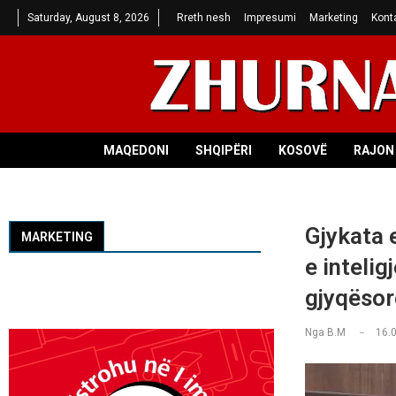
Saturday, August 8, 2026
Rreth nesh
Impresumi
Marketing
Kont
MAQEDONI
SHQIPËRI
KOSOVË
RAJON 
Gjykata 
MARKETING
e inteli
gjyqësor
Nga
B.M
16.