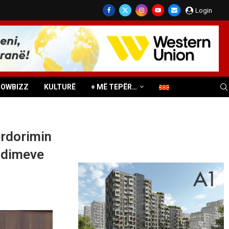
Login
HOWBIZZ
KULTURË
+ MË TEPËR…
rdorimin
endimeve