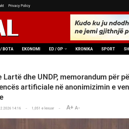
akt
Privacy Policy
/ BOTA
EKONOMI
ED / OP
KRONIKA
SPORT
S
e Lartë dhe UNDP, memorandum për pë
gjencës artificiale në anonimizimin e v
e
A+
A-
02.2026 14:16
1,051
e lexuar