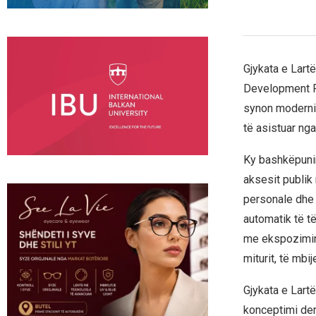
Gjykata e Lart
Development P
synon moderniz
të asistuar nga
Ky bashkëpunim
aksesit publik
personale dhe 
automatik të t
me ekspozimin 
miturit, të mbi
Gjykata e Lartë
konceptimi deri