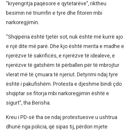
“kryengritja paqësore e qytetarëve”, riktheu
besimin në triumfin e tyre dhe fitoren mbi
narkoregjimin.
“Shqipëria është tjetër sot, nuk është më kurrë ajo
e një dite më parë. Dhe kjo është merita e madhe e
njerëzve të sakrificës, e njerëzve të idealeve, e
njerëzve të gatshëm të përballen për të mbrojtur
vlerat më të çmuara të njeriut. Detyrimi ndaj tyre
është i pakufishëm. Protesta e djeshme bindi çdo
shqiptar se fitorja mbi narkoregjimin është e
sigurt”, tha Berisha.
Kreu i PD-së tha se ndaj protestuesve u ushtrua
dhunë nga policia, që sipas tij, përdori mjete