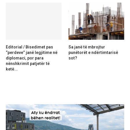
Editorial / Bisedimet pas
Sa janë të mbrojtur
“perdeve” janë legjitime në
punëtorët e ndërtimtarisë
diplomaci, por para
sot?
nënshkrimit patjetër të
ketë...