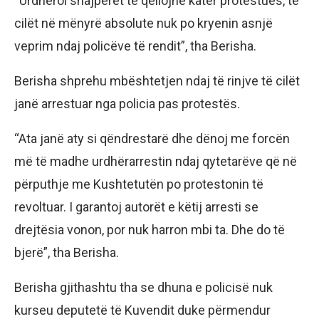
“Urdhëroi snajperët të qëllojnë katër protestues, të
cilët në mënyrë absolute nuk po kryenin asnjë
veprim ndaj policëve të rendit”, tha Berisha.
Berisha shprehu mbështetjen ndaj të rinjve të cilët
janë arrestuar nga policia pas protestës.
“Ata janë aty si qëndrestarë dhe dënoj me forcën
më të madhe urdhërarrestin ndaj qytetarëve që në
përputhje me Kushtetutën po protestonin të
revoltuar. I garantoj autorët e këtij arresti se
drejtësia vonon, por nuk harron mbi ta. Dhe do të
bjerë”, tha Berisha.
Berisha gjithashtu tha se dhuna e policisë nuk
kurseu deputetë të Kuvendit duke përmendur