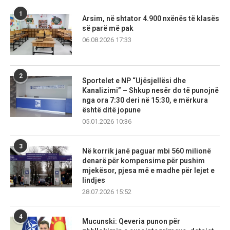
1
Arsim, në shtator 4.900 nxënës të klasës
së parë më pak
06.08.2026 17:33
2
Sportelet e NP “Ujësjellësi dhe
Kanalizimi” – Shkup nesër do të punojnë
nga ora 7:30 deri në 15:30, e mërkura
është ditë jopune
05.01.2026 10:36
3
Në korrik janë paguar mbi 560 milionë
denarë për kompensime për pushim
mjekësor, pjesa më e madhe për lejet e
lindjes
28.07.2026 15:52
4
Mucunski: Qeveria punon për