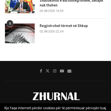
zhbllokimin e eurointegrimeve, detajet
nuk thuhen
03.08.2026 16:35
5
Regjistrohet tërmet në Shkup
02.08.2026 22:34
Kjo faqe interneti përdor cookies për të përmirësuar përvojën tuaj.