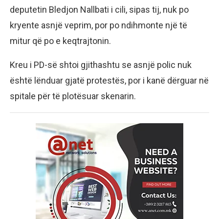
deputetin Bledjon Nallbati i cili, sipas tij, nuk po
kryente asnjë veprim, por po ndihmonte një të
mitur që po e keqtrajtonin.
Kreu i PD-së shtoi gjithashtu se asnjë polic nuk
është lënduar gjatë protestës, por i kanë dërguar në
spitale për të plotësuar skenarin.