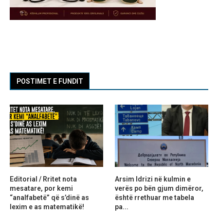
POSTIMET E FUNDIT
Editorial / Rritet nota
Arsim Idrizi në kulmin e
mesatare, por kemi
verës po bën gjum dimëror,
“analfabetë” që s’dinë as
është rrethuar me tabela
lexim e as matematikë!
pa...