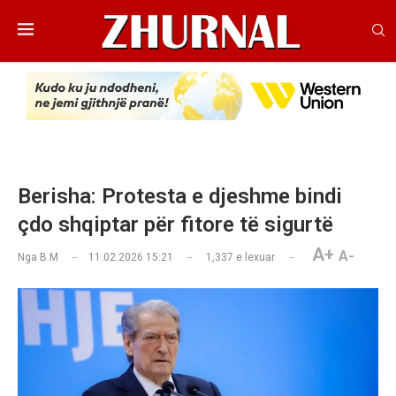
Berisha: Protesta e djeshme bindi
çdo shqiptar për fitore të sigurtë
A+
A-
Nga
B.M
11.02.2026 15:21
1,337
e lexuar