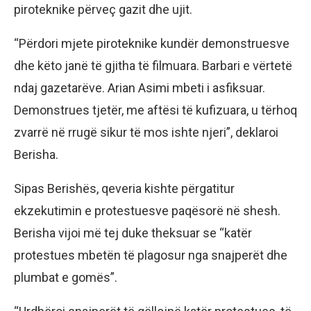
piroteknike përveç gazit dhe ujit.
“Përdori mjete piroteknike kundër demonstruesve
dhe këto janë të gjitha të filmuara. Barbari e vërtetë
ndaj gazetarëve. Arian Asimi mbeti i asfiksuar.
Demonstrues tjetër, me aftësi të kufizuara, u tërhoq
zvarrë në rrugë sikur të mos ishte njeri”, deklaroi
Berisha.
Sipas Berishës, qeveria kishte përgatitur
ekzekutimin e protestuesve paqësorë në shesh.
Berisha vijoi më tej duke theksuar se “katër
protestues mbetën të plagosur nga snajperët dhe
plumbat e gomës”.