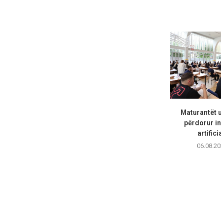
Maturantët 
përdorur in
artifici
06.08.20