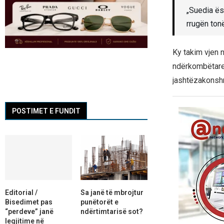
„Suedia ës
rrugën ton
Ky takim vjen
ndërkombëtare 
jashtëzakonsh
POSTIMET E FUNDIT
Editorial /
Sa janë të mbrojtur
Bisedimet pas
punëtorët e
“perdeve” janë
ndërtimtarisë sot?
legjitime në