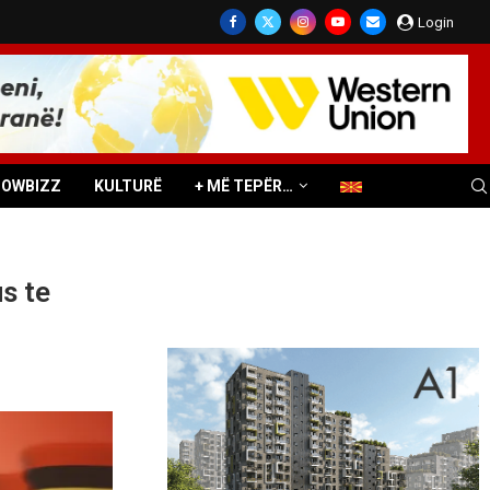
Login
HOWBIZZ
KULTURË
+ MË TEPËR…
s te