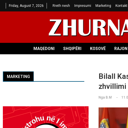
Friday, August 7, 2026
Rreth nesh
Impresumi
Marketing
Kontakt
MAQEDONI
SHQIPËRI
KOSOVË
RAJON 
Bilall K
MARKETING
zhvillimi
Nga
B.M
11.