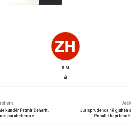
B.M
parshëm
Arti
le kundër Fatmir Deharit,
Jurisprudenca në gjuhën s
urë parahetimore
Popullit hapi lëndë