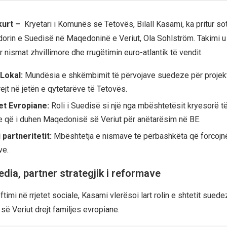
kurt –
Kryetari i Komunës së Tetovës, Bilall Kasami, ka pritur so
orin e Suedisë në Maqedoninë e Veriut, Ola Sohlström. Takimi u
 nismat zhvillimore dhe rrugëtimin euro-atlantik të vendit.
 Lokal:
Mundësia e shkëmbimit të përvojave suedeze për projekt
rejt në jetën e qytetarëve të Tetovës.
et Evropiane:
Roli i Suedisë si një nga mbështetësit kryesorë të
 që i duhen Maqedonisë së Veriut për anëtarësim në BE.
i partneritetit:
Mbështetja e nismave të përbashkëta që forcojnë
ve.
dia, partner strategjik i reformave
timi në rrjetet sociale, Kasami vlerësoi lart rolin e shtetit suede
ë Veriut drejt familjes evropiane.