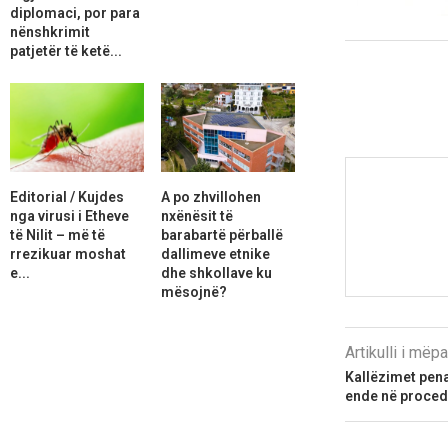
diplomaci, por para
nënshkrimit
patjetër të ketë...
Editorial / Kujdes
A po zhvillohen
nga virusi i Etheve
nxënësit të
të Nilit – më të
barabartë përballë
rrezikuar moshat
dallimeve etnike
e...
dhe shkollave ku
mësojnë?
Artikulli i më
Kallëzimet pena
ende në proced