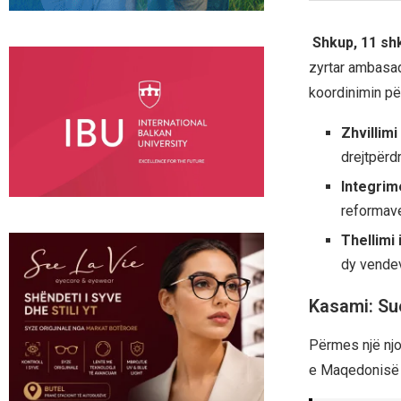
Shkup, 11 sh
zyrtar ambasad
koordinimin për
Zhvillimi
drejtpërd
Integrim
reformave
Thellimi 
dy vende
Kasami: Sue
Përmes një njof
e Maqedonisë s