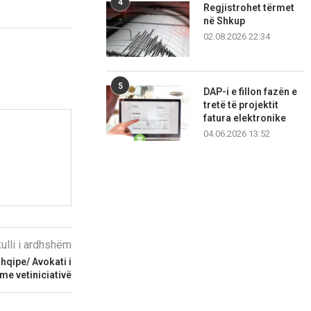
4
Regjistrohet tërmet
në Shkup
02.08.2026 22:34
5
DAP-i e fillon fazën e
tretë të projektit
fatura elektronike
04.06.2026 13:52
kulli i ardhshëm
hqipe/ Avokati i
 me vetiniciativë