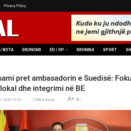
Privacy Policy
/ BOTA
EKONOMI
ED / OP
KRONIKA
SPORT
S
asami pret ambasadorin e Suedisë: Foku
 lokal dhe integrimi në BE
A+
A-
02.2026 15:05
1,088
e lexuar