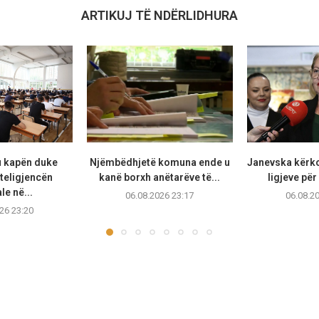
ARTIKUJ TË NDËRLIDHURA
u kapën duke
Njëmbëdhjetë komuna ende u
Janevska kërko
teligjencën
kanë borxh anëtarëve të...
ligjeve për
ale në...
06.08.2026 23:17
06.08.2
26 23:20