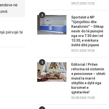
28.07.2026 15:52
vendeve në
imit.
2
Sportelet e NP
“Ujësjellësi dhe
Kanalizimi” – Shkup
nesër do të punojnë
një përvojë të
nga ora 7:30 deri në
15:30, e mërkura
është ditë jopune
05.01.2026 10:36
3
Editorial / Priten
reforma në sistemin
e pensioneve – shteti
mund ta marrë
shtyllën e dytë nga
kursimet e
qytetarëve!
03.08.2026 15:00