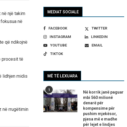
MEDIAT SOCIALE
t në një takim
 fokusua në
FACEBOOK
TWITTER
INSTAGRAM
LINKEDIN
e që ndikojnë
YOUTUBE
EMAIL
TIKTOK
 procesit të
 lidhjen midis
MË TË LEXUARA
1
Në korrik janë paguar
mbi 560 milionë
denarë për
kompensime për
z në rrugëtimin
pushim mjekësor,
pjesa më e madhe
për lejet e lindjes