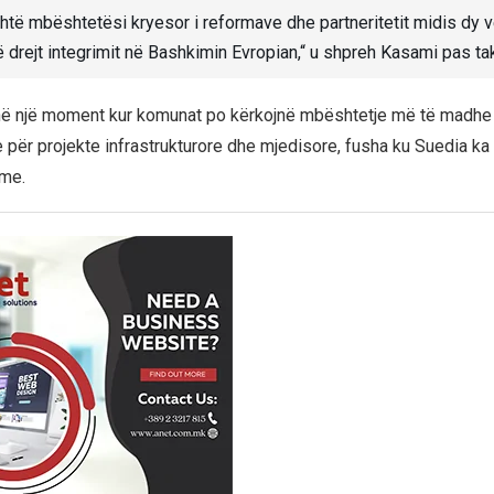
htë mbështetësi kryesor i reformave dhe partneritetit midis dy 
ë drejt integrimit në Bashkimin Evropian,“ u shpreh Kasami pas tak
 në një moment kur komunat po kërkojnë mbështetje më të madhe
për projekte infrastrukturore dhe mjedisore, fusha ku Suedia ka 
me.