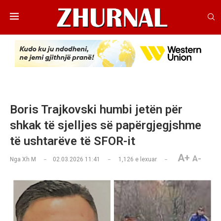
Boris Trajkovski humbi jetën për
shkak të sjelljes së papërgjegjshme
të ushtarëve të SFOR-it
A+
A-
Nga
Xh M
02.03.2026 11:41
1,126
e lexuar