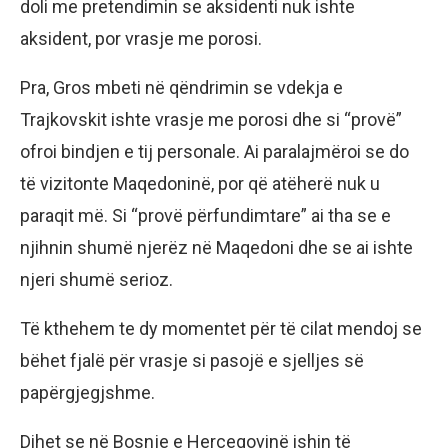
doli me pretendimin se aksidenti nuk ishte
aksident, por vrasje me porosi.
Pra, Gros mbeti në qëndrimin se vdekja e
Trajkovskit ishte vrasje me porosi dhe si “provë”
ofroi bindjen e tij personale. Ai paralajmëroi se do
të vizitonte Maqedoninë, por që atëherë nuk u
paraqit më. Si “provë përfundimtare” ai tha se e
njihnin shumë njerëz në Maqedoni dhe se ai ishte
njeri shumë serioz.
Të kthehem te dy momentet për të cilat mendoj se
bëhet fjalë për vrasje si pasojë e sjelljes së
papërgjegjshme.
Dihet se në Bosnje e Hercegovinë ishin të