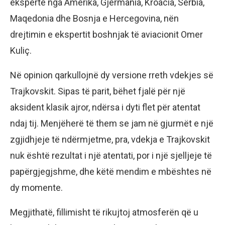
ekspertë nga Amerika, Gjermania, Kroacia, Serbia,
Maqedonia dhe Bosnja e Hercegovina, nën
drejtimin e ekspertit boshnjak të aviacionit Omer
Kuliç.
Në opinion qarkullojnë dy versione rreth vdekjes së
Trajkovskit. Sipas të parit, bëhet fjalë për një
aksident klasik ajror, ndërsa i dyti flet për atentat
ndaj tij. Menjëherë të them se jam në gjurmët e një
zgjidhjeje të ndërmjetme, pra, vdekja e Trajkovskit
nuk është rezultat i një atentati, por i një sjelljeje të
papërgjegjshme, dhe këtë mendim e mbështes në
dy momente.
Megjithatë, fillimisht të rikujtoj atmosferën që u