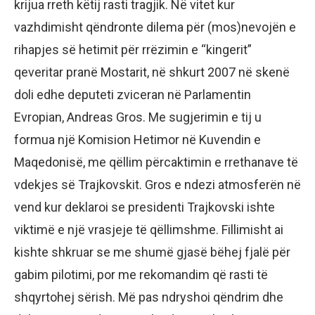
krijua rreth këtij rasti tragjik. Në vitet kur
vazhdimisht qëndronte dilema për (mos)nevojën e
rihapjes së hetimit për rrëzimin e “kingerit”
qeveritar pranë Mostarit, në shkurt 2007 në skenë
doli edhe deputeti zviceran në Parlamentin
Evropian, Andreas Gros. Me sugjerimin e tij u
formua një Komision Hetimor në Kuvendin e
Maqedonisë, me qëllim përcaktimin e rrethanave të
vdekjes së Trajkovskit. Gros e ndezi atmosferën në
vend kur deklaroi se presidenti Trajkovski ishte
viktimë e një vrasjeje të qëllimshme. Fillimisht ai
kishte shkruar se me shumë gjasë bëhej fjalë për
gabim pilotimi, por me rekomandim që rasti të
shqyrtohej sërish. Më pas ndryshoi qëndrim dhe