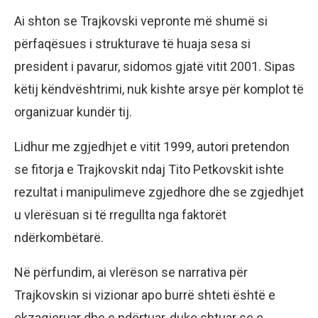
Ai shton se Trajkovski vepronte më shumë si
përfaqësues i strukturave të huaja sesa si
president i pavarur, sidomos gjatë vitit 2001. Sipas
këtij këndvështrimi, nuk kishte arsye për komplot të
organizuar kundër tij.
Lidhur me zgjedhjet e vitit 1999, autori pretendon
se fitorja e Trajkovskit ndaj Tito Petkovskit ishte
rezultat i manipulimeve zgjedhore dhe se zgjedhjet
u vlerësuan si të rregullta nga faktorët
ndërkombëtarë.
Në përfundim, ai vlerëson se narrativa për
Trajkovskin si vizionar apo burrë shteti është e
ekzagjeruar dhe e ndërtuar, duke shtuar se e