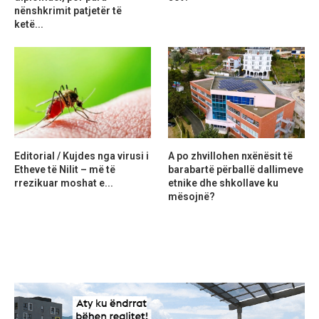
nënshkrimit patjetër të
ketë...
Editorial / Kujdes nga virusi i
A po zhvillohen nxënësit të
Etheve të Nilit – më të
barabartë përballë dallimeve
rrezikuar moshat e...
etnike dhe shkollave ku
mësojnë?