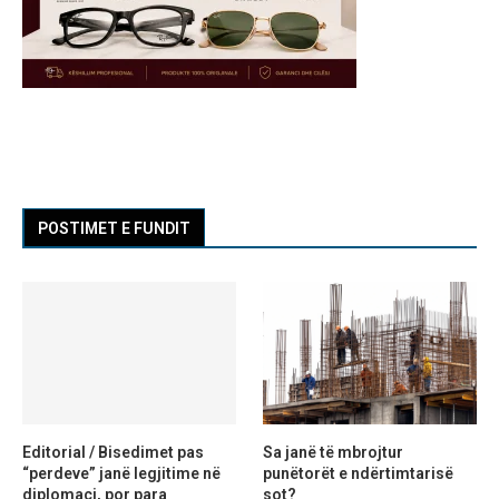
POSTIMET E FUNDIT
Editorial / Bisedimet pas
Sa janë të mbrojtur
“perdeve” janë legjitime në
punëtorët e ndërtimtarisë
diplomaci, por para
sot?