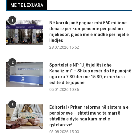
MË TË LEXUARA
1
Në korrik janë paguar mbi 560 milionë
denarë për kompensime për pushim
mjekësor, pjesa më e madhe për lejet e
lindjes
28.07.2026 15:52
2
Sportelet e NP “Ujësjellësi dhe
Kanalizimi” – Shkup nesër do të punojnë
nga ora 7:30 deri në 15:30, e mërkura
është ditë jopune
05.01.2026 10:36
3
Editorial / Priten reforma në sistemin e
pensioneve – shteti mund ta marrë
shtyllën e dytë nga kursimet e
qytetarëve!
03.08.2026 15:00