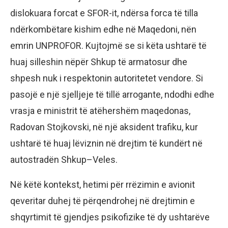
dislokuara forcat e SFOR-it, ndërsa forca të tilla
ndërkombëtare kishim edhe në Maqedoni, nën
emrin UNPROFOR. Kujtojmë se si këta ushtarë të
huaj silleshin nëpër Shkup të armatosur dhe
shpesh nuk i respektonin autoritetet vendore. Si
pasojë e një sjelljeje të tillë arrogante, ndodhi edhe
vrasja e ministrit të atëhershëm maqedonas,
Radovan Stojkovski, në një aksident trafiku, kur
ushtarë të huaj lëviznin në drejtim të kundërt në
autostradën Shkup–Veles.
Në këtë kontekst, hetimi për rrëzimin e avionit
qeveritar duhej të përqendrohej në drejtimin e
shqyrtimit të gjendjes psikofizike të dy ushtarëve