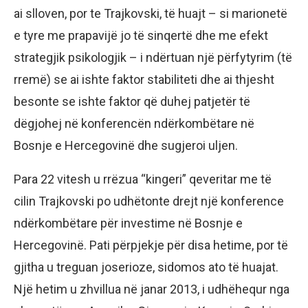
ai slloven, por te Trajkovski, të huajt – si marionetë
e tyre me prapavijë jo të sinqertë dhe me efekt
strategjik psikologjik – i ndërtuan një përfytyrim (të
rremë) se ai ishte faktor stabiliteti dhe ai thjesht
besonte se ishte faktor që duhej patjetër të
dëgjohej në konferencën ndërkombëtare në
Bosnje e Hercegovinë dhe sugjeroi uljen.
Para 22 vitesh u rrëzua “kingeri” qeveritar me të
cilin Trajkovski po udhëtonte drejt një konference
ndërkombëtare për investime në Bosnje e
Hercegovinë. Pati përpjekje për disa hetime, por të
gjitha u treguan joserioze, sidomos ato të huajat.
Një hetim u zhvillua në janar 2013, i udhëhequr nga