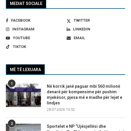
MEDIAT SOCIALE
FACEBOOK
TWITTER
INSTAGRAM
LINKEDIN
YOUTUBE
EMAIL
TIKTOK
MË TË LEXUARA
1
Në korrik janë paguar mbi 560 milionë
denarë për kompensime për pushim
mjekësor, pjesa më e madhe për lejet e
lindjes
28.07.2026 15:52
2
Sportelet e NP “Ujësjellësi dhe