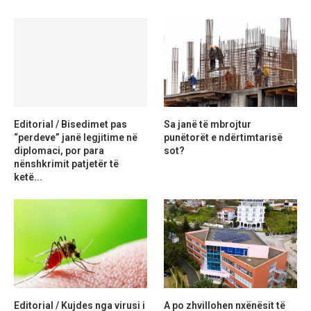
Editorial / Bisedimet pas
Sa janë të mbrojtur
“perdeve” janë legjitime në
punëtorët e ndërtimtarisë
diplomaci, por para
sot?
nënshkrimit patjetër të
ketë...
Editorial / Kujdes nga virusi i
A po zhvillohen nxënësit të