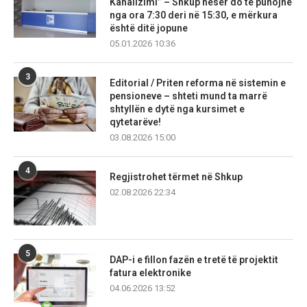
Kanalizimi” – Shkup nesër do të punojnë
nga ora 7:30 deri në 15:30, e mërkura
është ditë jopune
05.01.2026 10:36
3
Editorial / Priten reforma në sistemin e
pensioneve – shteti mund ta marrë
shtyllën e dytë nga kursimet e
qytetarëve!
03.08.2026 15:00
4
Regjistrohet tërmet në Shkup
02.08.2026 22:34
5
DAP-i e fillon fazën e tretë të projektit
fatura elektronike
04.06.2026 13:52