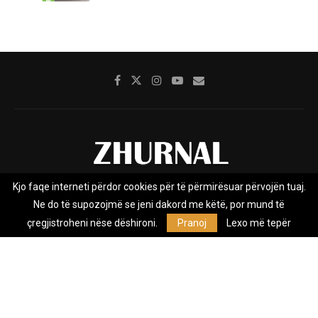
Kjo faqe interneti përdor cookies për të përmirësuar përvojën tuaj.
Rreth nesh
Impresumi
Marketing
Kontakt
Ne do të supozojmë se jeni dakord me këtë, por mund të
Privacy Policy
çregjistroheni nëse dëshironi.
Pranoj
Lexo më tepër
Zhurnal.mk është Agjenci e Lajmeve e pavarur, e themeluar në vitin
2009, që e mbulon Maqedoninë, Kosovën, Shqipërinë edhe lajmet
nga bota.
@2026 - All Right Reserved. Designed and Developed by
Anet.Com.Mk