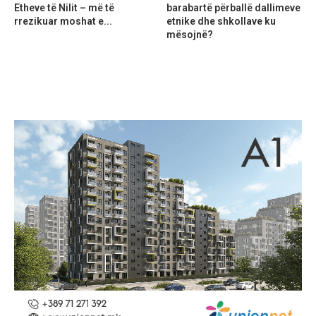
Etheve të Nilit – më të
barabartë përballë dallimeve
rrezikuar moshat e...
etnike dhe shkollave ku
mësojnë?