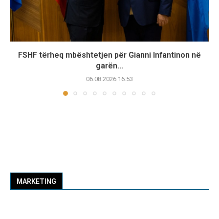
FSHF tërheq mbështetjen për Gianni Infantinon në
garën...
06.08.2026 16:53
MARKETING