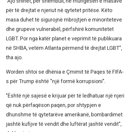
”Ajo shihet, për shembull, në mungesën e masave
për të drejtat e njeriut në qytetet pritëse. Këto
masa duhet të sigurojnë mbrojtjen e minoriteteve
dhe grupeve vulnerabël, përfshirë komunitetet
LGBT. Por nga katër planet e veprimit të publikuara
në SHBA, vetëm Atlanta përmend të drejtat LGBT”,
tha ajo.
Worden shtoi se dhënia e Çmimit të Paqes të FIFA-
s për Trump është “një formë korrupsioni”.
”Është një sajesë e krijuar për të ledhatuar një njeri
që nuk përfaqëson paqen, por shtypjen e
dhunshme të qytetarëve amerikanë, bombardimet
jashtë kufijve të vendit dhe luftërat jashtë vendit”,