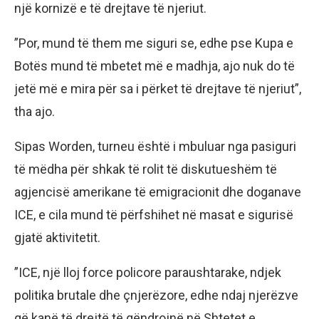
një kornizë e të drejtave të njeriut.
”Por, mund të them me siguri se, edhe pse Kupa e
Botës mund të mbetet më e madhja, ajo nuk do të
jetë më e mira për sa i përket të drejtave të njeriut”,
tha ajo.
Sipas Worden, turneu është i mbuluar nga pasiguri
të mëdha për shkak të rolit të diskutueshëm të
agjencisë amerikane të emigracionit dhe doganave
ICE, e cila mund të përfshihet në masat e sigurisë
gjatë aktivitetit.
”ICE, një lloj force policore paraushtarake, ndjek
politika brutale dhe çnjerëzore, edhe ndaj njerëzve
që kanë të drejtë të qëndrojnë në Shtetet e