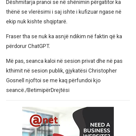
Dëshmitarja pranoi se në shënimin përgatitor ka
thënë se vlerësimi i saj ishte i kufizuar ngase në
ekip nuk kishte shqiptarë.
Fraser tha se nuk ka asnjë ndikim në faktin që ka
përdorur ChatGPT.
Më pas, seanca kaloi në sesion privat dhe në pas
kthimit në sesion publik, gjykatësi Christopher
Gosnell njoftoi se me kaq përfundoi kjo
seancë./BetimipërDrejtësi