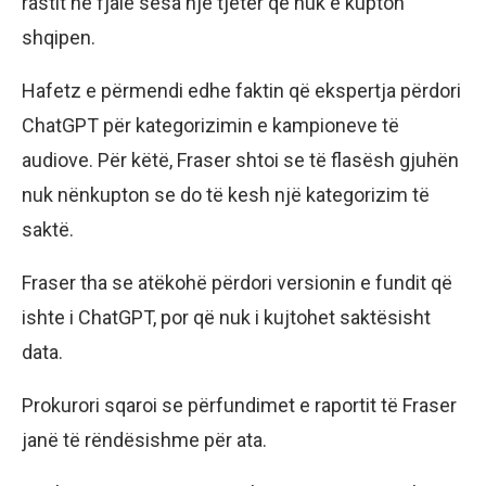
rastit në fjalë sesa një tjetër që nuk e kupton
shqipen.
Hafetz e përmendi edhe faktin që ekspertja përdori
ChatGPT për kategorizimin e kampioneve të
audiove. Për këtë, Fraser shtoi se të flasësh gjuhën
nuk nënkupton se do të kesh një kategorizim të
saktë.
Fraser tha se atëkohë përdori versionin e fundit që
ishte i ChatGPT, por që nuk i kujtohet saktësisht
data.
Prokurori sqaroi se përfundimet e raportit të Fraser
janë të rëndësishme për ata.