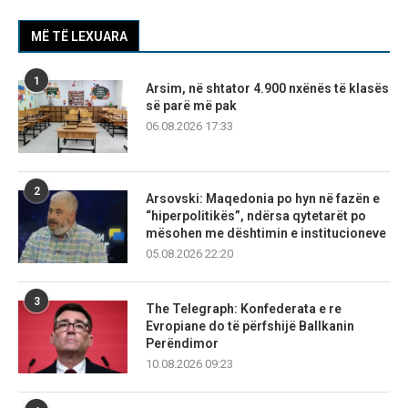
MË TË LEXUARA
1
Arsim, në shtator 4.900 nxënës të klasës
së parë më pak
06.08.2026 17:33
2
Arsovski: Maqedonia po hyn në fazën e
“hiperpolitikës”, ndërsa qytetarët po
mësohen me dështimin e institucioneve
05.08.2026 22:20
3
The Telegraph: Konfederata e re
Evropiane do të përfshijë Ballkanin
Perëndimor
10.08.2026 09:23