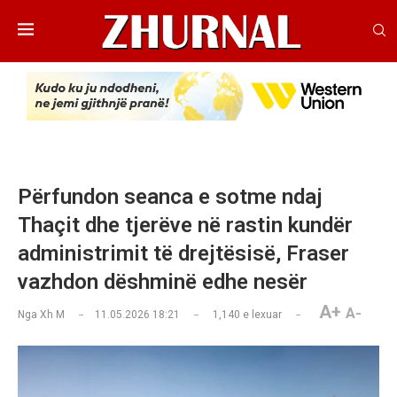
Përfundon seanca e sotme ndaj
Thaçit dhe tjerëve në rastin kundër
administrimit të drejtësisë, Fraser
vazhdon dëshminë edhe nesër
A+
A-
Nga
Xh M
11.05.2026 18:21
1,140
e lexuar