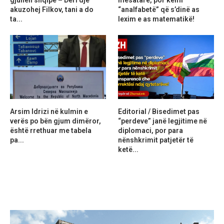
gjuhën shqipe – Deri dje
mesatare, por kemi
akuzohej Filkov, tani a do
“analfabetë” që s’dinë as
ta...
lexim e as matematikë!
Arsim Idrizi në kulmin e
Editorial / Bisedimet pas
verës po bën gjum dimëror,
“perdeve” janë legjitime në
është rrethuar me tabela
diplomaci, por para
pa...
nënshkrimit patjetër të
ketë...