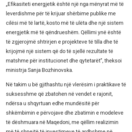
„Efikasiteti energjetik është një nga mënyrat më të
leverdishme për të krijuar shërbime publike me
cilësi më të lartë, kosto më të ulëta dhe një sistem
energjetik më të qëndrueshëm. Qëllimi ynë është
të zgjerojmë shtrirjen e projekteve të tilla dhe të
krijojmë një sistem që do të sjellë rezultate të
matshme për institucionet dhe qytetarët”, theksoi
ministrja Sanja Bozhinovska.
Në takim u bë gjithashtu një vlerësim i praktikave të
suksesshme që zbatohen në vendet e rajonit,
ndërsa u shqyrtuan edhe mundësitë për
shkëmbimin e përvojave dhe zbatimin e modeleve
të dëshmuara në Maqedoni, me qëllim realizimin
më të shpejtë të investimeve të ardhshme në