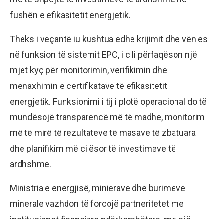
fushën e efikasitetit energjetik.
Theks i veçantë iu kushtua edhe krijimit dhe vënies
në funksion të sistemit EPC, i cili përfaqëson një
mjet kyç për monitorimin, verifikimin dhe
menaxhimin e certifikatave të efikasitetit
energjetik. Funksionimi i tij i plotë operacional do të
mundësojë transparencë më të madhe, monitorim
më të mirë të rezultateve të masave të zbatuara
dhe planifikim më cilësor të investimeve të
ardhshme.
Ministria e energjisë, minierave dhe burimeve
minerale vazhdon të forcojë partneritetet me