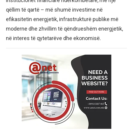
institucionet financiare ndërkombëtare, me një
qëllim të qartë – më shumë investime në
efikasitetin energjetik, infrastrukturë publike më
moderne dhe zhvillim të qëndrueshëm energjetik,
në interes të qytetarëve dhe ekonomisë.