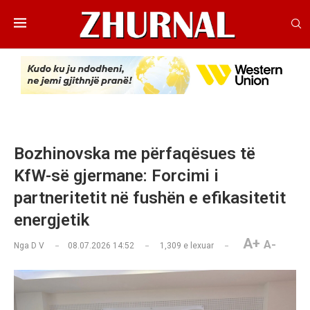
Bozhinovska me përfaqësues të
KfW-së gjermane: Forcimi i
partneritetit në fushën e efikasitetit
energjetik
A+
A-
Nga
D V
08.07.2026 14:52
1,309
e lexuar