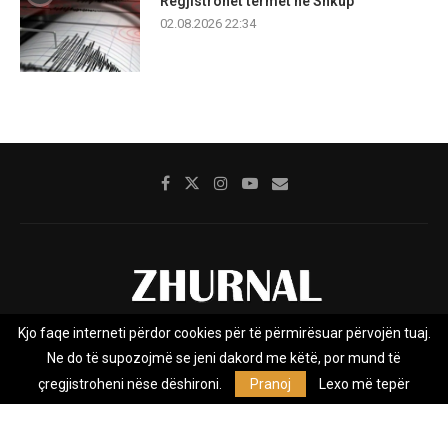
Regjistrohet tërmet në Shkup
02.08.2026 22:34
Kjo faqe interneti përdor cookies për të përmirësuar përvojën tuaj.
Rreth nesh
Impresumi
Marketing
Kontakt
Ne do të supozojmë se jeni dakord me këtë, por mund të
Privacy Policy
çregjistroheni nëse dëshironi.
Pranoj
Lexo më tepër
Zhurnal.mk është Agjenci e Lajmeve e pavarur, e themeluar në vitin
2009, që e mbulon Maqedoninë, Kosovën, Shqipërinë edhe lajmet
nga bota.