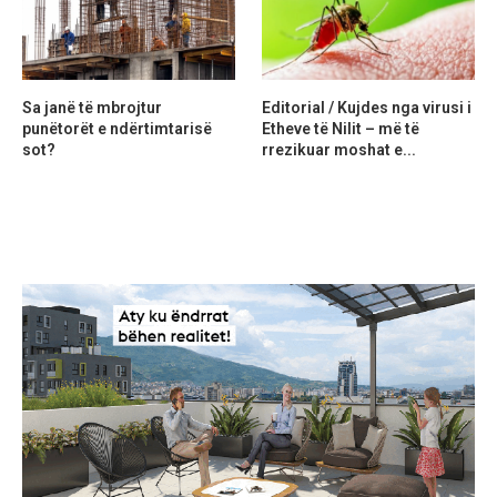
Sa janë të mbrojtur
Editorial / Kujdes nga virusi i
punëtorët e ndërtimtarisë
Etheve të Nilit – më të
sot?
rrezikuar moshat e...