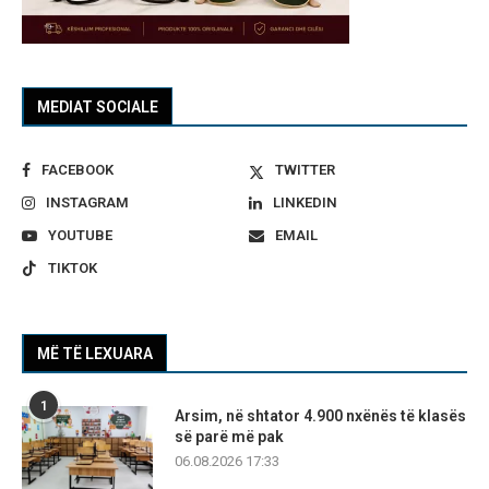
MEDIAT SOCIALE
FACEBOOK
TWITTER
INSTAGRAM
LINKEDIN
YOUTUBE
EMAIL
TIKTOK
MË TË LEXUARA
1
Arsim, në shtator 4.900 nxënës të klasës
së parë më pak
06.08.2026 17:33