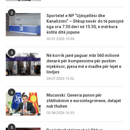
2
Sportelet e NP “Ujësjellësi dhe
Kanalizimi” – Shkup nesër do të punojnë
nga ora 7:30 deri në 15:30, e mërkura
është ditë jopune
05.01.2026 10:36
3
Në korrik janë paguar mbi 560 milionë
denarë për kompensime për pushim
mjekësor, pjesa më e madhe për lejet e
lindjes
28.07.2026 15:52
4
Mucunski: Qeveria punon për
zhbllokimin e eurointegrimeve, detajet
nuk thuhen
03.08.2026 16:35
5