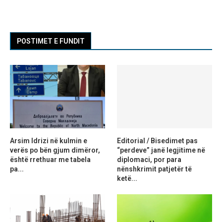
POSTIMET E FUNDIT
Arsim Idrizi në kulmin e
Editorial / Bisedimet pas
verës po bën gjum dimëror,
“perdeve” janë legjitime në
është rrethuar me tabela
diplomaci, por para
pa...
nënshkrimit patjetër të
ketë...