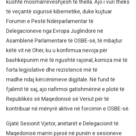
kushte mosmarrëveshjesh të thella. Ajo i vuri theks
të veçantë sigurisë kibernetike, duke kujtuar
Forumin e Pestë Ndërparlamentar të
Delegacioneve nga Evropa Juglindore në
Asamblenë Parlamentare të OSBE-së, të mbajtur
këtë vit në Ohër, ku u konfirmua nevoja për
bashkëpunim më të ngushtë rajonal, korniza më të
forta legjislative dhe rezistencë më të
madhe ndaj kërcënimeve digjitale. Në fund të
fjalimit të saj, ajo riafirmoi gatishmërinë e plotë të
Republikës së Maqedonisë së Veriut për të
kontribuar në mënyrë aktive në forcimin e OSBE-së.
Gjatë Sesionit Vjetor, anëtarët e Delegacionit të
Maqedonisë marrin pjesë në punën e sesioneve