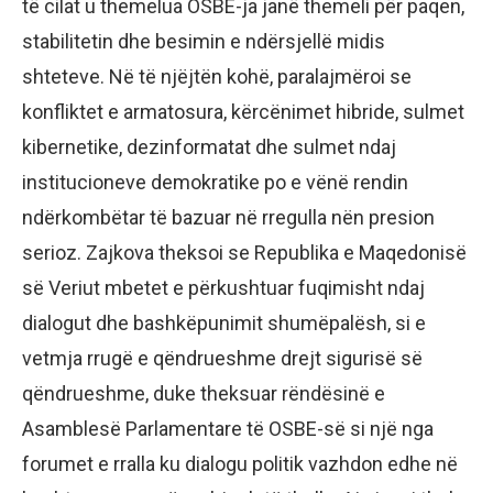
të cilat u themelua OSBE-ja janë themeli për paqen,
stabilitetin dhe besimin e ndërsjellë midis
shteteve. Në të njëjtën kohë, paralajmëroi se
konfliktet e armatosura, kërcënimet hibride, sulmet
kibernetike, dezinformatat dhe sulmet ndaj
institucioneve demokratike po e vënë rendin
ndërkombëtar të bazuar në rregulla nën presion
serioz. Zajkova theksoi se Republika e Maqedonisë
së Veriut mbetet e përkushtuar fuqimisht ndaj
dialogut dhe bashkëpunimit shumëpalësh, si e
vetmja rrugë e qëndrueshme drejt sigurisë së
qëndrueshme, duke theksuar rëndësinë e
Asamblesë Parlamentare të OSBE-së si një nga
forumet e rralla ku dialogu politik vazhdon edhe në