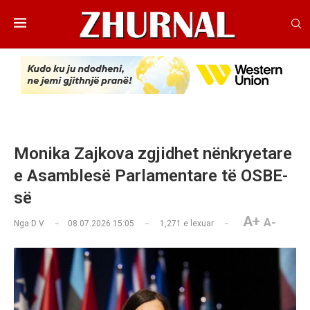
Monika Zajkova zgjidhet nënkryetare
e Asamblesë Parlamentare të OSBE-
së
A+
A-
Nga
D V
08.07.2026 15:05
1,271
e lexuar