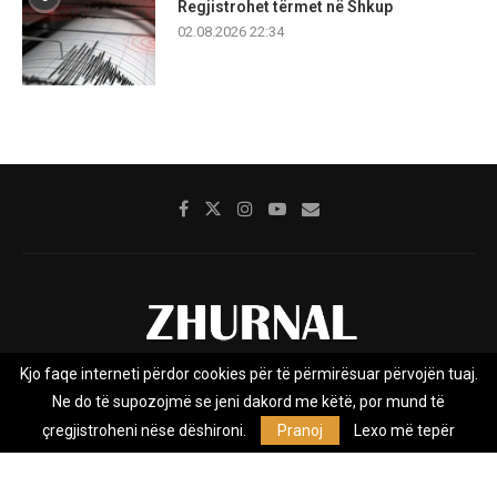
Regjistrohet tërmet në Shkup
02.08.2026 22:34
Kjo faqe interneti përdor cookies për të përmirësuar përvojën tuaj.
Rreth nesh
Impresumi
Marketing
Kontakt
Ne do të supozojmë se jeni dakord me këtë, por mund të
Privacy Policy
çregjistroheni nëse dëshironi.
Pranoj
Lexo më tepër
Zhurnal.mk është Agjenci e Lajmeve e pavarur, e themeluar në vitin
2009, që e mbulon Maqedoninë, Kosovën, Shqipërinë edhe lajmet
nga bota.