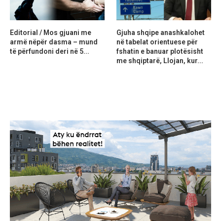
Editorial / Mos gjuani me
Gjuha shqipe anashkalohet
armë nëpër dasma – mund
në tabelat orientuese për
të përfundoni deri në 5...
fshatin e banuar plotësisht
me shqiptarë, Llojan, kur...