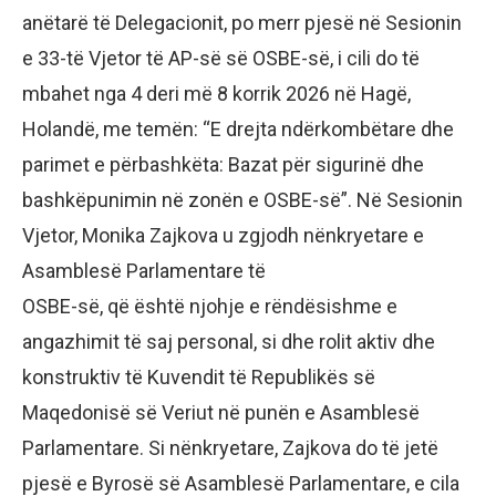
anëtarë të Delegacionit, po merr pjesë në Sesionin
e 33-të Vjetor të AP-së së OSBE-së, i cili do të
mbahet nga 4 deri më 8 korrik 2026 në Hagë,
Holandë, me temën: “E drejta ndërkombëtare dhe
parimet e përbashkëta: Bazat për sigurinë dhe
bashkëpunimin në zonën e OSBE-së”. Në Sesionin
Vjetor, Monika Zajkova u zgjodh nënkryetare e
Asamblesë Parlamentare të
OSBE-së, që është njohje e rëndësishme e
angazhimit të saj personal, si dhe rolit aktiv dhe
konstruktiv të Kuvendit të Republikës së
Maqedonisë së Veriut në punën e Asamblesë
Parlamentare. Si nënkryetare, Zajkova do të jetë
pjesë e Byrosë së Asamblesë Parlamentare, e cila