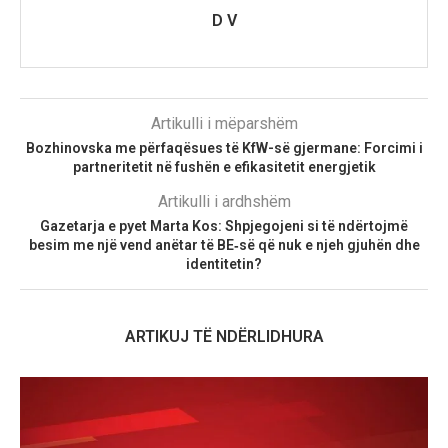
D V
Artikulli i mëparshëm
Bozhinovska me përfaqësues të KfW-së gjermane: Forcimi i
partneritetit në fushën e efikasitetit energjetik
Artikulli i ardhshëm
Gazetarja e pyet Marta Kos: Shpjegojeni si të ndërtojmë
besim me një vend anëtar të BE‑së që nuk e njeh gjuhën dhe
identitetin?
ARTIKUJ TË NDËRLIDHURA