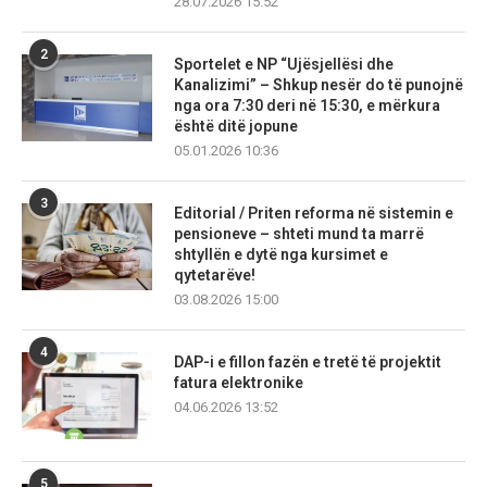
28.07.2026 15:52
2
Sportelet e NP “Ujësjellësi dhe
Kanalizimi” – Shkup nesër do të punojnë
nga ora 7:30 deri në 15:30, e mërkura
është ditë jopune
05.01.2026 10:36
3
Editorial / Priten reforma në sistemin e
pensioneve – shteti mund ta marrë
shtyllën e dytë nga kursimet e
qytetarëve!
03.08.2026 15:00
4
DAP-i e fillon fazën e tretë të projektit
fatura elektronike
04.06.2026 13:52
5