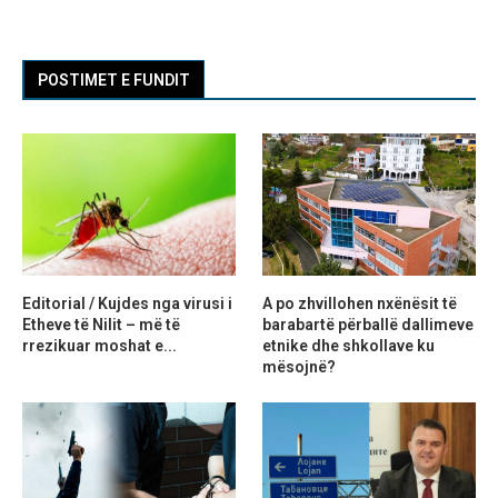
POSTIMET E FUNDIT
Editorial / Kujdes nga virusi i
A po zhvillohen nxënësit të
Etheve të Nilit – më të
barabartë përballë dallimeve
rrezikuar moshat e...
etnike dhe shkollave ku
mësojnë?