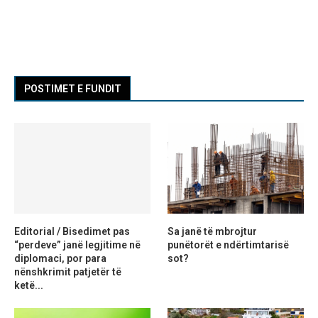
POSTIMET E FUNDIT
Editorial / Bisedimet pas
Sa janë të mbrojtur
“perdeve” janë legjitime në
punëtorët e ndërtimtarisë
diplomaci, por para
sot?
nënshkrimit patjetër të
ketë...