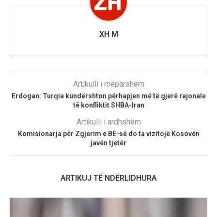
XH M
Artikulli i mëparshëm
Erdogan: Turqia kundërshton përhapjen më të gjerë rajonale
të konfliktit SHBA-Iran
Artikulli i ardhshëm
Komisionarja për Zgjerim e BE-së do ta vizitojë Kosovën
javën tjetër
ARTIKUJ TË NDËRLIDHURA