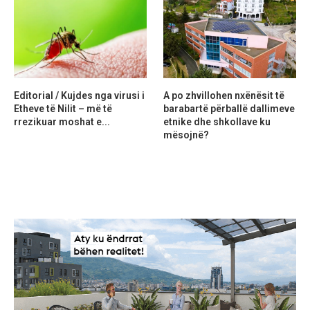
Editorial / Kujdes nga virusi i
A po zhvillohen nxënësit të
Etheve të Nilit – më të
barabartë përballë dallimeve
rrezikuar moshat e...
etnike dhe shkollave ku
mësojnë?