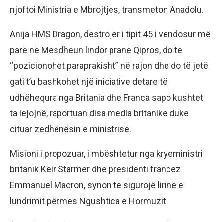
njoftoi Ministria e Mbrojtjes, transmeton Anadolu.
Anija HMS Dragon, destrojer i tipit 45 i vendosur më
parë në Mesdheun lindor pranë Qipros, do të
“pozicionohet paraprakisht” në rajon dhe do të jetë
gati t’u bashkohet një iniciative detare të
udhëhequra nga Britania dhe Franca sapo kushtet
ta lejojnë, raportuan disa media britanike duke
cituar zëdhënësin e ministrisë.
Misioni i propozuar, i mbështetur nga kryeministri
britanik Keir Starmer dhe presidenti francez
Emmanuel Macron, synon të sigurojë lirinë e
lundrimit përmes Ngushtica e Hormuzit.