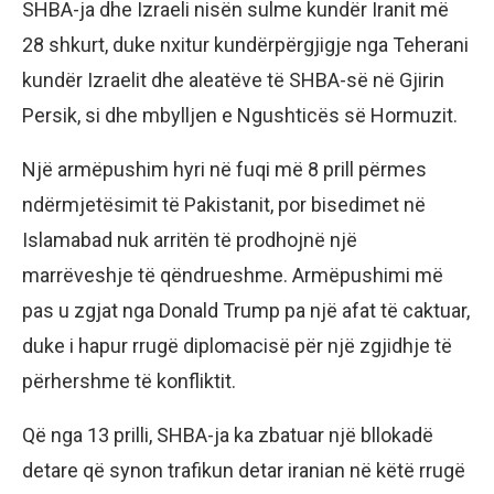
SHBA-ja dhe Izraeli nisën sulme kundër Iranit më
28 shkurt, duke nxitur kundërpërgjigje nga Teherani
kundër Izraelit dhe aleatëve të SHBA-së në Gjirin
Persik, si dhe mbylljen e Ngushticës së Hormuzit.
Një armëpushim hyri në fuqi më 8 prill përmes
ndërmjetësimit të Pakistanit, por bisedimet në
Islamabad nuk arritën të prodhojnë një
marrëveshje të qëndrueshme. Armëpushimi më
pas u zgjat nga Donald Trump pa një afat të caktuar,
duke i hapur rrugë diplomacisë për një zgjidhje të
përhershme të konfliktit.
Që nga 13 prilli, SHBA-ja ka zbatuar një bllokadë
detare që synon trafikun detar iranian në këtë rrugë