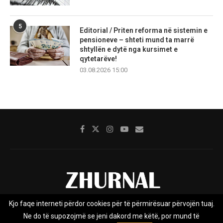
5
Editorial / Priten reforma në sistemin e
pensioneve – shteti mund ta marrë
shtyllën e dytë nga kursimet e
qytetarëve!
03.08.2026 15:00
Kjo faqe interneti përdor cookies për të përmirësuar përvojën tuaj.
Rreth nesh
Impresumi
Marketing
Kontakt
Ne do të supozojmë se jeni dakord me këtë, por mund të