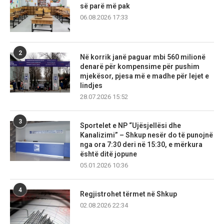
së parë më pak
06.08.2026 17:33
2
Në korrik janë paguar mbi 560 milionë
denarë për kompensime për pushim
mjekësor, pjesa më e madhe për lejet e
lindjes
28.07.2026 15:52
3
Sportelet e NP “Ujësjellësi dhe
Kanalizimi” – Shkup nesër do të punojnë
nga ora 7:30 deri në 15:30, e mërkura
është ditë jopune
05.01.2026 10:36
4
Regjistrohet tërmet në Shkup
02.08.2026 22:34