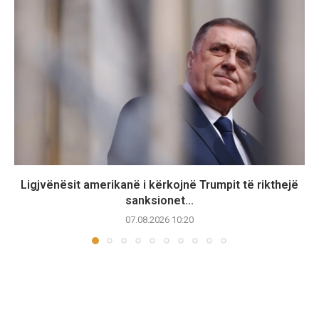
Ligjvënësit amerikanë i kërkojnë Trumpit të rikthejë
sanksionet...
07.08.2026 10:20