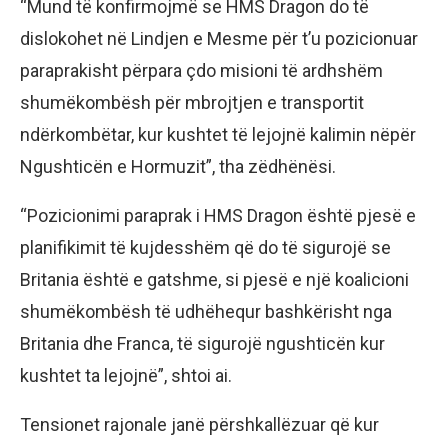
“Mund të konfirmojmë se HMS Dragon do të
dislokohet në Lindjen e Mesme për t’u pozicionuar
paraprakisht përpara çdo misioni të ardhshëm
shumëkombësh për mbrojtjen e transportit
ndërkombëtar, kur kushtet të lejojnë kalimin nëpër
Ngushticën e Hormuzit”, tha zëdhënësi.
“Pozicionimi paraprak i HMS Dragon është pjesë e
planifikimit të kujdesshëm që do të sigurojë se
Britania është e gatshme, si pjesë e një koalicioni
shumëkombësh të udhëhequr bashkërisht nga
Britania dhe Franca, të sigurojë ngushticën kur
kushtet ta lejojnë”, shtoi ai.
Tensionet rajonale janë përshkallëzuar që kur