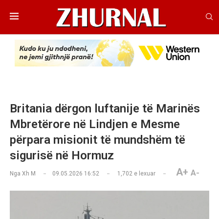
Britania dërgon luftanije të Marinës
Mbretërore në Lindjen e Mesme
përpara misionit të mundshëm të
sigurisë në Hormuz
A+
A-
Nga
Xh M
09.05.2026 16:52
1,702
e lexuar