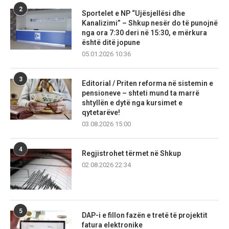
2
Sportelet e NP “Ujësjellësi dhe
Kanalizimi” – Shkup nesër do të punojnë
nga ora 7:30 deri në 15:30, e mërkura
është ditë jopune
05.01.2026 10:36
3
Editorial / Priten reforma në sistemin e
pensioneve – shteti mund ta marrë
shtyllën e dytë nga kursimet e
qytetarëve!
03.08.2026 15:00
4
Regjistrohet tërmet në Shkup
02.08.2026 22:34
5
DAP-i e fillon fazën e tretë të projektit
fatura elektronike