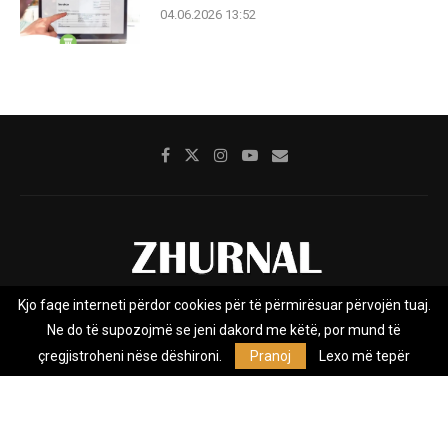
04.06.2026 13:52
Kjo faqe interneti përdor cookies për të përmirësuar përvojën tuaj.
Rreth nesh
Impresumi
Marketing
Kontakt
Ne do të supozojmë se jeni dakord me këtë, por mund të
Privacy Policy
çregjistroheni nëse dëshironi.
Pranoj
Lexo më tepër
Zhurnal.mk është Agjenci e Lajmeve e pavarur, e themeluar në vitin
2009, që e mbulon Maqedoninë, Kosovën, Shqipërinë edhe lajmet
nga bota.