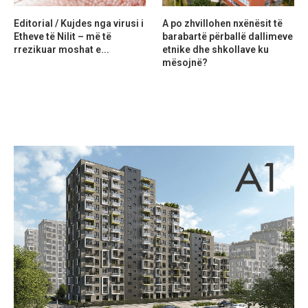
Editorial / Kujdes nga virusi i
A po zhvillohen nxënësit të
Etheve të Nilit – më të
barabartë përballë dallimeve
rrezikuar moshat e...
etnike dhe shkollave ku
mësojnë?