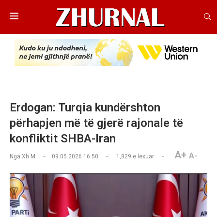
Erdogan: Turqia kundërshton
përhapjen më të gjerë rajonale të
konfliktit SHBA-Iran
A+
A-
Nga
Xh M
09.05.2026 16:50
1,829
e lexuar