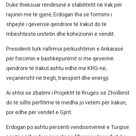
Duke theksuar rëndësinë e stabilitetit në Irak për
rajonin më të gjerë, Erdogan tha se formimi i
shpejtë i qeverisë qendrore të Irakut do të
mbështeste unitetin dhe kohezionin e vendit.
Presidenti turk riafirmoi përkushtimin e Ankarasë
për forcimin e bashkëpunimit si me qeverinë
qendrore të Irakut ashtu edhe me KRG-në,
veçanërisht në tregti, transport dhe energji.
Ai shtoi se zbatimi i Projektit të Rrugës së Zhvillimit
do të sillte përfitime të mëdha jo vetëm për Irakun,
por edhe për vendet e Gjirit.
Erdogan po ashtu përsëriti vendosmërinë e Turqisë