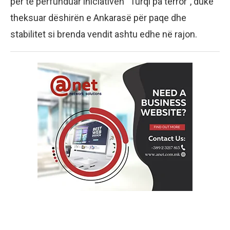
për të përfunduar iniciativën “Turqi pa terror”, duke
theksuar dëshirën e Ankarasë për paqe dhe
stabilitet si brenda vendit ashtu edhe në rajon.