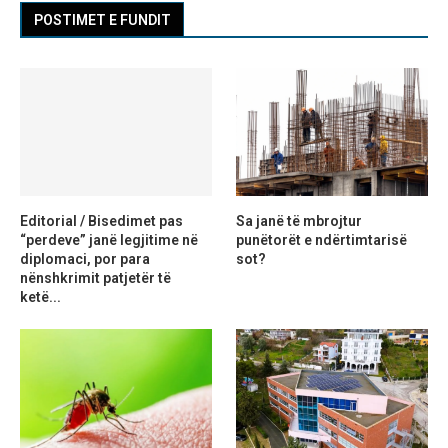
POSTIMET E FUNDIT
Editorial / Bisedimet pas
Sa janë të mbrojtur
“perdeve” janë legjitime në
punëtorët e ndërtimtarisë
diplomaci, por para
sot?
nënshkrimit patjetër të
ketë...