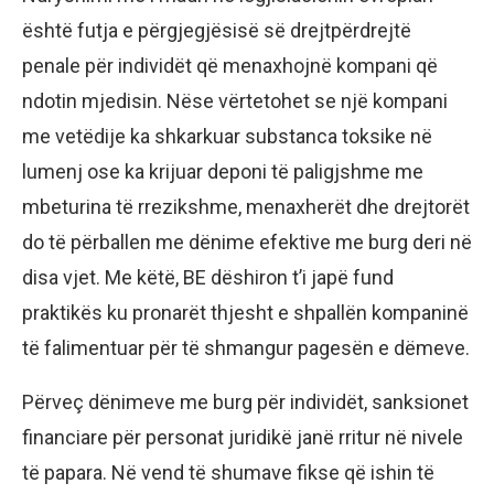
është futja e përgjegjësisë së drejtpërdrejtë
penale për individët që menaxhojnë kompani që
ndotin mjedisin. Nëse vërtetohet se një kompani
me vetëdije ka shkarkuar substanca toksike në
lumenj ose ka krijuar deponi të paligjshme me
mbeturina të rrezikshme, menaxherët dhe drejtorët
do të përballen me dënime efektive me burg deri në
disa vjet. Me këtë, BE dëshiron t’i japë fund
praktikës ku pronarët thjesht e shpallën kompaninë
të falimentuar për të shmangur pagesën e dëmeve.
Përveç dënimeve me burg për individët, sanksionet
financiare për personat juridikë janë rritur në nivele
të papara. Në vend të shumave fikse që ishin të