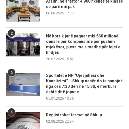
Arsim, në shtator 4.900 nxënës të klasës
së parë më pak
06.08.2026 17:33
2
Në korrik janë paguar mbi 560 milionë
denarë për kompensime për pushim
mjekësor, pjesa më e madhe për lejet e
lindjes
28.07.2026 15:52
3
Sportelet e NP “Ujësjellësi dhe
Kanalizimi” – Shkup nesër do të punojnë
nga ora 7:30 deri në 15:30, e mërkura
është ditë jopune
05.01.2026 10:36
4
Regjistrohet tërmet në Shkup
02.08.2026 22:34