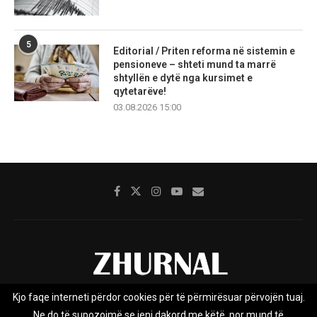
5
Editorial / Priten reforma në sistemin e
pensioneve – shteti mund ta marrë
shtyllën e dytë nga kursimet e
qytetarëve!
03.08.2026 15:00
Kjo faqe interneti përdor cookies për të përmirësuar përvojën tuaj.
Rreth nesh
Impresumi
Marketing
Kontakt
Ne do të supozojmë se jeni dakord me këtë, por mund të