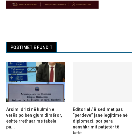
POSTIMET E FUNDIT
Arsim Idrizi në kulmin e
Editorial / Bisedimet pas
verës po bën gjum dimëror,
“perdeve” janë legjitime në
është rrethuar me tabela
diplomaci, por para
pa...
nënshkrimit patjetër të
ketë...