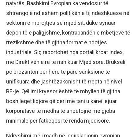
natyrës. Bashkimi Evropian ka vendosur të
shtrëngojë ndjeshëm politikën e tij ndëshkuese në
sektorin e mbrojtjes së mjedisit, duke synuar
deponitë e paligjshme, kontrabandën e mbetjeve të
rrezikshme dhe të gjitha format e ndotjes
industriale. Siç raportohet nga portali kroat Index,
me Direktivën e re të rishikuar Mjedisore, Brukseli
po prezanton për herë të parë sanksione të
unifikuara dhe jashtëzakonisht të rrepta në nivel
BE-je. Qëllimi kryesor është të mbyllen të gjitha
boshllëqet ligjore që deri më tani u kanë lejuar
korporatave të mëdha të shpëtojnë me gjoba
minimale për fatkeqësi të rënda mjedisore.
Ndryshimi më i madh në legjislacionin evropian