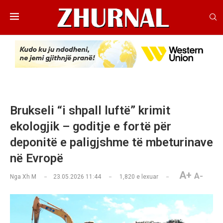
Brukseli “i shpall luftë” krimit
ekologjik – goditje e fortë për
deponitë e paligjshme të mbeturinave
në Evropë
A+
A-
Nga
Xh M
23.05.2026 11:44
1,820
e lexuar