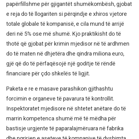
papërfillshme për gjigantët shumëkombësh, gjobat
e reja do të llogariten si përqindje e xhiros vjetore
totale globale të kompanisë, e cila mund të arrijë
deri në 5% ose më shumë. Kjo praktikisht do të
thotë që gjobat për krimin mjedisor në të ardhmen
do të maten në dhjetëra dhe qindra miliona euro,
gjë që do të përfaqësojë një goditje të rëndë
financiare për çdo shkelës të ligjit.
Paketa e re e masave parashikon gjithashtu
forcimin e organeve të pavarura të kontrollit.
Inspektoratet mjedisore në shtetet anëtare do të
marrin kompetenca shumë më të mëdha për
bastisje urgjente të paparalajmëruara në fabrika
dhe ngrirjen e aseteve të kompanive të dyshimta.