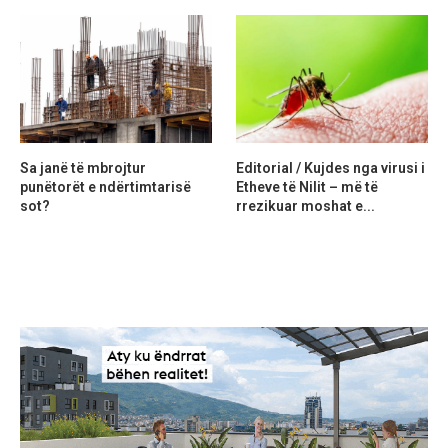
Sa janë të mbrojtur
Editorial / Kujdes nga virusi i
punëtorët e ndërtimtarisë
Etheve të Nilit – më të
sot?
rrezikuar moshat e...