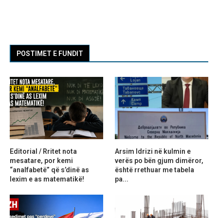
POSTIMET E FUNDIT
Editorial / Rritet nota
Arsim Idrizi në kulmin e
mesatare, por kemi
verës po bën gjum dimëror,
“analfabetë” që s’dinë as
është rrethuar me tabela
lexim e as matematikë!
pa...