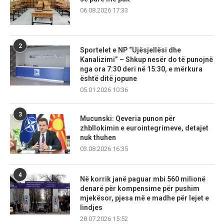
06.08.2026 17:33
2
Sportelet e NP “Ujësjellësi dhe
Kanalizimi” – Shkup nesër do të punojnë
nga ora 7:30 deri në 15:30, e mërkura
është ditë jopune
05.01.2026 10:36
3
Mucunski: Qeveria punon për
zhbllokimin e eurointegrimeve, detajet
nuk thuhen
03.08.2026 16:35
4
Në korrik janë paguar mbi 560 milionë
denarë për kompensime për pushim
mjekësor, pjesa më e madhe për lejet e
lindjes
28.07.2026 15:52