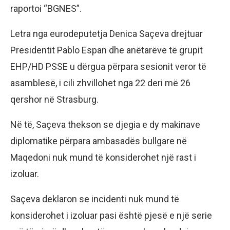
raportoi “BGNES”.
Letra nga eurodeputetja Denica Saçeva drejtuar
Presidentit Pablo Espan dhe anëtarëve të grupit
EHP/HD PSSE u dërgua përpara sesionit veror të
asamblesë, i cili zhvillohet nga 22 deri më 26
qershor në Strasburg.
Në të, Saçeva thekson se djegia e dy makinave
diplomatike përpara ambasadës bullgare në
Maqedoni nuk mund të konsiderohet një rast i
izoluar.
Saçeva deklaron se incidenti nuk mund të
konsiderohet i izoluar pasi është pjesë e një serie