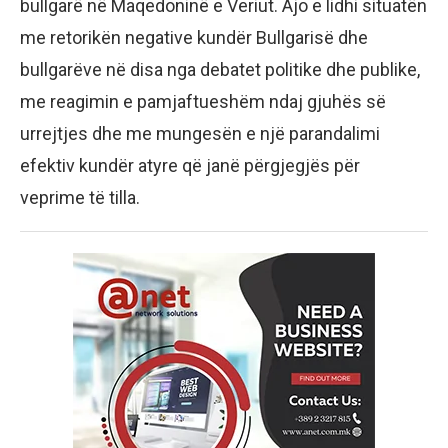
bullgarë në Maqedoninë e Veriut. Ajo e lidhi situatën
me retorikën negative kundër Bullgarisë dhe
bullgarëve në disa nga debatet politike dhe publike,
me reagimin e pamjaftueshëm ndaj gjuhës së
urrejtjes dhe me mungesën e një parandalimi
efektiv kundër atyre që janë përgjegjës për
veprime të tilla.