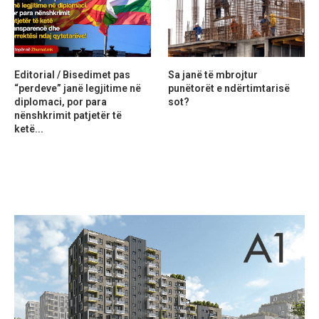
Editorial / Bisedimet pas
Sa janë të mbrojtur
“perdeve” janë legjitime në
punëtorët e ndërtimtarisë
diplomaci, por para
sot?
nënshkrimit patjetër të
ketë...