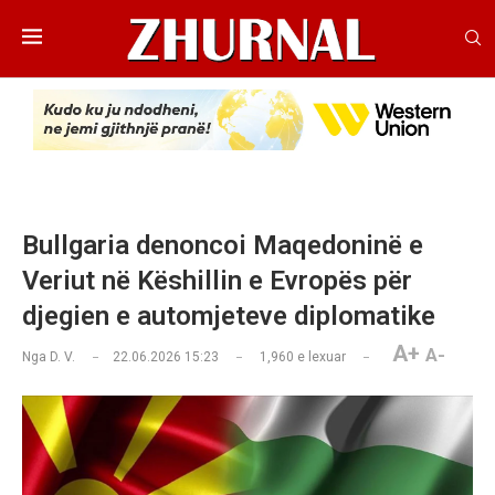
Bullgaria denoncoi Maqedoninë e
Veriut në Këshillin e Evropës për
djegien e automjeteve diplomatike
A+
A-
Nga
D. V.
22.06.2026 15:23
1,960
e lexuar