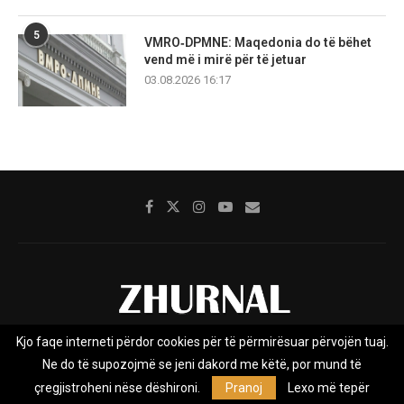
5
VMRO‑DPMNE: Maqedonia do të bëhet
vend më i mirë për të jetuar
03.08.2026 16:17
Kjo faqe interneti përdor cookies për të përmirësuar përvojën tuaj.
Rreth nesh
Impresumi
Marketing
Kontakt
Ne do të supozojmë se jeni dakord me këtë, por mund të
Privacy Policy
çregjistroheni nëse dëshironi.
Pranoj
Lexo më tepër