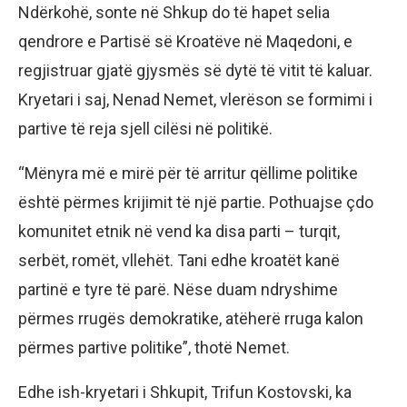
Ndërkohë, sonte në Shkup do të hapet selia
qendrore e Partisë së Kroatëve në Maqedoni, e
regjistruar gjatë gjysmës së dytë të vitit të kaluar.
Kryetari i saj, Nenad Nemet, vlerëson se formimi i
partive të reja sjell cilësi në politikë.
“Mënyra më e mirë për të arritur qëllime politike
është përmes krijimit të një partie. Pothuajse çdo
komunitet etnik në vend ka disa parti – turqit,
serbët, romët, vllehët. Tani edhe kroatët kanë
partinë e tyre të parë. Nëse duam ndryshime
përmes rrugës demokratike, atëherë rruga kalon
përmes partive politike”, thotë Nemet.
Edhe ish-kryetari i Shkupit, Trifun Kostovski, ka