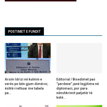
POSTIMET E FUNDIT
Arsim Idrizi në kulmin e
Editorial / Bisedimet pas
verës po bën gjum dimëror,
“perdeve” janë legjitime në
është rrethuar me tabela
diplomaci, por para
pa...
nënshkrimit patjetër të
ketë...