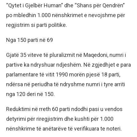
“Qytet i Gjelbër Human” dhe “Shans për Qendrën”
po mbledhin 1.000 nënshkrimet e nevojshme për
regjistrim si parti politike.
Nga 150 parti në 69
Gjatë 35 viteve të pluralizmit në Maqedoni, numri i
partive ka ndryshuar ndjeshëm. Në zgjedhjet e para
parlamentare të vitit 1990 morën pjesë 18 parti,
ndërsa në periudha të ndryshme numri i tyre arriti
nga 120 deri në 150.
Reduktimi në rreth 60 parti ndodhi pasi u vendos
detyrimi për riregjistrim dhe kushti për 1.000
nënshkrime të anëtarëve të verifikuara te noteri.