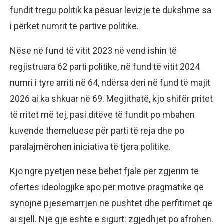
fundit tregu politik ka pësuar lëvizje të dukshme sa
i përket numrit të partive politike.
Nëse në fund të vitit 2023 në vend ishin të
regjistruara 62 parti politike, në fund të vitit 2024
numri i tyre arriti në 64, ndërsa deri në fund të majit
2026 ai ka shkuar në 69. Megjithatë, kjo shifër pritet
të rritet më tej, pasi ditëve të fundit po mbahen
kuvende themeluese për parti të reja dhe po
paralajmërohen iniciativa të tjera politike.
Kjo ngre pyetjen nëse bëhet fjalë për zgjerim të
ofertës ideologjike apo për motive pragmatike që
synojnë pjesëmarrjen në pushtet dhe përfitimet që
ai sjell. Një gjë është e sigurt: zgjedhjet po afrohen.