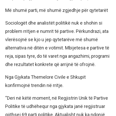
Më shumë parti, më shumë zgjedhje për qytetarët
Sociologët dhe analistët politikë nuk e shohin si
problem rritjen e numrit të partive. Përkundrazi, ata
vlerësojnë se kjo u jep qytetarëve më shumë
alternativa në ditën e votimit. Mbijetesa e partive të
reja, sipas tyre, do të varet nga angazhimi, programi
dhe rezultatet konkrete që arrijnë të ofrojnë.
Nga Gjykata Themelore Civile e Shkupit
konfirmojnë trendin në rritje.
“Deri në këtë moment, në Regjistrin Unik të Partive
Politike të udhëhequr nga gjykata janë regjistruar
gjithsej 69 parti politike. Aktualisht nuk ka ndonjë