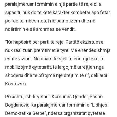
paralajmëruar formimin e një partie të re, e cila
sipas tij nuk do të ketë karakter kombëtar apo fetar,
por do të mbështetet në patriotizëm dhe në
ndërtimin e së ardhmes së vendit.
“Ka hapësirë për parti të reja. Partitë ekzistuese
nuk realizuan premtimet e tyre. Më e rëndësishmja
është vizioni. Ne duam të sjellim energji të re, të
mobilizojmë qytetarët, të largojmë urrejtjen nga
shoqëria dhe të ofrojmë një drejtim të ri”, deklaroi
Kostovski.
Po ashtu, ish-kryetari i Komunës Qendër, Sasho
Bogdanoviq, ka paralajmëruar formimin e “Lidhjes
Demokratike Serbe”, ndërsa organizatat qytetare