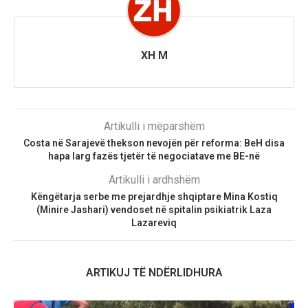
XH M
Artikulli i mëparshëm
Costa në Sarajevë thekson nevojën për reforma: BeH disa
hapa larg fazës tjetër të negociatave me BE-në
Artikulli i ardhshëm
Këngëtarja serbe me prejardhje shqiptare Mina Kostiq
(Minire Jashari) vendoset në spitalin psikiatrik Laza
Lazareviq
ARTIKUJ TË NDËRLIDHURA