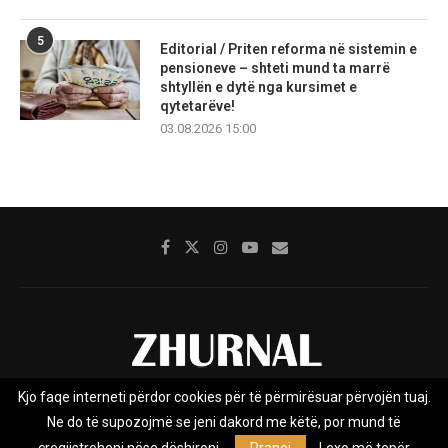
5
Editorial / Priten reforma në sistemin e
pensioneve – shteti mund ta marrë
shtyllën e dytë nga kursimet e
qytetarëve!
03.08.2026 15:00
Kjo faqe interneti përdor cookies për të përmirësuar përvojën tuaj.
Rreth nesh
Impresumi
Marketing
Kontakt
Ne do të supozojmë se jeni dakord me këtë, por mund të
Privacy Policy