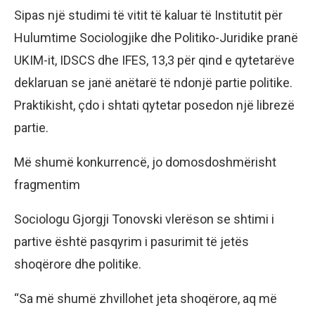
Sipas një studimi të vitit të kaluar të Institutit për
Hulumtime Sociologjike dhe Politiko-Juridike pranë
UKIM-it, IDSCS dhe IFES, 13,3 për qind e qytetarëve
deklaruan se janë anëtarë të ndonjë partie politike.
Praktikisht, çdo i shtati qytetar posedon një librezë
partie.
Më shumë konkurrencë, jo domosdoshmërisht
fragmentim
Sociologu Gjorgji Tonovski vlerëson se shtimi i
partive është pasqyrim i pasurimit të jetës
shoqërore dhe politike.
“Sa më shumë zhvillohet jeta shoqërore, aq më