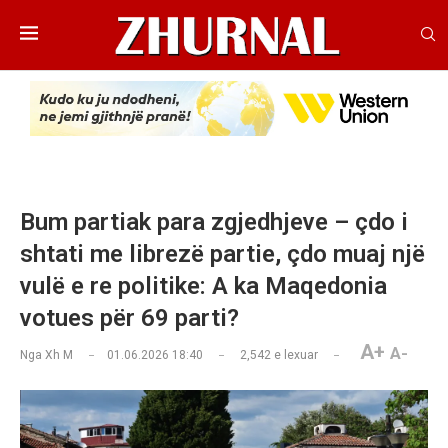
Bum partiak para zgjedhjeve – çdo i
shtati me librezë partie, çdo muaj një
vulë e re politike: A ka Maqedonia
votues për 69 parti?
A+
A-
Nga
Xh M
01.06.2026 18:40
2,542
e lexuar