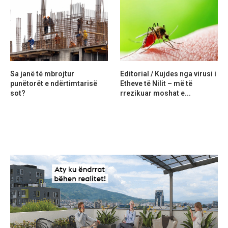
Sa janë të mbrojtur
Editorial / Kujdes nga virusi i
punëtorët e ndërtimtarisë
Etheve të Nilit – më të
sot?
rrezikuar moshat e...