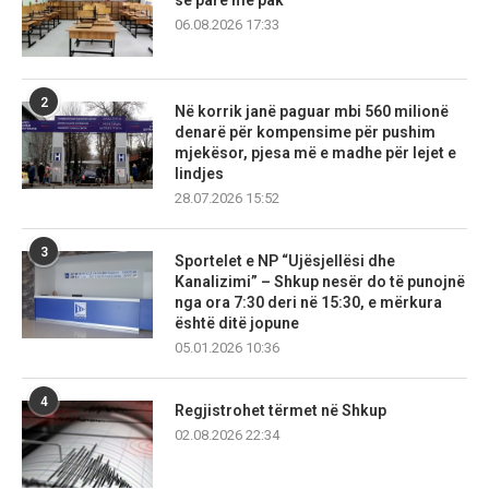
së parë më pak
06.08.2026 17:33
2
Në korrik janë paguar mbi 560 milionë
denarë për kompensime për pushim
mjekësor, pjesa më e madhe për lejet e
lindjes
28.07.2026 15:52
3
Sportelet e NP “Ujësjellësi dhe
Kanalizimi” – Shkup nesër do të punojnë
nga ora 7:30 deri në 15:30, e mërkura
është ditë jopune
05.01.2026 10:36
4
Regjistrohet tërmet në Shkup
02.08.2026 22:34