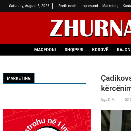
Saturday, August 8, 2026
Rreth nesh
Impresumi
Marketing
Kont
MAQEDONI
SHQIPËRI
KOSOVË
RAJON 
Çadikovsk
MARKETING
kërcënim
Nga
D. V.
02.