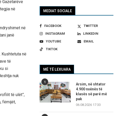
së Gazetarëve
tegjia në
MEDIAT SOCIALE
FACEBOOK
TWITTER
e ndryshimet në
INSTAGRAM
LINKEDIN
tani janë
YOUTUBE
EMAIL
TIKTOK
t. Kushtetuta në
ave të
ku si
MË TË LEXUARA
Heshtja nuk
1
Arsim, në shtator
4.900 nxënës të
klasës së parë më
filit të ulët”,
pak
 fëmijët,
06.08.2026 17:33