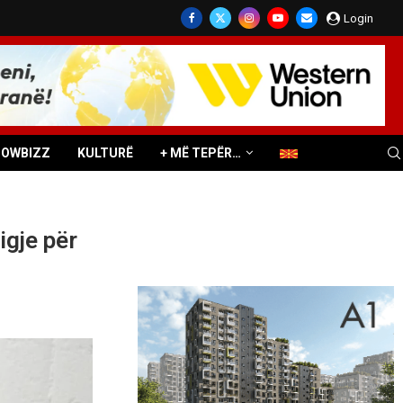
Login
HOWBIZZ
KULTURË
+ MË TEPËR…
igje për