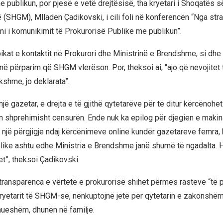
 publikun, por pjesë e vetë drejtësisë, tha kryetari i Shoqatës 
(SHGM), Mlladen Çadikovski, i cili foli në konferencën “Nga stra
mi i komunikimit të Prokurorisë Publike me publikun”.
pikat e kontaktit në Prokurori dhe Ministrinë e Brendshme, si dh
në përparim që SHGM vlerëson. Por, theksoi ai, “ajo që nevojitet 
kshme, jo deklarata”.
jë gazetar, e drejta e të gjithë qytetarëve për të ditur kërcënohe
n shprehimisht censurën. Ende nuk ka epilog për djegien e makin
 një përgjigje ndaj kërcënimeve online kundër gazetareve femra, 
like ashtu edhe Ministria e Brendshme janë shumë të ngadalta. 
et”, theksoi Çadikovski.
 transparenca e vërtetë e prokurorisë shihet përmes rasteve “të pro
kryetarit të SHGM-së, nënkuptojnë jetë për qytetarin e zakonshëm,
nueshëm, dhunën në familje.