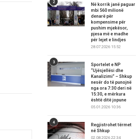
2
Në korrik janë paguar
mbi 560 milionë
denarë për
kompensime për
pushim mjekësor,
pjesa më e madhe
për lejet e lindjes
28.07.2026 15:52
3
Sportelet e NP
“Ujësjellësi dhe
Kanalizimi” – Shkup
nesër do të punojnë
nga ora 7:30 deri në
15:30, e mërkura
është ditë jopune
05.01.2026 10:36
4
Regjistrohet tërmet
në Shkup
02.08.2026 22:34