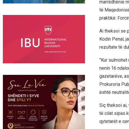
marrëdhënie me
të Maqedonisë 
praktikë: Forci
Ai theksoi se 
Kodin Penal, ja
rezultate të du
“Kur sulmohet n
nenin 16 ndalo
gazetarëve, as
Prokuroria Pub
është neutralit
Siç theksoi ai,
të cilat sipas 
qytetarët e ce