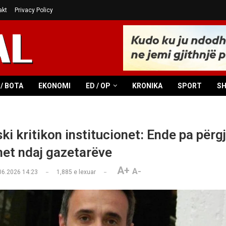
akt
Privacy Policy
/ BOTA
EKONOMI
ED / OP
KRONIKA
SPORT
S
i kritikon institucionet: Ende pa përgj
et ndaj gazetarëve
A+
A-
06.2026 14:23
1,885
e lexuar