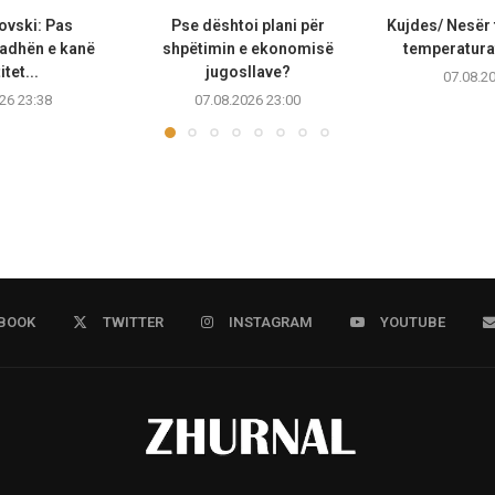
ovski: Pas
Pse dështoi plani për
Kujdes/ Nesër 
adhën e kanë
shpëtimin e ekonomisë
temperaturat
tet...
jugosllave?
07.08.2
26 23:38
07.08.2026 23:00
BOOK
TWITTER
INSTAGRAM
YOUTUBE