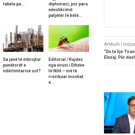
tabela pa...
diplomaci, por para
nënshkrimit
patjetër të ketë...
Artikulli i më
“Do ta lije Tira
Elezaj: Për dash
Sa janë të mbrojtur
Editorial / Kujdes
punëtorët e
nga virusi i Etheve
ndërtimtarisë sot?
të Nilit – më të
rrezikuar moshat
e...