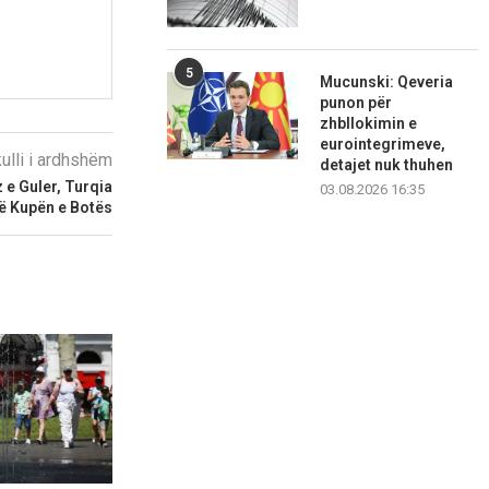
5
Mucunski: Qeveria
punon për
zhbllokimin e
eurointegrimeve,
kulli i ardhshëm
detajet nuk thuhen
 e Guler, Turqia
03.08.2026 16:35
 në Kupën e Botës