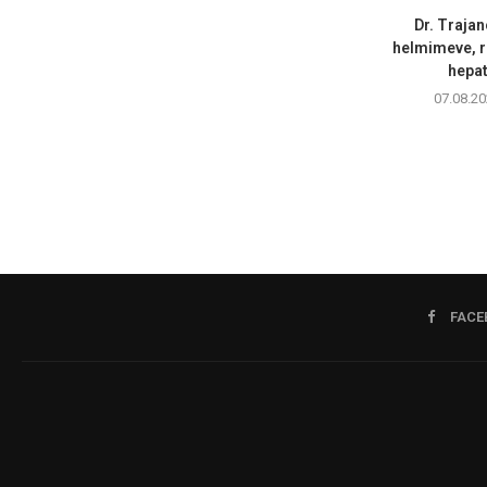
Dr. Trajan
helmimeve, r
hepati
07.08.20
FACE