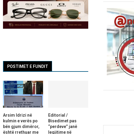
POSTIMET E FUNDIT
Arsim Idrizi në
Editorial /
kulmin e verës po
Bisedimet pas
bën gjum dimëror,
“perdeve” janë
është rrethuar me
legjitime në