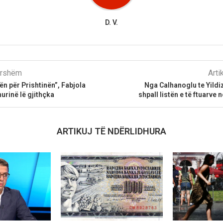
D. V.
parshëm
Arti
nën për Prishtinën”, Fabjola
Nga Calhanoglu te Yildiz
urinë lë gjithçka
shpall listën e të ftuarve
ARTIKUJ TË NDËRLIDHURA