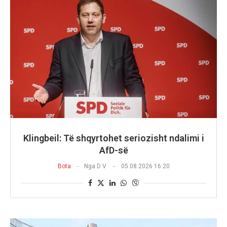
Klingbeil: Të shqyrtohet seriozisht ndalimi i
AfD-së
Bota
Nga
D V
05.08.2026 16:20