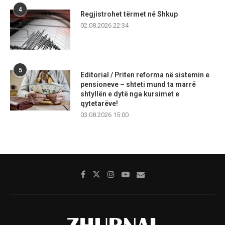
4
Regjistrohet tërmet në Shkup
02.08.2026 22:34
5
Editorial / Priten reforma në sistemin e
pensioneve – shteti mund ta marrë
shtyllën e dytë nga kursimet e
qytetarëve!
03.08.2026 15:00