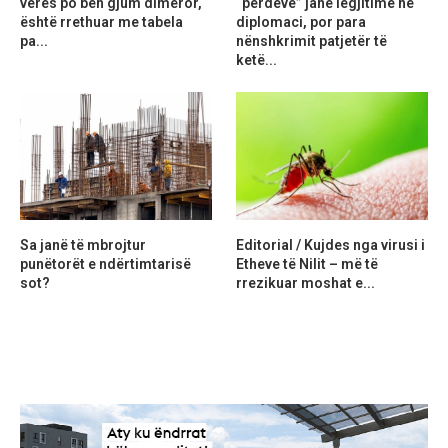
verës po bën gjum dimëror,
“perdeve” janë legjitime në
është rrethuar me tabela
diplomaci, por para
pa...
nënshkrimit patjetër të
ketë...
Sa janë të mbrojtur
Editorial / Kujdes nga virusi i
punëtorët e ndërtimtarisë
Etheve të Nilit – më të
sot?
rrezikuar moshat e...