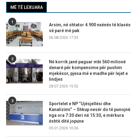
MË TË LEXUARA
1
Arsim, në shtator 4.900 nxënës të klasës
së parë më pak
06.08.2026 17:33
2
Në korrik janë paguar mbi 560 milionë
denarë për kompensime për pushim
mjekësor, pjesa më e madhe për lejet e
lindjes
28.07.2026 15:52
3
Sportelet e NP “Ujësjellësi dhe
Kanalizimi” – Shkup nesër do të punojnë
nga ora 7:30 deri në 15:30, e mërkura
është ditë jopune
05.01.2026 10:36