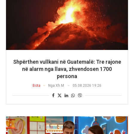
Shpërthen vullkani në Guatemalë: Tre rajone
në alarm nga llava, zhvendosen 1700
persona
Bota
Nga
Xh M
05.08.2026 19:26