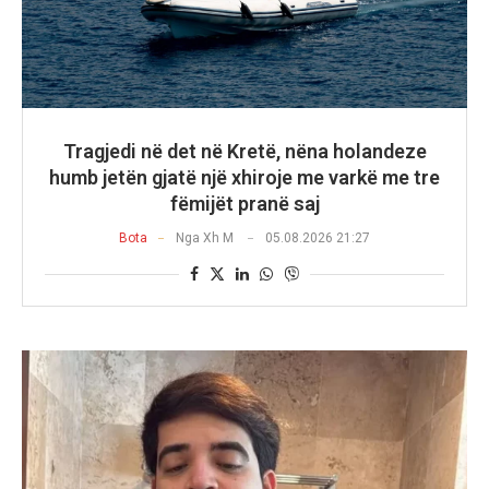
Tragjedi në det në Kretë, nëna holandeze
humb jetën gjatë një xhiroje me varkë me tre
fëmijët pranë saj
Bota
Nga
Xh M
05.08.2026 21:27