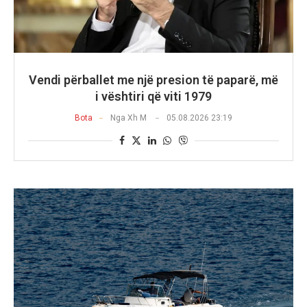
Vendi përballet me një presion të paparë, më
i vështiri që viti 1979
Bota
Nga
Xh M
05.08.2026 23:19