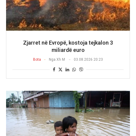
Zjarret në Evropë, kostoja tejkalon 3
miliardë euro
Bota
Nga
Xh M
03.08.2026 20:23