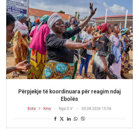
Përpjekje të koordinuara për reagim ndaj
Ebolës
Bota
Kina
Nga
D V
03.08.2026 15:56