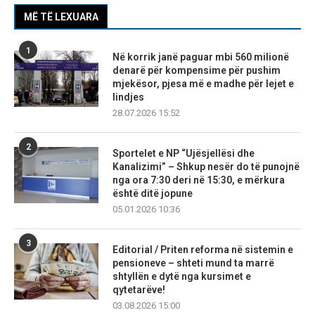
MË TË LEXUARA
1
Në korrik janë paguar mbi 560 milionë
denarë për kompensime për pushim
mjekësor, pjesa më e madhe për lejet e
lindjes
28.07.2026 15:52
2
Sportelet e NP “Ujësjellësi dhe
Kanalizimi” – Shkup nesër do të punojnë
nga ora 7:30 deri në 15:30, e mërkura
është ditë jopune
05.01.2026 10:36
3
Editorial / Priten reforma në sistemin e
pensioneve – shteti mund ta marrë
shtyllën e dytë nga kursimet e
qytetarëve!
03.08.2026 15:00