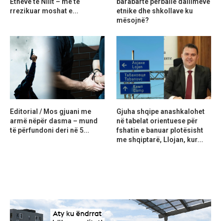
Etheve të Nilit – më të
barabartë përballë dallimeve
rrezikuar moshat e...
etnike dhe shkollave ku
mësojnë?
Editorial / Mos gjuani me
Gjuha shqipe anashkalohet
armë nëpër dasma – mund
në tabelat orientuese për
të përfundoni deri në 5...
fshatin e banuar plotësisht
me shqiptarë, Llojan, kur...