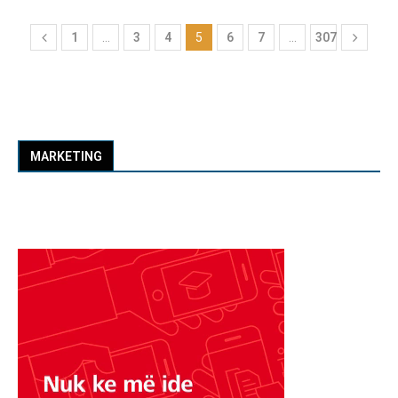
1
…
3
4
5
6
7
…
307
MARKETING