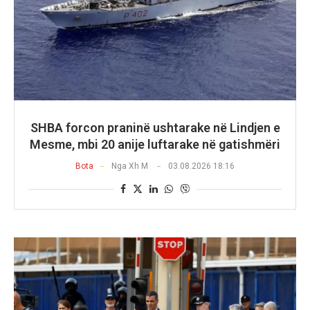
SHBA forcon praninë ushtarake në Lindjen e
Mesme, mbi 20 anije luftarake në gatishmëri
Bota
Nga
Xh M
03.08.2026 18:16