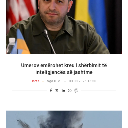
Umerov emërohet kreu i shërbimit të
inteligjencës së jashtme
Bota
Nga
D. V.
03.08.2026 16:50