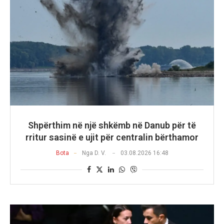
Shpërthim në një shkëmb në Danub për të
rritur sasinë e ujit për centralin bërthamor
Bota
Nga
D. V.
03.08.2026 16:48