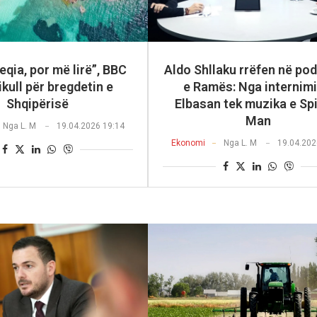
eqia, por më lirë”, BBC
Aldo Shllaku rrëfen në po
ikull për bregdetin e
e Ramës: Nga internimi
Shqipërisë
Elbasan tek muzika e Sp
Man
Nga
L. M
19.04.2026 19:14
Ekonomi
Nga
L. M
19.04.202