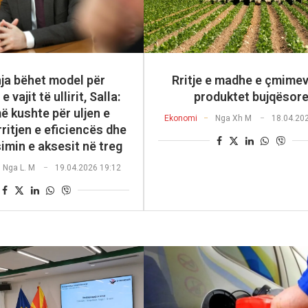
ja bëhet model për
Rritje e madhe e çmimev
e vajit të ullirit, Salla:
produktet bujqësor
më kushte për uljen e
Ekonomi
Nga
Xh M
18.04.20
rritjen e eficiencës dhe
imin e aksesit në treg
Nga
L. M
19.04.2026 19:12