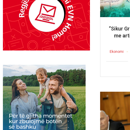
“Sikur Gr
me art
Ekonomi