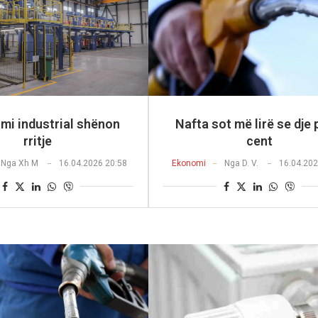
imi industrial shënon
Nafta sot më lirë se dje 
rritje
cent
Nga
Xh M
16.04.2026 20:58
Ekonomi
Nga
D. V.
16.04.202