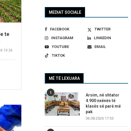
MEDIAT SOCIALE
FACEBOOK
TWITTER
e te
INSTAGRAM
LINKEDIN
e
YOUTUBE
EMAIL
26 10:26
TIKTOK
MË TË LEXUARA
1
Arsim, në shtator
4.900 nxënës të
klasës së parë më
pak
06.08.2026 17:33