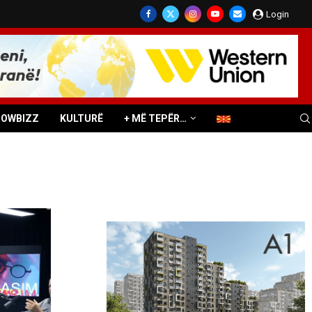
Login
HOWBIZZ
KULTURË
+ MË TEPËR…