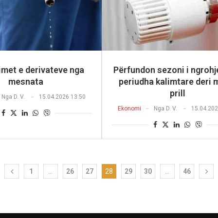
imet e derivateve nga
Përfundon sezoni i ngrohje
mesnata
periudha kalimtare deri 
prill
Nga
D. V.
15.04.2026 13:50
Ekonomi
Nga
D. V.
15.04.202
1
…
26
27
28
29
30
…
46