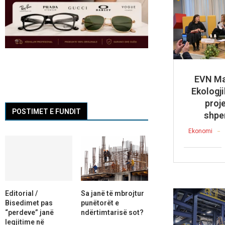
EVN Ma
Ekologj
proj
POSTIMET E FUNDIT
shpe
Ekonomi
Editorial /
Sa janë të mbrojtur
Bisedimet pas
punëtorët e
“perdeve” janë
ndërtimtarisë sot?
legjitime në