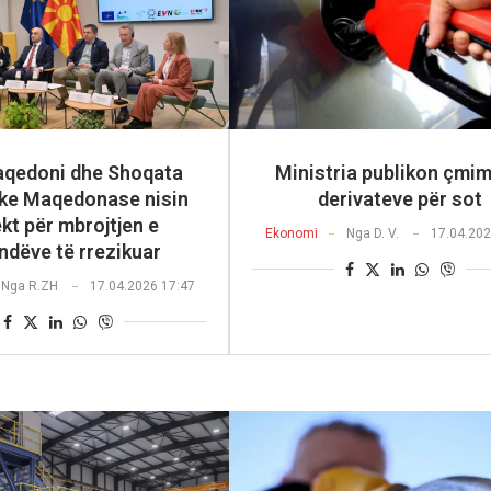
qedoni dhe Shoqata
Ministria publikon çmim
ike Maqedonase nisin
derivateve për sot
ekt për mbrojtjen e
Ekonomi
Nga
D. V.
17.04.202
ndëve të rrezikuar
Nga
R.ZH
17.04.2026 17:47