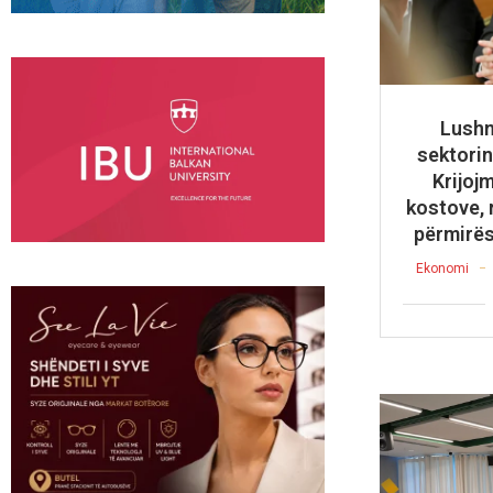
Lushn
sektorin 
Krijoj
kostove, 
përmirës
Ekonomi