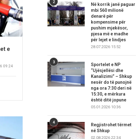
2
Në korrik janë paguar
mbi 560 milionë
denarë për
kompensime për
pushim mjekësor,
pjesa më e madhe
për lejet e lindjes
28.07.2026 15:52
et e
3
Sportelet e NP
6 09:24
“Ujësjellësi dhe
Kanalizimi” – Shkup
nesër do të punojnë
nga ora 7:30 deri në
15:30, e mërkura
është ditë jopune
05.01.2026 10:36
4
Regjistrohet tërmet
në Shkup
02.08.2026 22:34