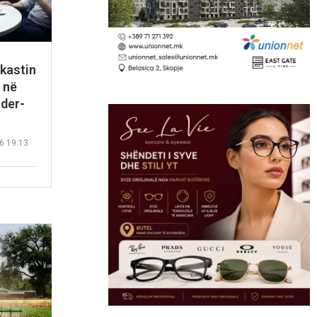
dkastin
 në
ider-
6 19:13