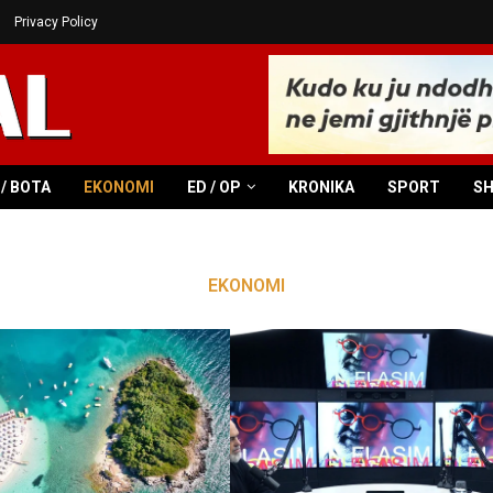
Privacy Policy
/ BOTA
EKONOMI
ED / OP
KRONIKA
SPORT
S
EKONOMI