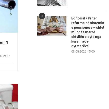
5
Editorial / Priten
reforma në sistemin
e pensioneve – shteti
mund ta marrë
shtyllën e dytë nga
kursimet e
për 1
qytetarëve!
03.08.2026 15:00
6 09:27