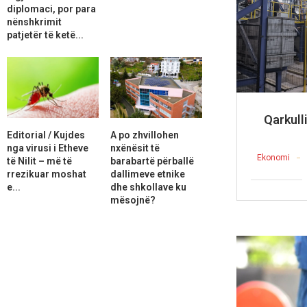
diplomaci, por para
nënshkrimit
patjetër të ketë...
Qarkull
Editorial / Kujdes
A po zhvillohen
nga virusi i Etheve
nxënësit të
Ekonomi
të Nilit – më të
barabartë përballë
rrezikuar moshat
dallimeve etnike
e...
dhe shkollave ku
mësojnë?