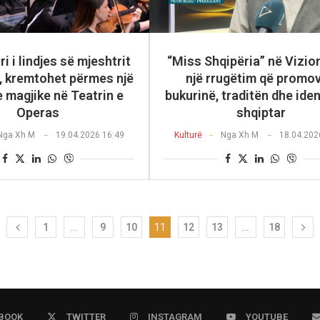
i i lindjes së mjeshtrit
“Miss Shqipëria” në Vizion
a, kremtohet përmes një
një rrugëtim që promo
 magjike në Teatrin e
bukurinë, traditën dhe iden
Operas
shqiptar
Nga
Xh M
19.04.2026 16:49
Kulturë
Nga
Xh M
18.04.202
1
…
9
10
11
12
13
…
18
BOOK
TWITTER
INSTAGRAM
YOUTUBE