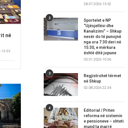
28.07.2026 15:52
2
Sportelet e NP
“Ujësjellësi dhe
Kanalizimi” – Shkup
it në
nesër do të punojnë
nga ora 7:30 deri në
15:30, e mërkura
6 15:03
është ditë jopune
05.01.2026 10:36
3
Regjistrohet tërmet
në Shkup
02.08.2026 22:34
4
Editorial / Priten
reforma në sistemin
e pensioneve – shteti
mund ta marrë