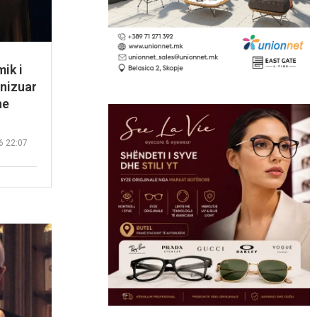
ik i
anizuar
he
6 22:07