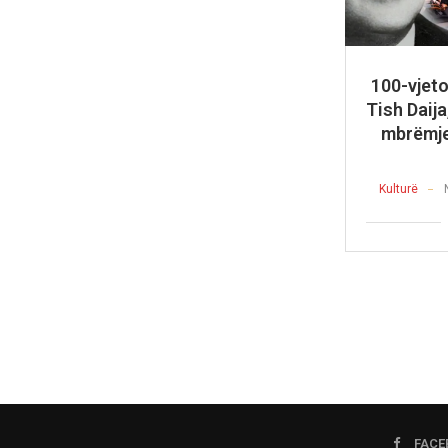
100-vjetor
Tish Daij
mbrëmje
Kulturë
FACE