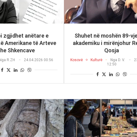
i zgjidhet anëtare e
Shuhet në moshën 89-vj
ë Amerikane të Arteve
akademiku i mirënjohur 
dhe Shkencave
Qosja
Nga
R.ZH
24.04.2026 00:56
Kosovë
Kulturë
Nga
D. V.
2
12:50