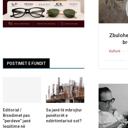
Zbulohet
br
Kulturë
POSTIMET E FUNDIT
Editorial /
Sa janë të mbrojtur
Bisedimet pas
punëtorët e
“perdeve” janë
ndërtimtarisë sot?
legjitime në