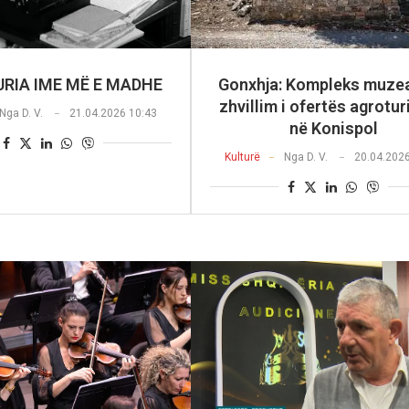
RIA IME MË E MADHE
Gonxhja: Kompleks muzea
zhvillim i ofertës agrotur
Nga
D. V.
21.04.2026 10:43
në Konispol
Kulturë
Nga
D. V.
20.04.202