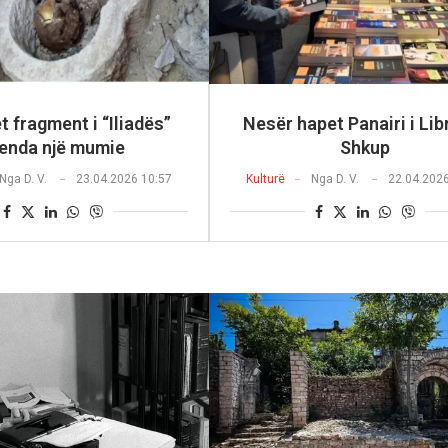
 fragment i “Iliadës”
Nesër hapet Panairi i Libr
enda një mumie
Shkup
Nga
D. V.
23.04.2026 10:57
Kulturë
Nga
D. V.
22.04.202