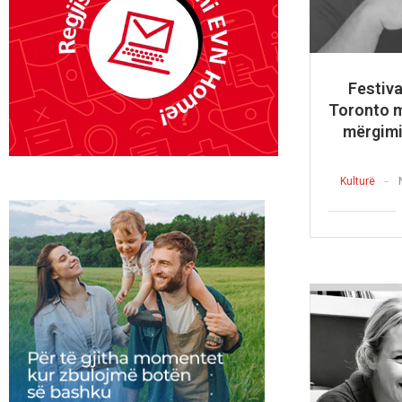
Festiva
Toronto m
mërgimit
Kulturë