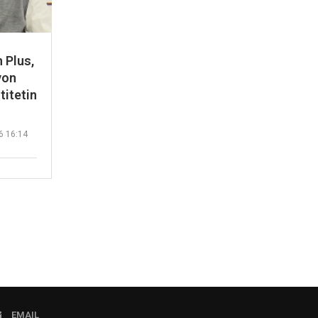
 Plus,
von
titetin
6 16:14
EMAIL