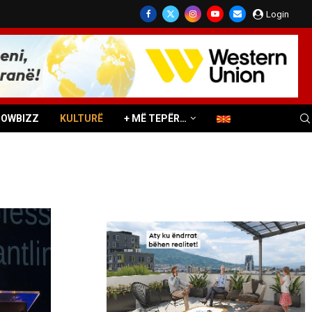
Login
HOWBIZZ
KULTURË
+ MË TEPËR…