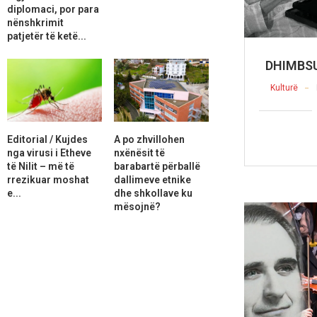
diplomaci, por para
nënshkrimit
patjetër të ketë...
DHIMBSU
Kulturë
Editorial / Kujdes
A po zhvillohen
nga virusi i Etheve
nxënësit të
të Nilit – më të
barabartë përballë
rrezikuar moshat
dallimeve etnike
e...
dhe shkollave ku
mësojnë?