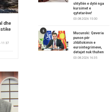
shtyllën e dytë nga
kursimet e
qytetarëve!
03.08.2026 15:00
l dhe
istike
5
Mucunski: Qeveria
punon për
zhbllokimin e
6 11:37
eurointegrimeve,
detajet nuk thuhen
03.08.2026 16:35