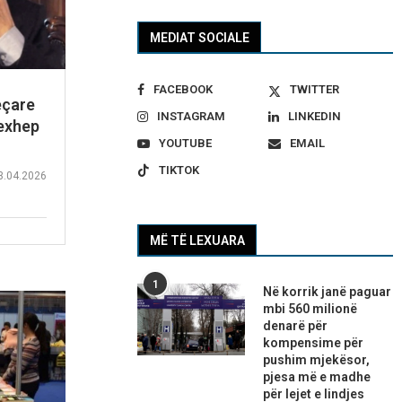
MEDIAT SOCIALE
FACEBOOK
TWITTER
eçare
INSTAGRAM
LINKEDIN
Rexhep
YOUTUBE
EMAIL
TIKTOK
3.04.2026
MË TË LEXUARA
1
Në korrik janë paguar
mbi 560 milionë
denarë për
kompensime për
pushim mjekësor,
pjesa më e madhe
për lejet e lindjes