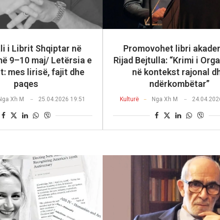
li i Librit Shqiptar në
Promovohet libri akadem
ë 9–10 maj/ Letërsia e
Rijad Bejtulla: “Krimi i Org
: mes lirisë, fajit dhe
në kontekst rajonal d
paqes
ndërkombëtar”
Nga
Xh M
25.04.2026 19:51
Kulturë
Nga
Xh M
24.04.202