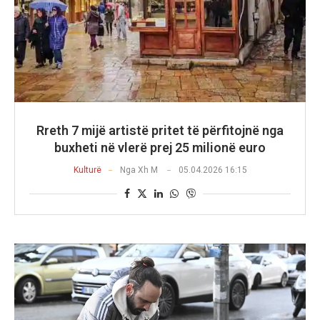
Rreth 7 mijë artistë pritet të përfitojnë nga
buxheti në vlerë prej 25 milionë euro
Kulturë
Nga
Xh M
05.04.2026 16:15