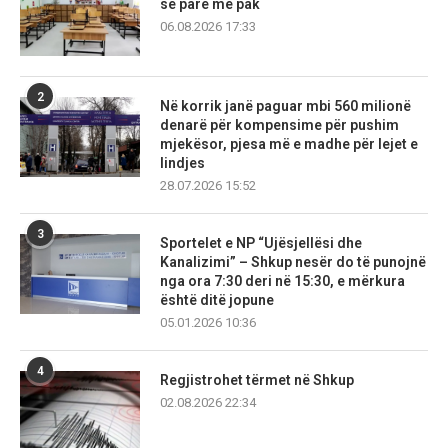
së parë më pak
06.08.2026 17:33
2
Në korrik janë paguar mbi 560 milionë
denarë për kompensime për pushim
mjekësor, pjesa më e madhe për lejet e
lindjes
28.07.2026 15:52
3
Sportelet e NP “Ujësjellësi dhe
Kanalizimi” – Shkup nesër do të punojnë
nga ora 7:30 deri në 15:30, e mërkura
është ditë jopune
05.01.2026 10:36
4
Regjistrohet tërmet në Shkup
02.08.2026 22:34