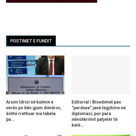
POSTIMET E FUNDIT
Arsim Idrizi në kulmin e
Editorial / Bisedimet pas
verës po bën gjum dimëror,
“perdeve” janë legjitime në
është rrethuar me tabela
diplomaci, por para
pa...
nënshkrimit patjetër të
ketë...