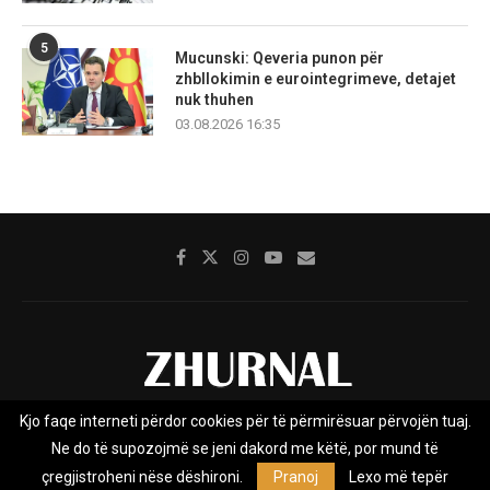
5
Mucunski: Qeveria punon për
zhbllokimin e eurointegrimeve, detajet
nuk thuhen
03.08.2026 16:35
Kjo faqe interneti përdor cookies për të përmirësuar përvojën tuaj.
Rreth nesh
Impresumi
Marketing
Kontakt
Ne do të supozojmë se jeni dakord me këtë, por mund të
Privacy Policy
çregjistroheni nëse dëshironi.
Pranoj
Lexo më tepër