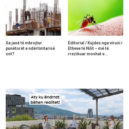
Sa janë të mbrojtur
Editorial / Kujdes nga virusi i
punëtorët e ndërtimtarisë
Etheve të Nilit – më të
sot?
rrezikuar moshat e...