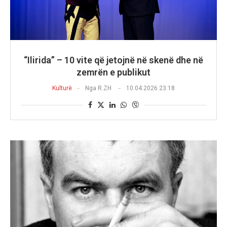
“Ilirida” – 10 vite që jetojnë në skenë dhe në
zemrën e publikut
Kulturë
Nga
R.ZH
10.04.2026 23:18