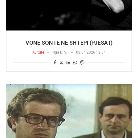
VONË SONTE NË SHTËPI (PJESA I)
Kulturë
Nga
D. V.
08.04.2026 12:04