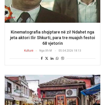
Kinematografia shqiptare në zi! Ndahet nga
jeta aktori Ilir Shkurti, para tre muajsh festoi
68 vjetorin
Kulturë
Nga
Xh M
05.04.2026 18:13