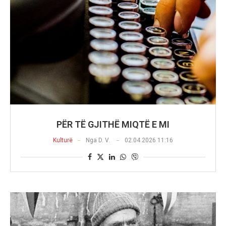
PËR TË GJITHË MIQTË E MI
Kulturë
Nga
D. V.
02.04.2026 11:16