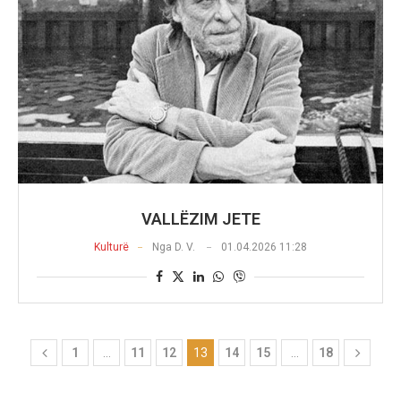
VALLËZIM JETE
Kulturë
Nga
D. V.
01.04.2026 11:28
1
…
11
12
13
14
15
…
18