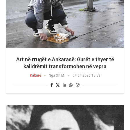
Art në rrugët e Ankarasë: Gurët e thyer të
kalldrëmit transformohen në vepra
Kulturë
Nga
Xh M
04.04.2026 15:58