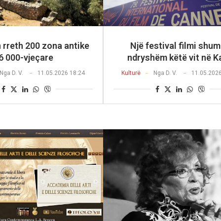
 rreth 200 zona antike
Një festival filmi shum
6 000-vjeçare
ndryshëm këtë vit në K
Nga
D. V.
11.05.2026 18:24
Kulturë
Nga
D. V.
11.05.202