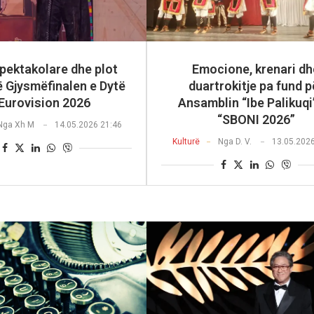
pektakolare dhe plot
Emocione, krenari dh
 Gjysmëfinalen e Dytë
duartrokitje pa fund p
 Eurovision 2026
Ansamblin “Ibe Palikuqi
“SBONI 2026”
Nga
Xh M
14.05.2026 21:46
Kulturë
Nga
D. V.
13.05.202