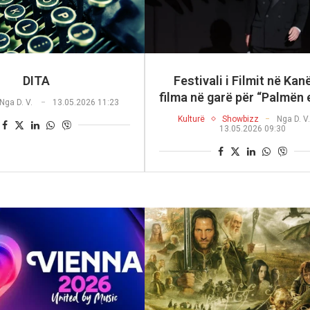
DITA
Festivali i Filmit në Kan
filma në garë për “Palmën 
Nga
D. V.
13.05.2026 11:23
Kulturë
Showbizz
Nga
D. V.
13.05.2026 09:30