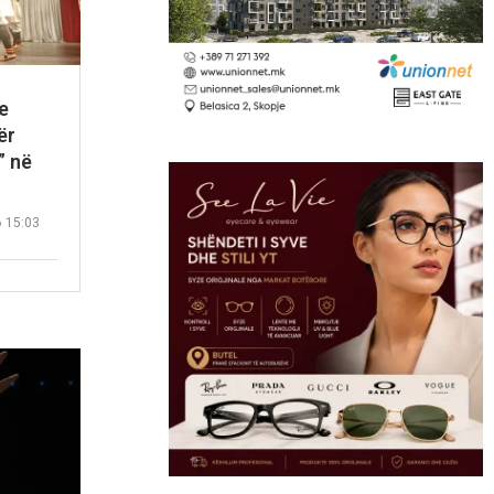
e
ër
” në
6 15:03