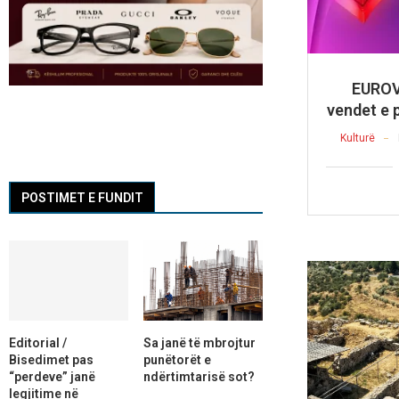
EUROVI
vendet e 
Kulturë
POSTIMET E FUNDIT
Editorial /
Sa janë të mbrojtur
Bisedimet pas
punëtorët e
“perdeve” janë
ndërtimtarisë sot?
legjitime në