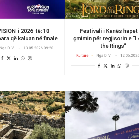
SION-i 2026-të: 10
Festivali i Kanës hapet
para që kaluan në finale
çmimin për regjisorin e “L
the Rings”
Nga
D. V.
13.05.2026 09:20
Kulturë
Nga
D. V.
12.05.202