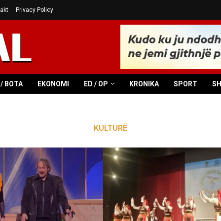
akt
Privacy Policy
/ BOTA
EKONOMI
ED / OP
KRONIKA
SPORT
S
KULTURË