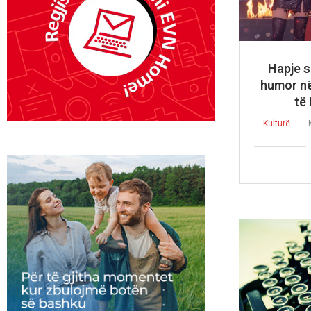
Hapje s
humor në
të
Kulturë