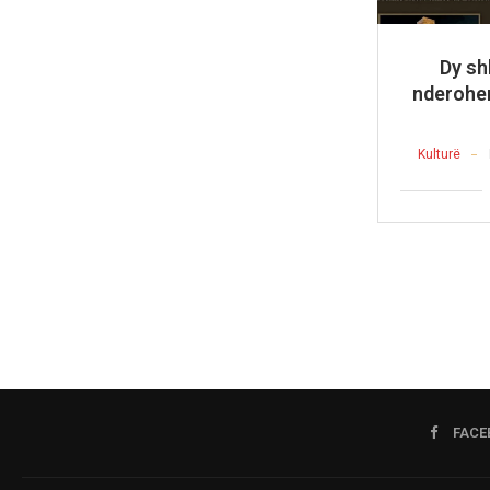
Dy sh
nderohen
Kulturë
FACE