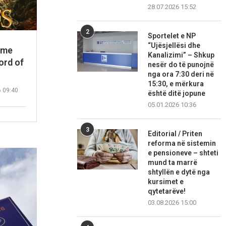
28.07.2026 15:52
2
Sportelet e NP
“Ujësjellësi dhe
 me
Kanalizimi” – Shkup
ord of
nesër do të punojnë
nga ora 7:30 deri në
15:30, e mërkura
6 09:40
është ditë jopune
05.01.2026 10:36
3
Editorial / Priten
reforma në sistemin
e pensioneve – shteti
mund ta marrë
shtyllën e dytë nga
kursimet e
qytetarëve!
03.08.2026 15:00