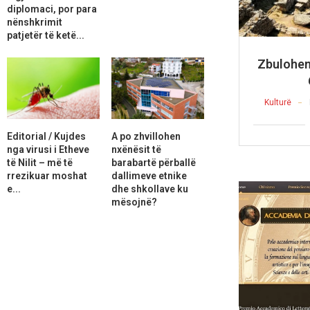
diplomaci, por para
nënshkrimit
patjetër të ketë...
Zbulohen
Kulturë
Editorial / Kujdes
A po zhvillohen
nga virusi i Etheve
nxënësit të
të Nilit – më të
barabartë përballë
rrezikuar moshat
dallimeve etnike
e...
dhe shkollave ku
mësojnë?