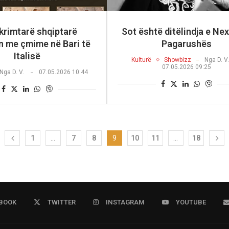
krimtarë shqiptarë
Sot është ditëlindja e Ne
 me çmime në Bari të
Pagarushës
Italisë
Kulturë
Showbizz
Nga
D. V.
07.05.2026 09:25
Nga
D. V.
07.05.2026 10:44
1
…
7
8
9
10
11
…
18
BOOK
TWITTER
INSTAGRAM
YOUTUBE