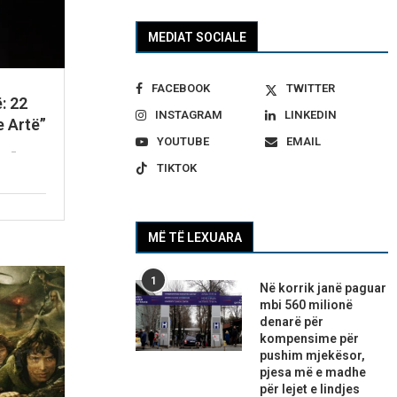
MEDIAT SOCIALE
FACEBOOK
TWITTER
ë: 22
INSTAGRAM
LINKEDIN
e Artë”
YOUTUBE
EMAIL
TIKTOK
MË TË LEXUARA
1
Në korrik janë paguar
mbi 560 milionë
denarë për
kompensime për
pushim mjekësor,
pjesa më e madhe
për lejet e lindjes