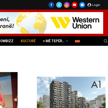
Login
HOWBIZZ
KULTURË
+ MË TEPËR…