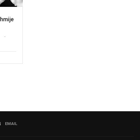
xhmije
EMAIL