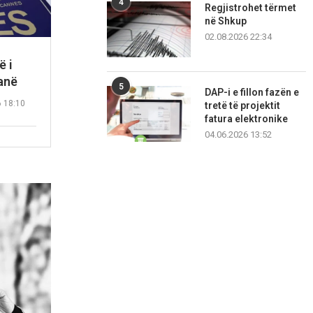
4
Regjistrohet tërmet
në Shkup
02.08.2026 22:34
ë i
anë
5
DAP-i e fillon fazën e
6 18:10
tretë të projektit
fatura elektronike
04.06.2026 13:52