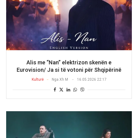
Alis me “Nan” elektrizon skenën e
Eurovision/ Ja si të votoni për Shqipërinë
Kulturë
Nga
Xh M
16.05.2026 22:17