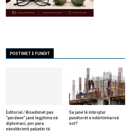
POSTIMET E FUNDIT
Editorial / Bisedimet pas
Sa janë të mbrojtur
“perdeve” janë legjitime në
punëtorët e ndërtimtarisë
diplomaci, por para
sot?
nënshkrimit patjetër të