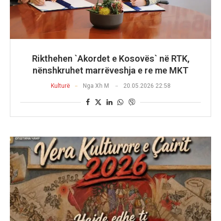
Rikthehen `Akordet e Kosovës` në RTK,
nënshkruhet marrëveshja e re me MKT
Kulturë
Nga
Xh M
20.05.2026 22:58