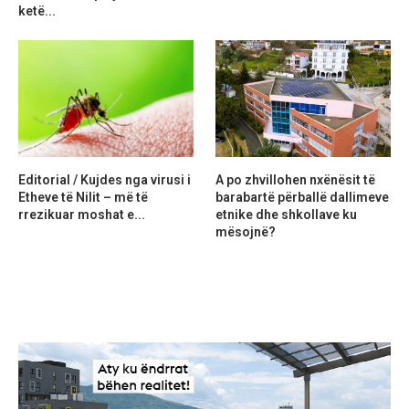
ketë...
Editorial / Kujdes nga virusi i
A po zhvillohen nxënësit të
Etheve të Nilit – më të
barabartë përballë dallimeve
rrezikuar moshat e...
etnike dhe shkollave ku
mësojnë?