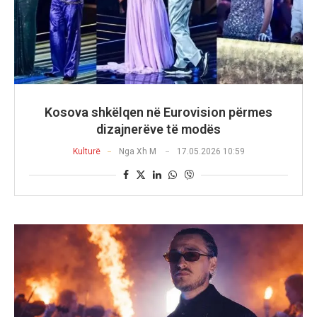
Kosova shkëlqen në Eurovision përmes
dizajnerëve të modës
Kulturë
Nga
Xh M
17.05.2026 10:59