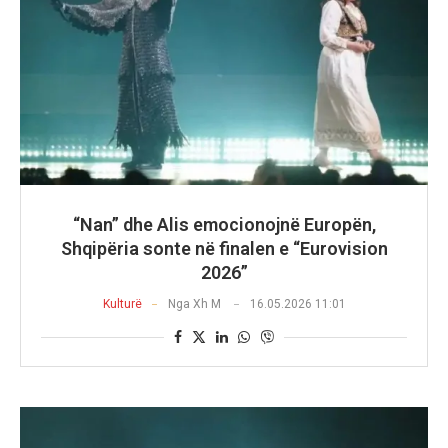
“Nan” dhe Alis emocionojnë Europën,
Shqipëria sonte në finalen e “Eurovision
2026”
Kulturë
Nga
Xh M
16.05.2026 11:01