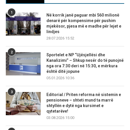
1
Në korrik janë paguar mbi 560 milionë
denarë për kompensime për pushim
mjekësor, pjesa më e madhe për lejet e
lindjes
28.07.2026 15:52
2
Sportelet e NP “Ujësjellësi dhe
Kanalizimi” – Shkup nesër do të punojnë
nga ora 7:30 deri në 15:30, e mërkura
është ditë jopune
05.01.2026 10:36
3
Editorial / Priten reforma në sistemin e
pensioneve – shteti mund ta marrë
shtyllën e dytë nga kursimet e
qytetarëve!
03.08.2026 15:00