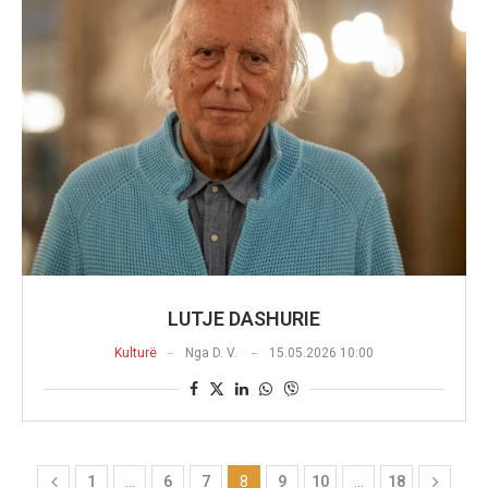
LUTJE DASHURIE
Kulturë
Nga
D. V.
15.05.2026 10:00
1
…
6
7
8
9
10
…
18