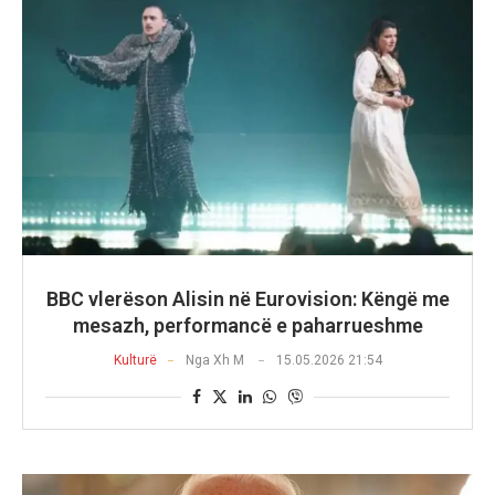
​BBC vlerëson Alisin në Eurovision: Këngë me
mesazh, performancë e paharrueshme
Kulturë
Nga
Xh M
15.05.2026 21:54