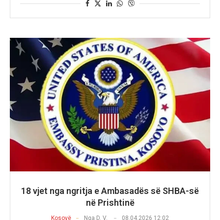
18 vjet nga ngritja e Ambasadës së SHBA-së
në Prishtinë
Kosovë
Nga
D. V.
08.04.2026 12:02