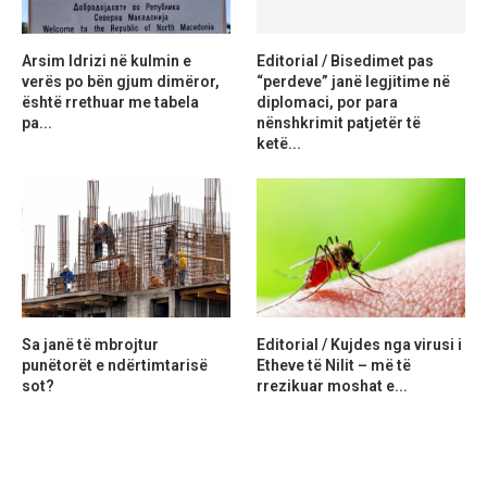
Arsim Idrizi në kulmin e
Editorial / Bisedimet pas
verës po bën gjum dimëror,
“perdeve” janë legjitime në
është rrethuar me tabela
diplomaci, por para
pa...
nënshkrimit patjetër të
ketë...
Sa janë të mbrojtur
Editorial / Kujdes nga virusi i
punëtorët e ndërtimtarisë
Etheve të Nilit – më të
sot?
rrezikuar moshat e...