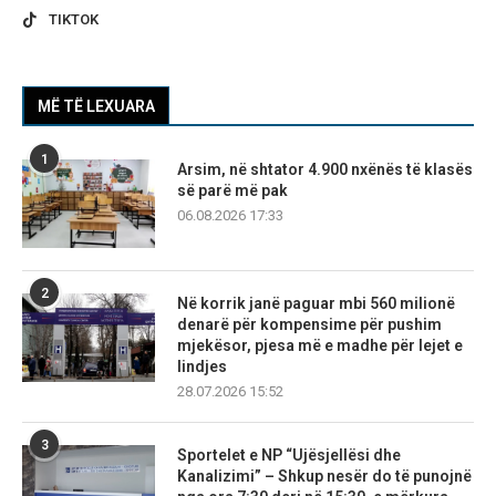
TIKTOK
MË TË LEXUARA
1
Arsim, në shtator 4.900 nxënës të klasës
së parë më pak
06.08.2026 17:33
2
Në korrik janë paguar mbi 560 milionë
denarë për kompensime për pushim
mjekësor, pjesa më e madhe për lejet e
lindjes
28.07.2026 15:52
3
Sportelet e NP “Ujësjellësi dhe
Kanalizimi” – Shkup nesër do të punojnë