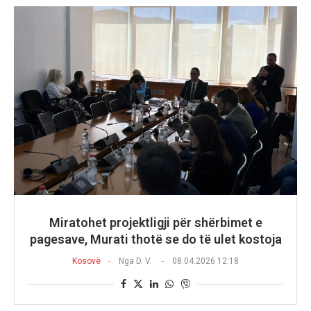
Miratohet projektligji për shërbimet e
pagesave, Murati thotë se do të ulet kostoja
Kosovë
Nga
D. V.
08.04.2026 12:18