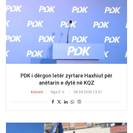
PDK i dërgon letër zyrtare Haxhiut për
anëtarin e dytë në KQZ
Kosovë
Nga
D. V.
08.04.2026 13:51