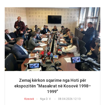
Zemaj kërkon sqarime nga Hoti për
ekspozitën “Masakrat në Kosovë 1998–
1999”
Kosovë
Nga
D. V.
08.04.2026 12:13