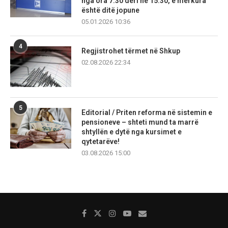
nga ora 7:30 deri në 15:30, e mërkura
është ditë jopune
05.01.2026 10:36
4
Regjistrohet tërmet në Shkup
02.08.2026 22:34
5
Editorial / Priten reforma në sistemin e
pensioneve – shteti mund ta marrë
shtyllën e dytë nga kursimet e
qytetarëve!
03.08.2026 15:00