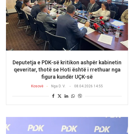
Deputetja e PDK-së kritikon ashpër kabinetin
qeveritar, thotë se Hoti është i rrethuar nga
figura kundër UÇK-së
Kosovë
Nga
D. V.
08.04.2026 14:55