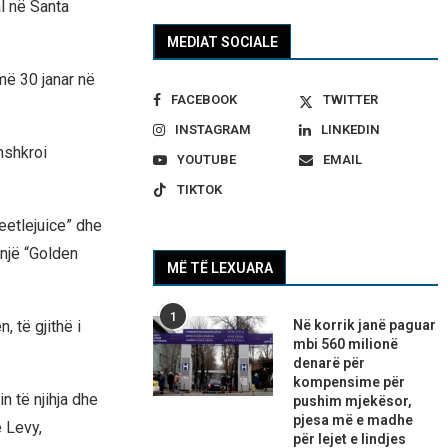
l në Santa
MEDIAT SOCIALE
më 30 janar në
FACEBOOK
TWITTER
INSTAGRAM
LINKEDIN
nshkroi
YOUTUBE
EMAIL
TIKTOK
eetlejuice” dhe
 një “Golden
MË TË LEXUARA
1
Në korrik janë paguar
 të gjithë i
mbi 560 milionë
denarë për
kompensime për
n të njihja dhe
pushim mjekësor,
pjesa më e madhe
 Levy,
për lejet e lindjes