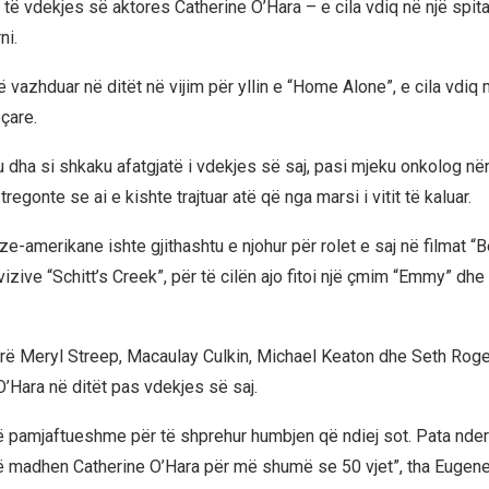
ë vdekjes së aktores Catherine O’Hara – e cila vdiq në një spita
ni.
vazhduar në ditët në vijim për yllin e “Home Alone”, e cila vdiq 
çare.
u dha si shkaku afatgjatë i vdekjes së saj, pasi mjeku onkolog në
tregonte se ai e kishte trajtuar atë që nga marsi i vitit të kaluar.
e-amerikane ishte gjithashtu e njohur për rolet e saj në filmat “B
zive “Schitt’s Creek”, për të cilën ajo fitoi një çmim “Emmy” dhe
irë Meryl Streep, Macaulay Culkin, Michael Keaton dhe Seth Rogen,
Hara në ditët pas vdekjes së saj.
të pamjaftueshme për të shprehur humbjen që ndiej sot. Pata nderi
ë madhen Catherine O’Hara për më shumë se 50 vjet”, tha Eugene