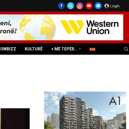
Login
HOWBIZZ
KULTURË
+ MË TEPËR…