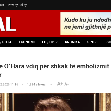
akt
Privacy Policy
/ BOTA
EKONOMI
ED / OP
KRONIKA
SPORT
S
e O’Hara vdiq për shkak të embolizmit
r
A+
A-
02.2026 11:16
1,834
e lexuar