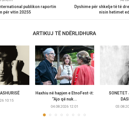
ternational publikon raportin
Dyshime për shkelje të të dre
n për vitin 20255
nisin hetimet e
ARTIKUJ TË NDËRLIDHURA
DASHURISË
Haxhiu në hapjen e EtnoFest-it:
SONETET 
“Ajo që nuk...
DAS
26 10:15
04.08.2026 12:01
03.08.2