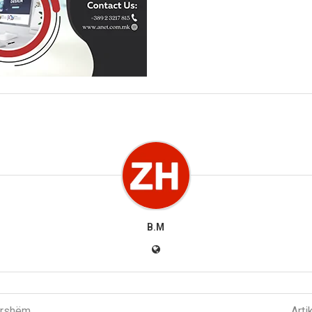
B.M
parshëm
Arti