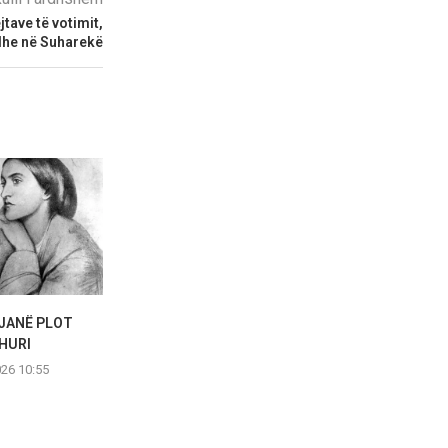
jtave të votimit,
dhe në Suharekë
JANË PLOT
Durrës, arti sjell në kujtesë
Nicole Kidman 
HURI
eksodin
në elegancë:
026 10:55
01.08.2026 13:26
01.08.2