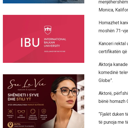
menjëhershëm t
Monica, Kalifor
Homazhet kanë 
moshën 71-vje
Kanceri rektal 
certifikatën që 
Aktorja kanadez
komedinë televi
Globe”.
Aktorë, përfsh
bënë homazh O’
“Fjalët duken 
të punoja me t