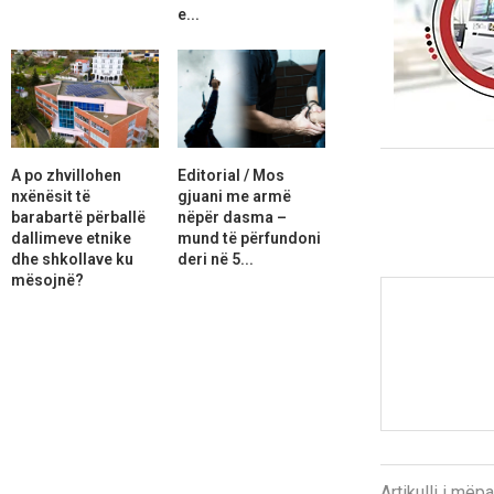
e...
A po zhvillohen
Editorial / Mos
nxënësit të
gjuani me armë
barabartë përballë
nëpër dasma –
dallimeve etnike
mund të përfundoni
dhe shkollave ku
deri në 5...
mësojnë?
Artikulli i më