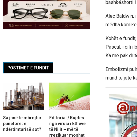
bashkëshorti i 
Alec Baldwin, i
mëdha komike në
Kohët e fundit
Pascal, i cili 
Ka më pak dritë
POSTIMET E FUNDIT
Embolizmi pulm
mund të jetë k
Sa janë të mbrojtur
Editorial / Kujdes
punëtorët e
nga virusi i Etheve
ndërtimtarisë sot?
të Nilit – më të
rrezikuar moshat