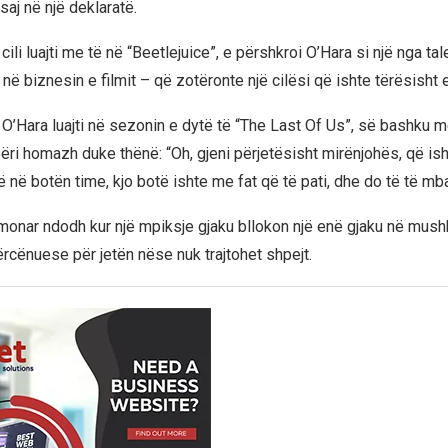
saj në një deklaratë.
 cili luajti me të në “Beetlejuice”, e përshkroi O’Hara si një nga ta
 biznesin e filmit – që zotëronte një cilësi që ishte tërësisht e
, O’Hara luajti në sezonin e dytë të “The Last Of Us”, së bashku 
i bëri homazh duke thënë: “Oh, gjeni përjetësisht mirënjohës, që is
 në botën time, kjo botë ishte me fat që të pati, dhe do të të mba
onar ndodh kur një mpiksje gjaku bllokon një enë gjaku në mushk
ërcënuese për jetën nëse nuk trajtohet shpejt.