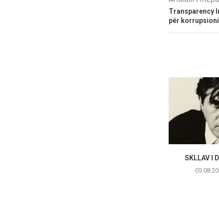
Transparency In
për korrupsioni
SKLLAV I 
05.08.20