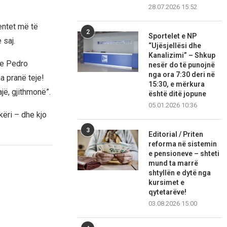
28.07.2026 15:52
lentet më të
2
Sportelet e NP
 saj.
“Ujësjellësi dhe
Kanalizimi” – Shkup
me Pedro
nesër do të punojnë
nga ora 7:30 deri në
ha pranë teje!
15:30, e mërkura
jë, gjithmonë”.
është ditë jopune
05.01.2026 10:36
ëri – dhe kjo
3
Editorial / Priten
reforma në sistemin
e pensioneve – shteti
mund ta marrë
shtyllën e dytë nga
kursimet e
qytetarëve!
03.08.2026 15:00