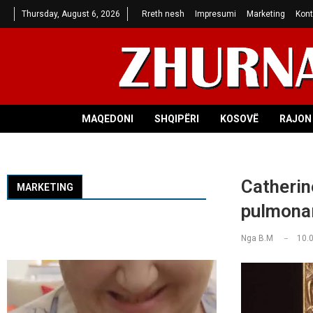
Thursday, August 6, 2026
Rreth nesh
Impresumi
Marketing
Kont
MAQEDONI
SHQIPËRI
KOSOVË
RAJON 
Catherin
MARKETING
pulmona
Nga
B.M
10.