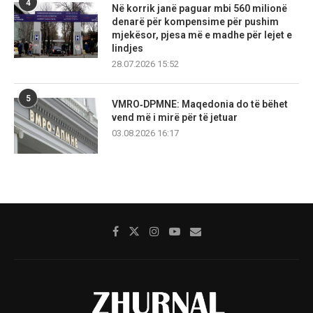
4
Në korrik janë paguar mbi 560 milionë
denarë për kompensime për pushim
mjekësor, pjesa më e madhe për lejet e
lindjes
28.07.2026 15:52
5
VMRO‑DPMNE: Maqedonia do të bëhet
vend më i mirë për të jetuar
03.08.2026 16:17