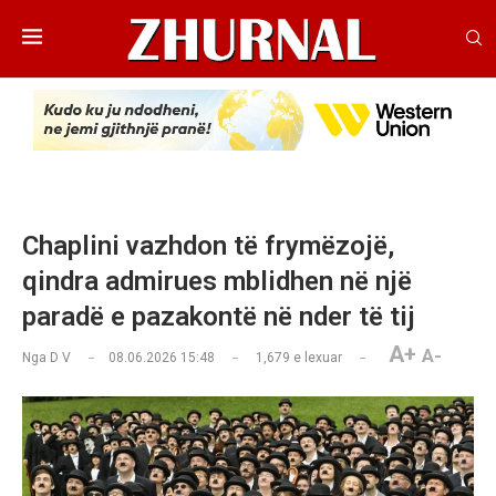
Chaplini vazhdon të frymëzojë,
qindra admirues mblidhen në një
paradë e pazakontë në nder të tij
A+
A-
Nga
D V
08.06.2026 15:48
1,679
e lexuar