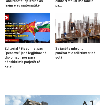
“analfabetë” që s’dinë as
është rrethuar me tabela
lexim e as matematikë!
pa...
Editorial / Bisedimet pas
Sa janë të mbrojtur
“perdeve” janë legjitime në
punëtorët e ndërtimtarisë
diplomaci, por para
sot?
nënshkrimit patjetër të
ketë...