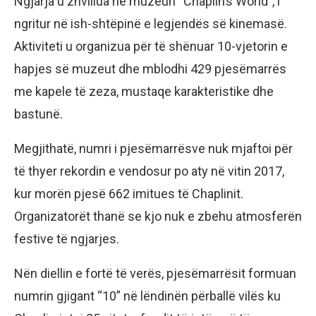
Ngjarja u zhvillua në muzeun “Chaplin’s World”, i
ngritur në ish-shtëpinë e legjendës së kinemasë.
Aktiviteti u organizua për të shënuar 10-vjetorin e
hapjes së muzeut dhe mblodhi 429 pjesëmarrës
me kapele të zeza, mustaqe karakteristike dhe
bastunë.
Megjithatë, numri i pjesëmarrësve nuk mjaftoi për
të thyer rekordin e vendosur po aty në vitin 2017,
kur morën pjesë 662 imitues të Chaplinit.
Organizatorët thanë se kjo nuk e zbehu atmosferën
festive të ngjarjes.
Nën diellin e fortë të verës, pjesëmarrësit formuan
numrin gjigant “10” në lëndinën përballë vilës ku