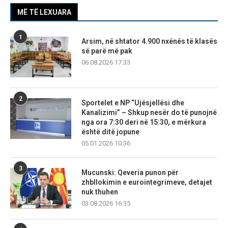
MË TË LEXUARA
1
Arsim, në shtator 4.900 nxënës të klasës
së parë më pak
06.08.2026 17:33
2
Sportelet e NP “Ujësjellësi dhe
Kanalizimi” – Shkup nesër do të punojnë
nga ora 7:30 deri në 15:30, e mërkura
është ditë jopune
05.01.2026 10:36
3
Mucunski: Qeveria punon për
zhbllokimin e eurointegrimeve, detajet
nuk thuhen
03.08.2026 16:35