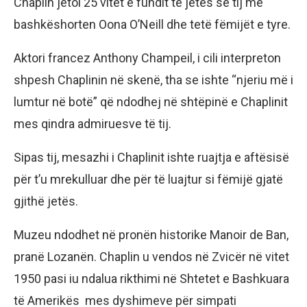
Chaplin jetoi 25 vitet e fundit të jetës së tij me
bashkëshorten Oona O’Neill dhe tetë fëmijët e tyre.
Aktori francez Anthony Champeil, i cili interpreton
shpesh Chaplinin në skenë, tha se ishte “njeriu më i
lumtur në botë” që ndodhej në shtëpinë e Chaplinit
mes qindra admiruesve të tij.
Sipas tij, mesazhi i Chaplinit ishte ruajtja e aftësisë
për t’u mrekulluar dhe për të luajtur si fëmijë gjatë
gjithë jetës.
Muzeu ndodhet në pronën historike Manoir de Ban,
pranë Lozanën. Chaplin u vendos në Zvicër në vitet
1950 pasi iu ndalua rikthimi në Shtetet e Bashkuara
të Amerikës mes dyshimeve për simpati