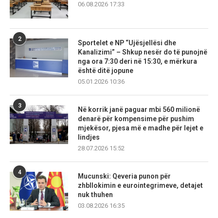
06.08.2026 17:33
2
Sportelet e NP “Ujësjellësi dhe
Kanalizimi” – Shkup nesër do të punojnë
nga ora 7:30 deri në 15:30, e mërkura
është ditë jopune
05.01.2026 10:36
3
Në korrik janë paguar mbi 560 milionë
denarë për kompensime për pushim
mjekësor, pjesa më e madhe për lejet e
lindjes
28.07.2026 15:52
4
Mucunski: Qeveria punon për
zhbllokimin e eurointegrimeve, detajet
nuk thuhen
03.08.2026 16:35