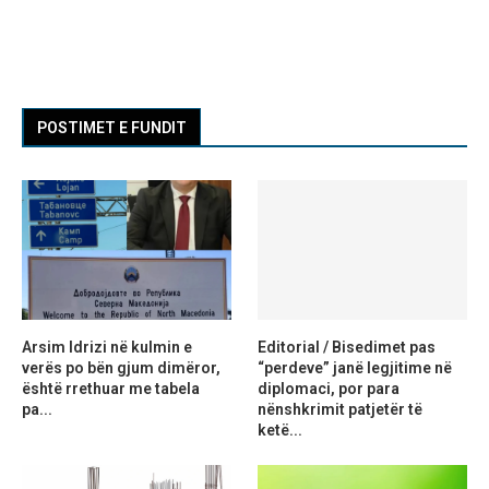
POSTIMET E FUNDIT
Arsim Idrizi në kulmin e
Editorial / Bisedimet pas
verës po bën gjum dimëror,
“perdeve” janë legjitime në
është rrethuar me tabela
diplomaci, por para
pa...
nënshkrimit patjetër të
ketë...