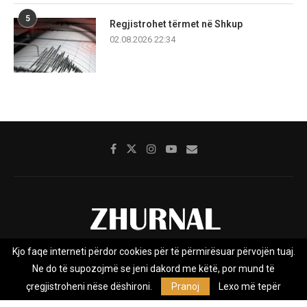
5
Regjistrohet tërmet në Shkup
02.08.2026 22:34
Kjo faqe interneti përdor cookies për të përmirësuar përvojën tuaj.
Rreth nesh
Impresumi
Marketing
Kontakt
Ne do të supozojmë se jeni dakord me këtë, por mund të
Privacy Policy
çregjistroheni nëse dëshironi.
Pranoj
Lexo më tepër
Zhurnal.mk është Agjenci e Lajmeve e pavarur, e themeluar në vitin