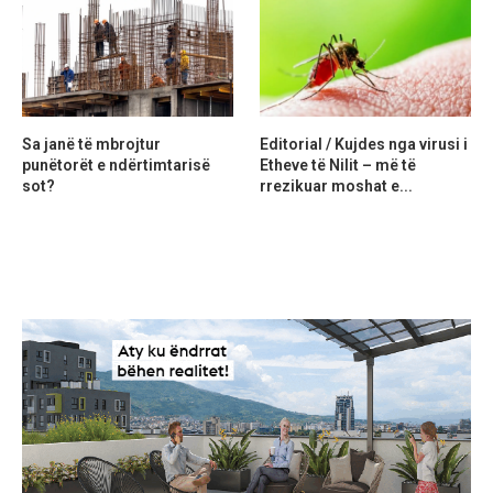
Sa janë të mbrojtur
Editorial / Kujdes nga virusi i
punëtorët e ndërtimtarisë
Etheve të Nilit – më të
sot?
rrezikuar moshat e...