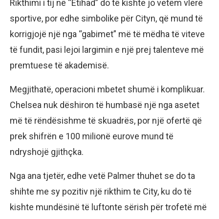
Rikthimi i tij në “Etihad” do të kishte jo vetëm vlerë
sportive, por edhe simbolike për Cityn, që mund të
korrigjojë një nga “gabimet” më të mëdha të viteve
të fundit, pasi lejoi largimin e një prej talenteve më
premtuese të akademisë.
Megjithatë, operacioni mbetet shumë i komplikuar.
Chelsea nuk dëshiron të humbasë një nga asetet
më të rëndësishme të skuadrës, por një ofertë që
prek shifrën e 100 milionë eurove mund të
ndryshojë gjithçka.
Nga ana tjetër, edhe vetë Palmer thuhet se do ta
shihte me sy pozitiv një rikthim te City, ku do të
kishte mundësinë të luftonte sërish për trofetë më