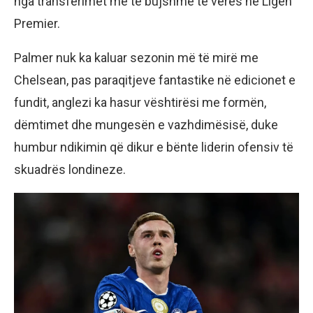
nga transferimet më të bujshme të verës në Ligën
Premier.
Palmer nuk ka kaluar sezonin më të mirë me
Chelsean, pas paraqitjeve fantastike në edicionet e
fundit, anglezi ka hasur vështirësi me formën,
dëmtimet dhe mungesën e vazhdimësisë, duke
humbur ndikimin që dikur e bënte liderin ofensiv të
skuadrës londineze.