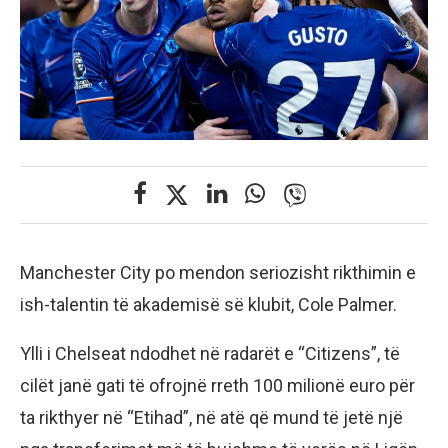
Manchester City po mendon seriozisht rikthimin e
ish-talentin të akademisë së klubit, Cole Palmer.
Ylli i Chelseat ndodhet në radarët e “Citizens”, të
cilët janë gati të ofrojnë rreth 100 milionë euro për
ta rikthyer në “Etihad”, në atë që mund të jetë një