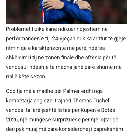
Problemet fizike kanë ndikuar ndjeshëm në
performancën e tij. 24-vjeçari nuk ka arritur të gjejë
ritmin që e karakterizonte më parë, ndërsa
shkëlqimi i tij në zonën finale dhe aftësia për të
vendosur ndeshje të mëdha janë parë shumë më
rrallë këtë sezon.
Goditja më e madhe për Palmer erdhi nga
kombëtarja angleze, trajneri Thomas Tuchel
vendosi ta lërë jashtë listës për Kupën e Botës
2026, një mungesë surprizuese për një lojtar që
deri pak muaj më parë konsiderohej i paprekshëm