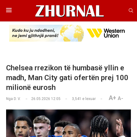
Chelsea rrezikon të humbasë yllin e
madh, Man City gati ofertën prej 100
milionë eurosh
A+
A-
Nga
D. V.
26.05.2026 12:05
3,541
e lexuar