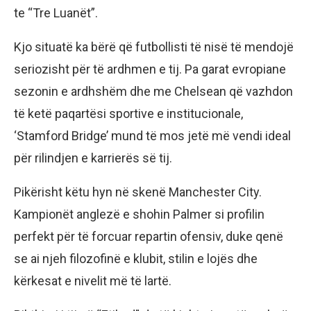
te “Tre Luanët”.
Kjo situatë ka bërë që futbollisti të nisë të mendojë
seriozisht për të ardhmen e tij. Pa garat evropiane
sezonin e ardhshëm dhe me Chelsean që vazhdon
të ketë paqartësi sportive e institucionale,
‘Stamford Bridge’ mund të mos jetë më vendi ideal
për rilindjen e karrierës së tij.
Pikërisht këtu hyn në skenë Manchester City.
Kampionët anglezë e shohin Palmer si profilin
perfekt për të forcuar repartin ofensiv, duke qenë
se ai njeh filozofinë e klubit, stilin e lojës dhe
kërkesat e nivelit më të lartë.