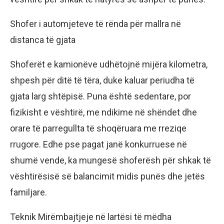
Shofer i automjeteve të rënda për mallra në
distanca të gjata
Shoferët e kamionëve udhëtojnë mijëra kilometra,
shpesh për ditë të tëra, duke kaluar periudha të
gjata larg shtëpisë. Puna është sedentare, por
fizikisht e vështirë, me ndikime në shëndet dhe
orare të parregullta të shoqëruara me rreziqe
rrugore. Edhe pse pagat janë konkurruese në
shumë vende, ka mungesë shoferësh për shkak të
vështirësisë së balancimit midis punës dhe jetës
familjare.
Teknik Mirëmbajtjeje në lartësi të mëdha