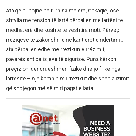
Ata që punojnë në turbina me erë, rrokaqiej ose
shtylla me tension të lartë përballen me lartësi të
mëdha, erë dhe kushte të vështira moti. Përveç
rreziqeve të zakonshme në kantieret e ndërtimit,
ata përballen edhe me rrezikun e rrëzimit,
pavarësisht pajisjeve të sigurisë. Puna kërkon
preçizion, qëndrueshmëri fizike dhe jo frikë nga
lartësitë – një kombinim i rrezikut dhe specializimit
që shpjegon më së miri pagat e larta.