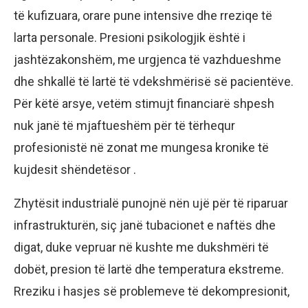
të kufizuara, orare pune intensive dhe rreziqe të
larta personale. Presioni psikologjik është i
jashtëzakonshëm, me urgjenca të vazhdueshme
dhe shkallë të lartë të vdekshmërisë së pacientëve.
Për këtë arsye, vetëm stimujt financiarë shpesh
nuk janë të mjaftueshëm për të tërhequr
profesionistë në zonat me mungesa kronike të
kujdesit shëndetësor .
Zhytësit industrialë punojnë nën ujë për të riparuar
infrastrukturën, siç janë tubacionet e naftës dhe
digat, duke vepruar në kushte me dukshmëri të
dobët, presion të lartë dhe temperatura ekstreme.
Rreziku i hasjes së problemeve të dekompresionit,