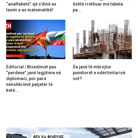
“analfabetë” që s’dinë as
është rrethuar me tabela
lexim e as matematikë!
pa...
Editorial / Bisedimet pas
Sa janë të mbrojtur
“perdeve” janë legjitime në
punëtorët e ndërtimtarisë
diplomaci, por para
sot?
nënshkrimit patjetër të
ketë...