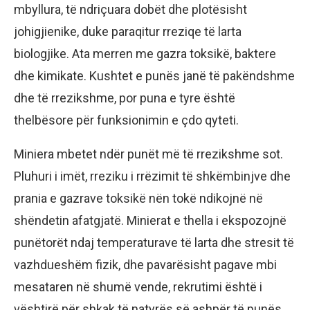
mbyllura, të ndriçuara dobët dhe plotësisht
johigjienike, duke paraqitur rreziqe të larta
biologjike. Ata merren me gazra toksikë, baktere
dhe kimikate. Kushtet e punës janë të pakëndshme
dhe të rrezikshme, por puna e tyre është
thelbësore për funksionimin e çdo qyteti.
Miniera mbetet ndër punët më të rrezikshme sot.
Pluhuri i imët, rreziku i rrëzimit të shkëmbinjve dhe
prania e gazrave toksikë nën tokë ndikojnë në
shëndetin afatgjatë. Minierat e thella i ekspozojnë
punëtorët ndaj temperaturave të larta dhe stresit të
vazhdueshëm fizik, dhe pavarësisht pagave mbi
mesataren në shumë vende, rekrutimi është i
vështirë për shkak të natyrës së ashpër të punës.