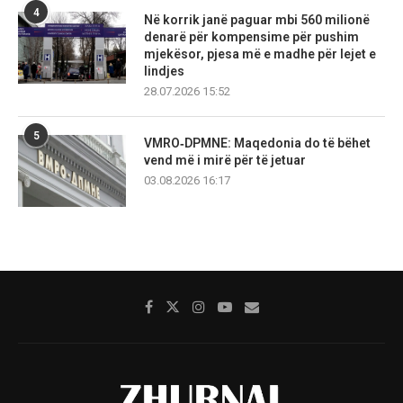
4
Në korrik janë paguar mbi 560 milionë
denarë për kompensime për pushim
mjekësor, pjesa më e madhe për lejet e
lindjes
28.07.2026 15:52
5
VMRO‑DPMNE: Maqedonia do të bëhet
vend më i mirë për të jetuar
03.08.2026 16:17