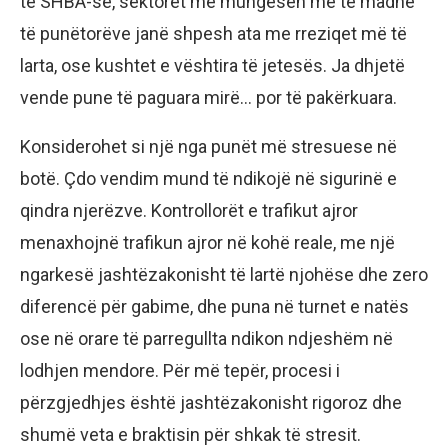
të SHBA-së, sektorët me mungesën më të madhe
të punëtorëve janë shpesh ata me rreziqet më të
larta, ose kushtet e vështira të jetesës. Ja dhjetë
vende pune të paguara mirë… por të pakërkuara.
Konsiderohet si një nga punët më stresuese në
botë. Çdo vendim mund të ndikojë në sigurinë e
qindra njerëzve. Kontrollorët e trafikut ajror
menaxhojnë trafikun ajror në kohë reale, me një
ngarkesë jashtëzakonisht të lartë njohëse dhe zero
diferencë për gabime, dhe puna në turnet e natës
ose në orare të parregullta ndikon ndjeshëm në
lodhjen mendore. Për më tepër, procesi i
përzgjedhjes është jashtëzakonisht rigoroz dhe
shumë veta e braktisin për shkak të stresit.