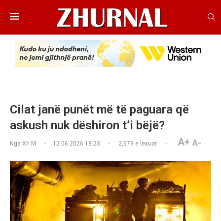
Cilat janë punët më të paguara që
askush nuk dëshiron t’i bëjë?
A+
A-
Nga
Xh M
12.06.2026 18:23
2,673
e lexuar