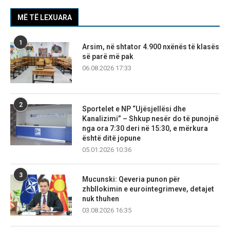
MË TË LEXUARA
1
Arsim, në shtator 4.900 nxënës të klasës
së parë më pak
06.08.2026 17:33
2
Sportelet e NP “Ujësjellësi dhe
Kanalizimi” – Shkup nesër do të punojnë
nga ora 7:30 deri në 15:30, e mërkura
është ditë jopune
05.01.2026 10:36
3
Mucunski: Qeveria punon për
zhbllokimin e eurointegrimeve, detajet
nuk thuhen
03.08.2026 16:35