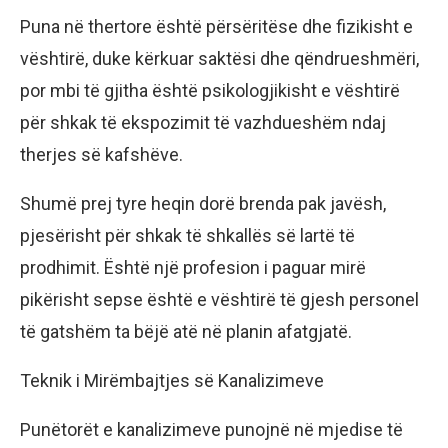
Puna në thertore është përsëritëse dhe fizikisht e
vështirë, duke kërkuar saktësi dhe qëndrueshmëri,
por mbi të gjitha është psikologjikisht e vështirë
për shkak të ekspozimit të vazhdueshëm ndaj
therjes së kafshëve.
Shumë prej tyre heqin dorë brenda pak javësh,
pjesërisht për shkak të shkallës së lartë të
prodhimit. Është një profesion i paguar mirë
pikërisht sepse është e vështirë të gjesh personel
të gatshëm ta bëjë atë në planin afatgjatë.
Teknik i Mirëmbajtjes së Kanalizimeve
Punëtorët e kanalizimeve punojnë në mjedise të