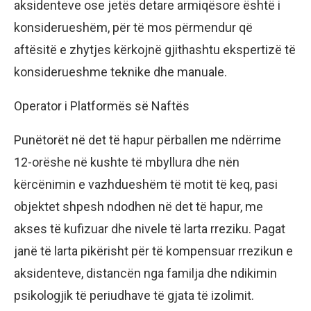
aksidenteve ose jetës detare armiqësore është i
konsiderueshëm, për të mos përmendur që
aftësitë e zhytjes kërkojnë gjithashtu ekspertizë të
konsiderueshme teknike dhe manuale.
Operator i Platformës së Naftës
Punëtorët në det të hapur përballen me ndërrime
12-orëshe në kushte të mbyllura dhe nën
kërcënimin e vazhdueshëm të motit të keq, pasi
objektet shpesh ndodhen në det të hapur, me
akses të kufizuar dhe nivele të larta rreziku. Pagat
janë të larta pikërisht për të kompensuar rrezikun e
aksidenteve, distancën nga familja dhe ndikimin
psikologjik të periudhave të gjata të izolimit.