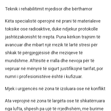
Teknik i rehabilitimit mjedisor dhe bërthamor
Këta specialistë operojnë në prani të materialeve
toksike ose radioaktive, duke ndjekur protokolle
jashtëzakonisht të rrepta. Puna kërkon trajnim të
avancuar dhe mbart një rrezik të lartë stresi për
shkak të përgjegjësisë dhe rreziqeve të
mundshme. Aftësitë e rralla dhe nevoja për të
vepruar në mënyrë të sigurt justifikojnë tarifat, por
numri i profesionistëve është i kufizuar.
Mjek i urgjencës në zona të izoluara ose në konflikt
Ata veprojnë në zona të largëta ose të shkatërruara
nga lufta, shpesh pa ujë të rrjedhshëm, me burime