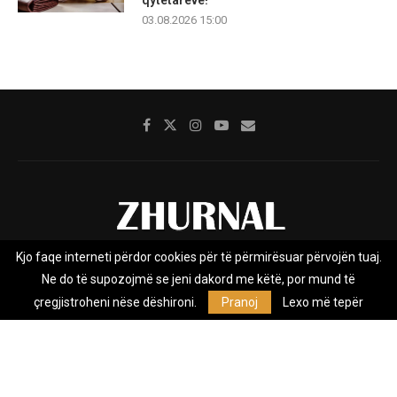
03.08.2026 15:00
Kjo faqe interneti përdor cookies për të përmirësuar përvojën tuaj.
Rreth nesh
Impresumi
Marketing
Kontakt
Ne do të supozojmë se jeni dakord me këtë, por mund të
Privacy Policy
çregjistroheni nëse dëshironi.
Pranoj
Lexo më tepër
Zhurnal.mk është Agjenci e Lajmeve e pavarur, e themeluar në vitin
2009, që e mbulon Maqedoninë, Kosovën, Shqipërinë edhe lajmet
nga bota.
@2026 - All Right Reserved. Designed and Developed by