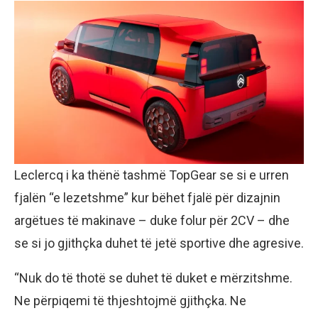
Leclercq i ka thënë tashmë TopGear se si e urren
fjalën “e lezetshme” kur bëhet fjalë për dizajnin
argëtues të makinave – duke folur për 2CV – dhe
se si jo gjithçka duhet të jetë sportive dhe agresive.
“Nuk do të thotë se duhet të duket e mërzitshme.
Ne përpiqemi të thjeshtojmë gjithçka. Ne