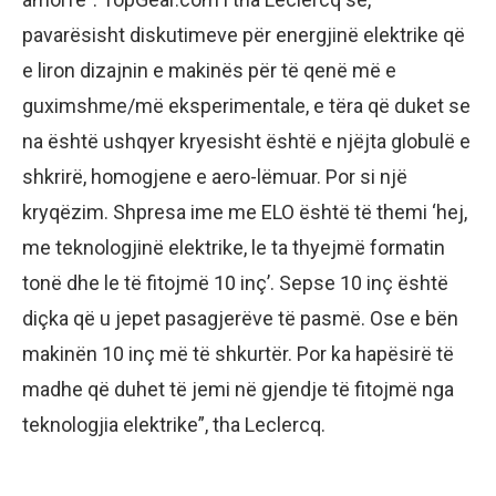
pavarësisht diskutimeve për energjinë elektrike që
e liron dizajnin e makinës për të qenë më e
guximshme/më eksperimentale, e tëra që duket se
na është ushqyer kryesisht është e njëjta globulë e
shkrirë, homogjene e aero-lëmuar. Por si një
kryqëzim. Shpresa ime me ELO është të themi ‘hej,
me teknologjinë elektrike, le ta thyejmë formatin
tonë dhe le të fitojmë 10 inç’. Sepse 10 inç është
diçka që u jepet pasagjerëve të pasmë. Ose e bën
makinën 10 inç më të shkurtër. Por ka hapësirë të
madhe që duhet të jemi në gjendje të fitojmë nga
teknologjia elektrike”, tha Leclercq.