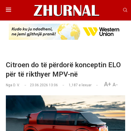
Citroen do të përdorë konceptin ELO
për të rikthyer MPV-në
A+
A-
Nga
D. V.
23.06.2026 13:06
1,187
e lexuar