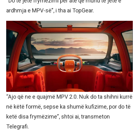
“Do të jetë frymëzimi për atë që mund të jetë e
ardhmja e MPV-së”, i tha ai TopGear.
“Ajo që ne e quajmë MPV 2.0. Nuk do ta shihni kurrë
në këtë formë, sepse ka shumë kufizime, por do të
ketë disa frymëzime”, shtoi ai, transmeton
Telegrafi.