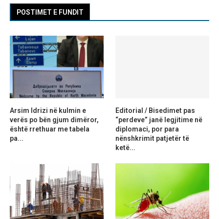
POSTIMET E FUNDIT
Arsim Idrizi në kulmin e
Editorial / Bisedimet pas
verës po bën gjum dimëror,
“perdeve” janë legjitime në
është rrethuar me tabela
diplomaci, por para
pa...
nënshkrimit patjetër të
ketë...