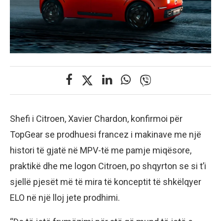
Shefi i Citroen, Xavier Chardon, konfirmoi për
TopGear se prodhuesi francez i makinave me një
histori të gjatë në MPV-të me pamje miqësore,
praktikë dhe me logon Citroen, po shqyrton se si t’i
sjellë pjesët më të mira të konceptit të shkëlqyer
ELO në një lloj jete prodhimi.