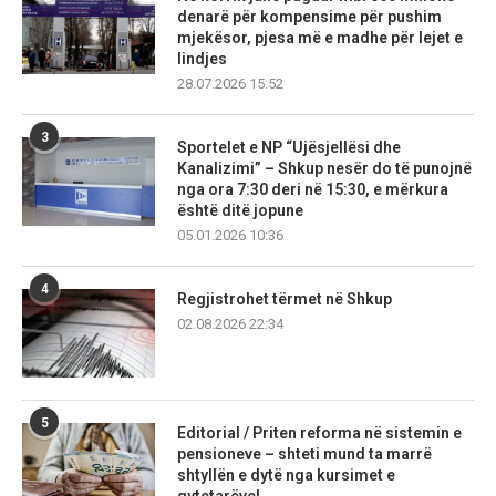
denarë për kompensime për pushim
mjekësor, pjesa më e madhe për lejet e
lindjes
28.07.2026 15:52
3
Sportelet e NP “Ujësjellësi dhe
Kanalizimi” – Shkup nesër do të punojnë
nga ora 7:30 deri në 15:30, e mërkura
është ditë jopune
05.01.2026 10:36
4
Regjistrohet tërmet në Shkup
02.08.2026 22:34
5
Editorial / Priten reforma në sistemin e
pensioneve – shteti mund ta marrë
shtyllën e dytë nga kursimet e
qytetarëve!