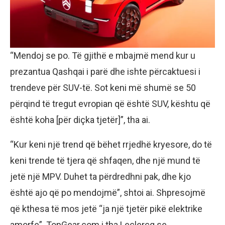
“Mendoj se po. Të gjithë e mbajmë mend kur u
prezantua Qashqai i parë dhe ishte përcaktuesi i
trendeve për SUV-të. Sot keni më shumë se 50
përqind të tregut evropian që është SUV, kështu që
është koha [për diçka tjetër]”, tha ai.
“Kur keni një trend që bëhet rrjedhë kryesore, do të
keni trende të tjera që shfaqen, dhe një mund të
jetë një MPV. Duhet ta përdredhni pak, dhe kjo
është ajo që po mendojmë”, shtoi ai. Shpresojmë
që kthesa të mos jetë “ja një tjetër pikë elektrike
amorfe”. TopGear.com i tha Leclercq se,