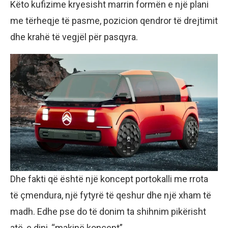
Këto kufizime kryesisht marrin formën e një plani
me tërheqje të pasme, pozicion qendror të drejtimit
dhe krahë të vegjël për pasqyra.
Dhe fakti që është një koncept portokalli me rrota
të çmendura, një fytyrë të qeshur dhe një xham të
madh. Edhe pse do të donim ta shihnim pikërisht
atë, e dini, “makinë koncept”.