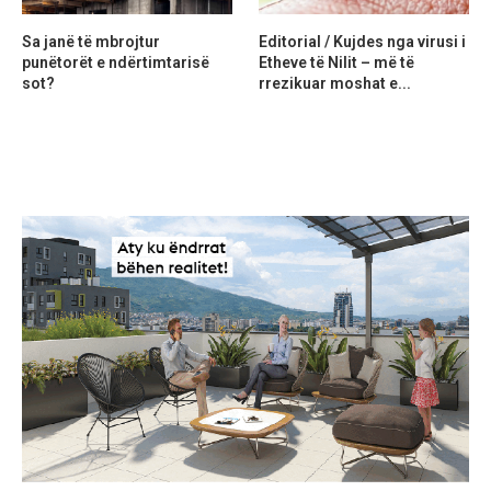
Sa janë të mbrojtur
Editorial / Kujdes nga virusi i
punëtorët e ndërtimtarisë
Etheve të Nilit – më të
sot?
rrezikuar moshat e...