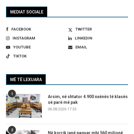
MEDIAT SOCIALE
FACEBOOK
TWITTER
INSTAGRAM
LINKEDIN
YOUTUBE
EMAIL
TIKTOK
MË TË LEXUARA
1
Arsim, në shtator 4.900 nxënës të klasës
së parë më pak
06.08.2026 17:33
2
Në korrik janë paguar mbi 560 milionë