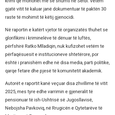
krimi që mohohet më së shumti në Serbi. Vetëm
gjatë vitit të kaluar janë dokumentuar të paktën 30
raste të mohimit të këtij gjenocidi.
Në raportin e katërt vjetor të organizatës thuhet se
glorifikimi i kriminelëve të dënuar të luftës,
përfshirë Ratko Mlladiqin, nuk kufizohet vetëm te
përfaqësuesit e institucioneve shtetërore, por
është i pranishëm edhe në disa media, parti politike,
qarqe fetare dhe pjesë të komunitetit akademik.
Autorët e raportit kanë veçuar disa zhvillime të vitit
2025, mes tyre edhe varrimin e gjeneralit të
pensionuar të ish-Ushtrisë së Jugosllavisë,
Nebojsha Pavkoviq, në Rrugicën e Qytetarëve të