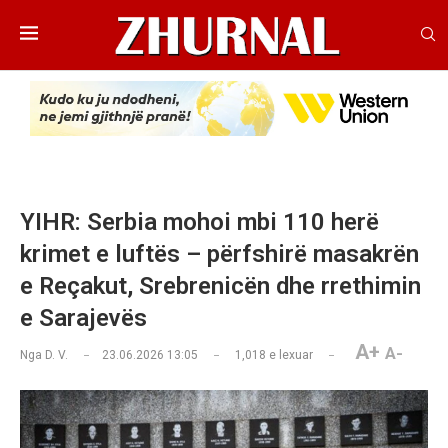
YIHR: Serbia mohoi mbi 110 herë
krimet e luftës – përfshirë masakrën
e Reçakut, Srebrenicën dhe rrethimin
e Sarajevës
A+
A-
Nga
D. V.
23.06.2026 13:05
1,018
e lexuar