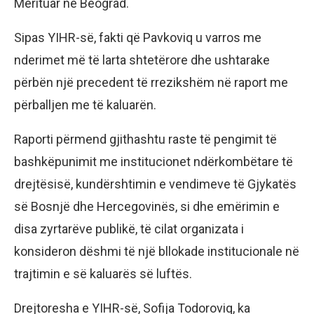
Merituar në Beograd.
Sipas YIHR-së, fakti që Pavkoviq u varros me
nderimet më të larta shtetërore dhe ushtarake
përbën një precedent të rrezikshëm në raport me
përballjen me të kaluarën.
Raporti përmend gjithashtu raste të pengimit të
bashkëpunimit me institucionet ndërkombëtare të
drejtësisë, kundërshtimin e vendimeve të Gjykatës
së Bosnjë dhe Hercegovinës, si dhe emërimin e
disa zyrtarëve publikë, të cilat organizata i
konsideron dëshmi të një bllokade institucionale në
trajtimin e së kaluarës së luftës.
Drejtoresha e YIHR-së, Sofija Todoroviq, ka