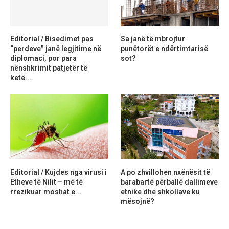
Editorial / Bisedimet pas
Sa janë të mbrojtur
“perdeve” janë legjitime në
punëtorët e ndërtimtarisë
diplomaci, por para
sot?
nënshkrimit patjetër të
ketë...
Editorial / Kujdes nga virusi i
A po zhvillohen nxënësit të
Etheve të Nilit – më të
barabartë përballë dallimeve
rrezikuar moshat e...
etnike dhe shkollave ku
mësojnë?