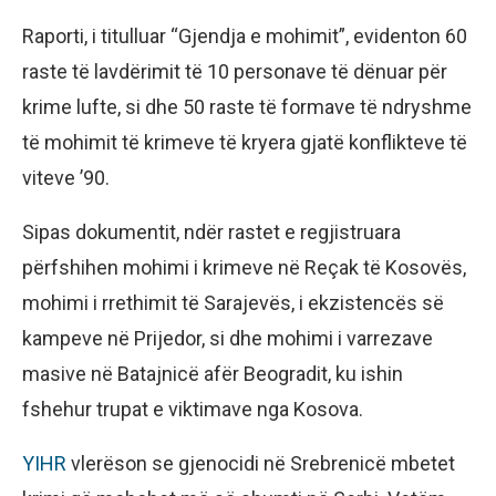
Raporti, i titulluar “Gjendja e mohimit”, evidenton 60
raste të lavdërimit të 10 personave të dënuar për
krime lufte, si dhe 50 raste të formave të ndryshme
të mohimit të krimeve të kryera gjatë konflikteve të
viteve ’90.
Sipas dokumentit, ndër rastet e regjistruara
përfshihen mohimi i krimeve në Reçak të Kosovës,
mohimi i rrethimit të Sarajevës, i ekzistencës së
kampeve në Prijedor, si dhe mohimi i varrezave
masive në Batajnicë afër Beogradit, ku ishin
fshehur trupat e viktimave nga Kosova.
YIHR
vlerëson se gjenocidi në Srebrenicë mbetet