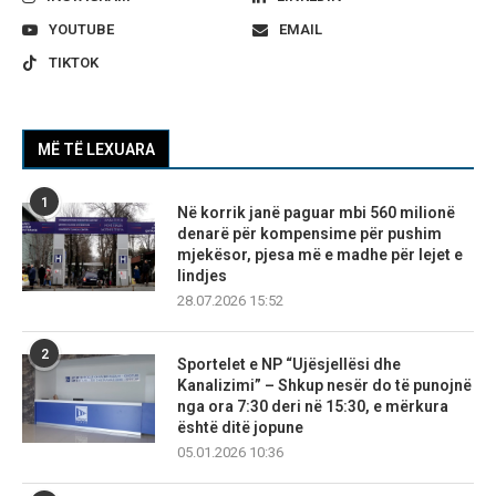
YOUTUBE
EMAIL
TIKTOK
MË TË LEXUARA
1
Në korrik janë paguar mbi 560 milionë
denarë për kompensime për pushim
mjekësor, pjesa më e madhe për lejet e
lindjes
28.07.2026 15:52
2
Sportelet e NP “Ujësjellësi dhe
Kanalizimi” – Shkup nesër do të punojnë
nga ora 7:30 deri në 15:30, e mërkura
është ditë jopune
05.01.2026 10:36