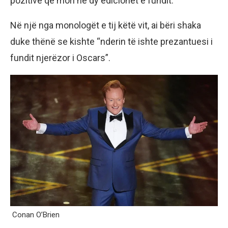
pozitive që mori në dy edicionet e fundit.
Në një nga monologët e tij këtë vit, ai bëri shaka
duke thënë se kishte “nderin të ishte prezantuesi i
fundit njerëzor i Oscars”.
Conan O’Brien