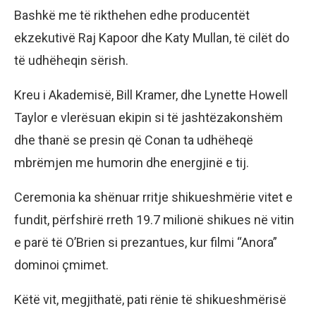
Bashkë me të rikthehen edhe producentët
ekzekutivë Raj Kapoor dhe Katy Mullan, të cilët do
të udhëheqin sërish.
Kreu i Akademisë, Bill Kramer, dhe Lynette Howell
Taylor e vlerësuan ekipin si të jashtëzakonshëm
dhe thanë se presin që Conan ta udhëheqë
mbrëmjen me humorin dhe energjinë e tij.
Ceremonia ka shënuar rritje shikueshmërie vitet e
fundit, përfshirë rreth 19.7 milionë shikues në vitin
e parë të O’Brien si prezantues, kur filmi “Anora”
dominoi çmimet.
Këtë vit, megjithatë, pati rënie të shikueshmërisë