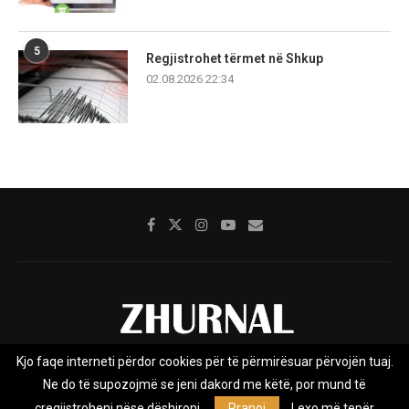
5
Regjistrohet tërmet në Shkup
02.08.2026 22:34
Kjo faqe interneti përdor cookies për të përmirësuar përvojën tuaj.
Rreth nesh
Impresumi
Marketing
Kontakt
Ne do të supozojmë se jeni dakord me këtë, por mund të
Privacy Policy
çregjistroheni nëse dëshironi.
Pranoj
Lexo më tepër