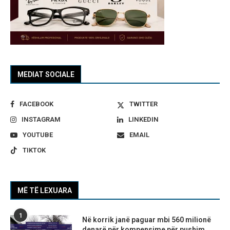
MEDIAT SOCIALE
FACEBOOK
TWITTER
INSTAGRAM
LINKEDIN
YOUTUBE
EMAIL
TIKTOK
MË TË LEXUARA
1
Në korrik janë paguar mbi 560 milionë
denarë për kompensime për pushim