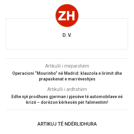
D. V.
Artikulli i mëparshëm
Operacioni “Mourinho” në Madrid: klauzola e lirimit dhe
prapaskenat e marrëveshjes
Artikulli i ardhshëm
Edhe një prodhues gjerman i pjesëve të automobilave në
krizë – dorëzon kërkesën për falimentim!
ARTIKUJ TË NDËRLIDHURA