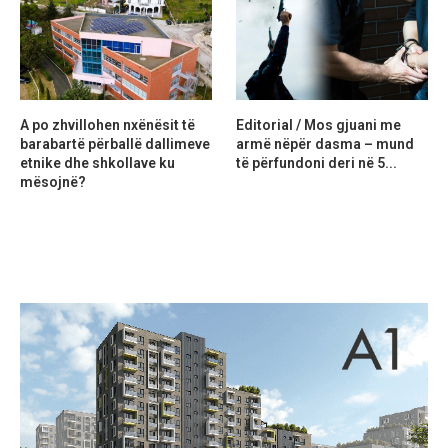
A po zhvillohen nxënësit të
Editorial / Mos gjuani me
barabartë përballë dallimeve
armë nëpër dasma – mund
etnike dhe shkollave ku
të përfundoni deri në 5...
mësojnë?