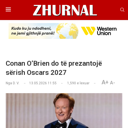
Conan O’Brien do të prezantojë
sërish Oscars 2027
A+
A-
Nga
D. V.
13.05.2026 11:55
1,590
e lexuar