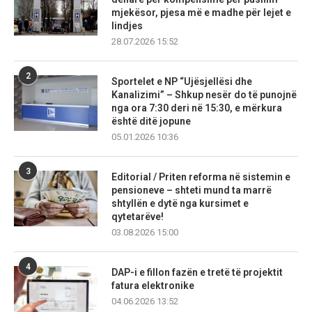
mjekësor, pjesa më e madhe për lejet e
lindjes
28.07.2026 15:52
2
Sportelet e NP “Ujësjellësi dhe
Kanalizimi” – Shkup nesër do të punojnë
nga ora 7:30 deri në 15:30, e mërkura
është ditë jopune
05.01.2026 10:36
3
Editorial / Priten reforma në sistemin e
pensioneve – shteti mund ta marrë
shtyllën e dytë nga kursimet e
qytetarëve!
03.08.2026 15:00
4
DAP-i e fillon fazën e tretë të projektit
fatura elektronike
04.06.2026 13:52