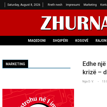
Saturday, August 8, 2026
Rreth nesh
Impresumi
Marketing
Kont
MAQEDONI
SHQIPËRI
KOSOVË
RAJON 
Edhe një
MARKETING
krizë – 
Nga
D. V.
13.