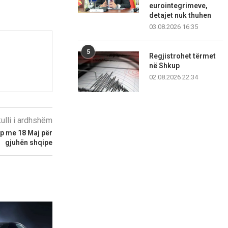
eurointegrimeve,
detajet nuk thuhen
03.08.2026 16:35
5
Regjistrohet tërmet
në Shkup
02.08.2026 22:34
kulli i ardhshëm
p me 18 Maj për
gjuhën shqipe