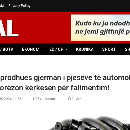
akt
Privacy Policy
/ BOTA
EKONOMI
ED / OP
KRONIKA
SPORT
S
 prodhues gjerman i pjesëve të automo
dorëzon kërkesën për falimentim!
A+
A-
05.2026 11:56
1,754
e lexuar