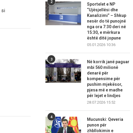
2
Sportelet e NP
“Ujësjellësi dhe
 si
Kanalizimi” – Shkup
nesër do të punojnë
nga ora 7:30 deri në
15:30, e mërkura
është ditë jopune
05.01.2026 10:36
3
Në korrik janë paguar
mbi 560 milionë
denarë për
kompensime për
pushim mjekësor,
pjesa më e madhe
për lejet e lindjes
28.07.2026 15:52
4
Mucunski: Qeveria
punon për
zhbllokimin e