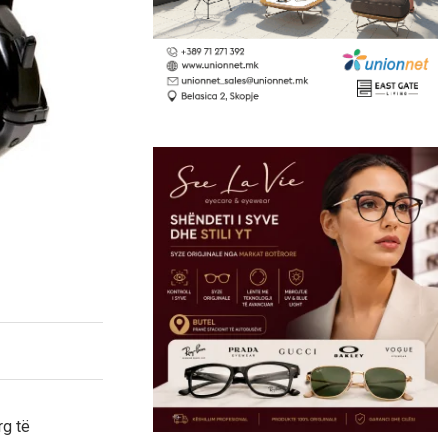
rg të