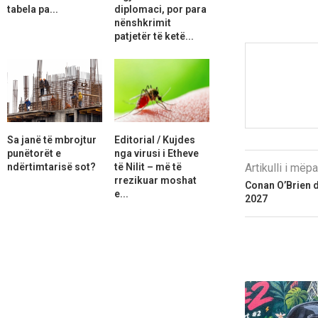
tabela pa...
diplomaci, por para
nënshkrimit
patjetër të ketë...
Sa janë të mbrojtur
Editorial / Kujdes
punëtorët e
nga virusi i Etheve
ndërtimtarisë sot?
të Nilit – më të
Artikulli i më
rrezikuar moshat
Conan O’Brien d
e...
2027