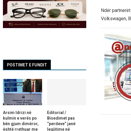
Ndër partnerët
Volkswagen, BM
POSTIMET E FUNDIT
Arsim Idrizi në
Editorial /
kulmin e verës po
Bisedimet pas
bën gjum dimëror,
“perdeve” janë
është rrethuar me
legjitime në