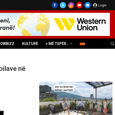
Login
HOWBIZZ
KULTURË
+ MË TEPËR…
bilave në