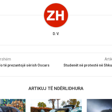
D. V.
parshëm
Arti
o të prezantojë sërish Oscars
Studenët në protestë në Shku
ARTIKUJ TË NDËRLIDHURA