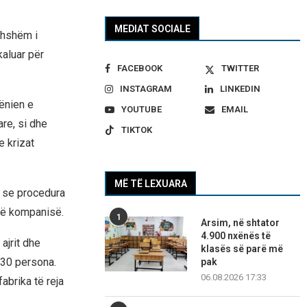
MEDIAT SOCIALE
kohshëm i
kaluar për
FACEBOOK
TWITTER
INSTAGRAM
LINKEDIN
ënien e
YOUTUBE
EMAIL
re, si dhe
TIKTOK
e krizat
MË TË LEXUARA
e se procedura
 të kompanisë.
1
Arsim, në shtator
4.900 nxënës të
ajrit dhe
klasës së parë më
330 persona.
pak
06.08.2026 17:33
abrika të reja