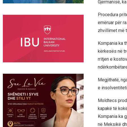
Gjermanisë, ka 
Procedura prite
emëruar për ras
zhvillimet më t
Kompania ka th
kërkesës në tr
rritjen e kost
ndërkombëtare 
Megjithatë, ng
e insolventitet
Moldtecs prodho
kapakë të kokë
Kompania ka gj
në Meksikë dh