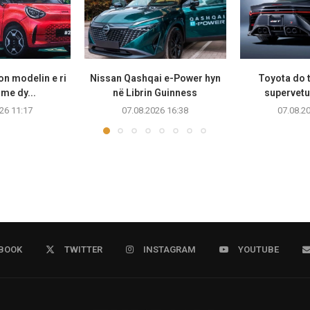
n modelin e ri
Nissan Qashqai e-Power hyn
Toyota do t
 me dy...
në Librin Guinness
supervetu
26 11:17
07.08.2026 16:38
07.08.2
BOOK
TWITTER
INSTAGRAM
YOUTUBE