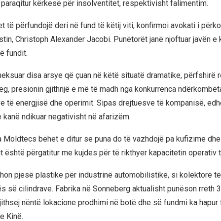
paraqitur kërkesë për insolventitet, respektivisht falimentim.
t të përfundojë deri në fund të këtij viti, konfirmoi avokati i për
tin, Christoph Alexander Jacobi. Punëtorët janë njoftuar javën e 
ë fundit.
eksuar disa arsye që çuan në këtë situatë dramatike, përfshirë r
eg, presionin gjithnjë e më të madh nga konkurrenca ndërkombëta
ove të energjisë dhe operimit. Sipas drejtuesve të kompanisë, edh
kanë ndikuar negativisht në afarizëm.
a Moldtecs bëhet e ditur se puna do të vazhdojë pa kufizime dh
it është përgatitur me kujdes për të rikthyer kapacitetin operativ
n pjesë plastike për industrinë automobilistike, si kolektorë të 
s së cilindrave. Fabrika në Sonneberg aktualisht punëson rreth 
ithsej nëntë lokacione prodhimi në botë dhe së fundmi ka hapur f
e Kinë.