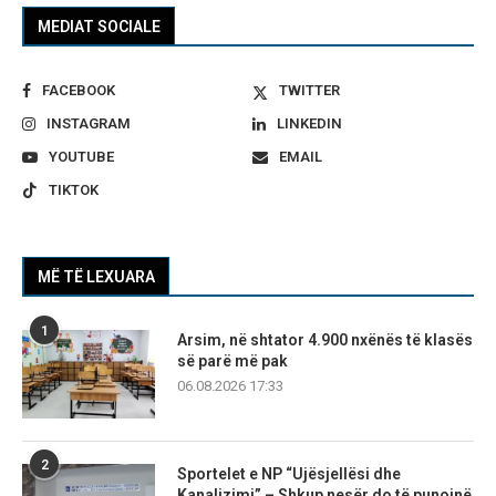
MEDIAT SOCIALE
FACEBOOK
TWITTER
INSTAGRAM
LINKEDIN
YOUTUBE
EMAIL
TIKTOK
MË TË LEXUARA
1
Arsim, në shtator 4.900 nxënës të klasës
së parë më pak
06.08.2026 17:33
2
Sportelet e NP “Ujësjellësi dhe
Kanalizimi” – Shkup nesër do të punojnë