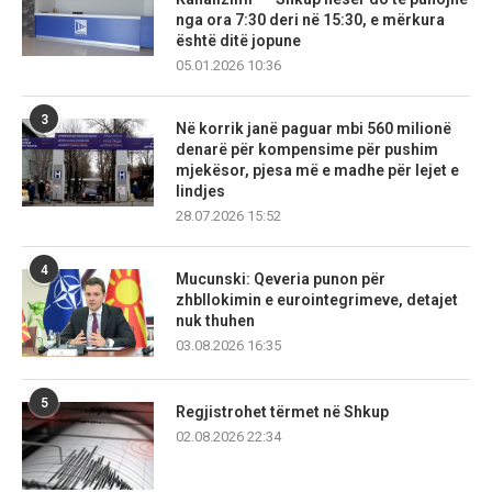
nga ora 7:30 deri në 15:30, e mërkura
është ditë jopune
05.01.2026 10:36
3
Në korrik janë paguar mbi 560 milionë
denarë për kompensime për pushim
mjekësor, pjesa më e madhe për lejet e
lindjes
28.07.2026 15:52
4
Mucunski: Qeveria punon për
zhbllokimin e eurointegrimeve, detajet
nuk thuhen
03.08.2026 16:35
5
Regjistrohet tërmet në Shkup
02.08.2026 22:34