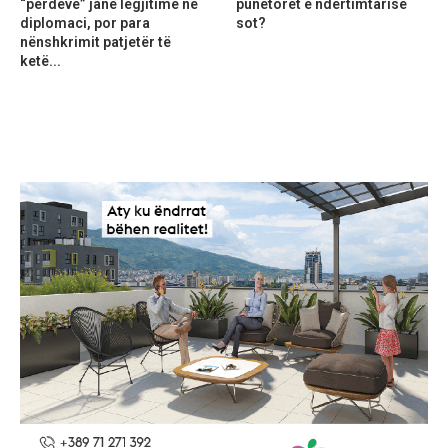
“perdeve” janë legjitime në
punëtorët e ndërtimtarisë
diplomaci, por para
sot?
nënshkrimit patjetër të
ketë...