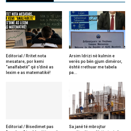
Editorial / Rritet nota
Arsim Idrizi në kulmin e
mesatare, por kemi
verës po bën gjum dimëror,
“analfabetë” që s’dinë as
është rrethuar me tabela
lexim e as matematikë!
pa...
Editorial / Bisedimet pas
Sa janë të mbrojtur