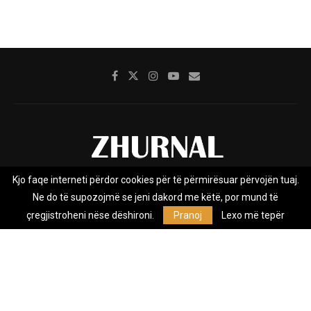
Kjo faqe interneti përdor cookies për të përmirësuar përvojën tuaj.
Rreth nesh
Impresumi
Marketing
Kontakt
Ne do të supozojmë se jeni dakord me këtë, por mund të
Privacy Policy
çregjistroheni nëse dëshironi.
Pranoj
Lexo më tepër
Zhurnal.mk është Agjenci e Lajmeve e pavarur, e themeluar në vitin
2009, që e mbulon Maqedoninë, Kosovën, Shqipërinë edhe lajmet
nga bota.
@2026 - All Right Reserved. Designed and Developed by
Anet.Com.Mk