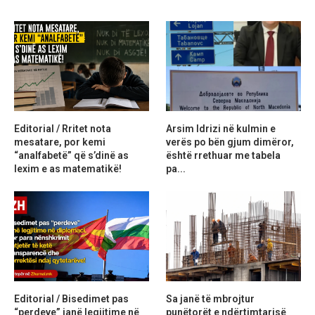
Editorial / Rritet nota
Arsim Idrizi në kulmin e
mesatare, por kemi
verës po bën gjum dimëror,
“analfabetë” që s’dinë as
është rrethuar me tabela
lexim e as matematikë!
pa...
Editorial / Bisedimet pas
Sa janë të mbrojtur
“perdeve” janë legjitime në
punëtorët e ndërtimtarisë