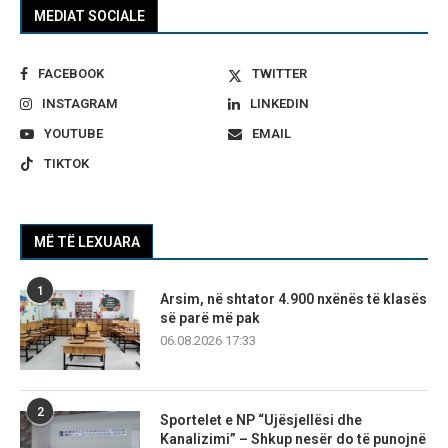
MEDIAT SOCIALE
FACEBOOK
TWITTER
INSTAGRAM
LINKEDIN
YOUTUBE
EMAIL
TIKTOK
MË TË LEXUARA
1
Arsim, në shtator 4.900 nxënës të klasës
së parë më pak
06.08.2026 17:33
2
Sportelet e NP “Ujësjellësi dhe
Kanalizimi” – Shkup nesër do të punojnë