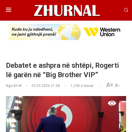
Debatet e ashpra në shtëpi, Rogerti
lë garën në “Big Brother VIP”
A+
A-
Nga
Xh M
03.03.2026 21:58
1,243
e lexuar