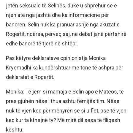
jetën seksuale të Selinës, duke u shprehur se e
njeh atë nga jashtë dhe ka informacione për
banoren. Selin nuk ka pranuar asnjë nga akuzat e
Rogertit, ndërsa, përveç saj, në debat janë përfshirë
edhe banorë të tjerë në shtëpi.
Pas këtyre deklaratave opinionistja Monika
Kryemadhi ka kundërshtuar me tone të ashpra për
deklaratat e Rogertit.
Monika: Të jem si mamaja e Selin apo e Mateos, të
pres gjuhën nëse i thua ashtu fëmijës tim. Nëse
nuk të vjen keq për mënyrën se si u flet, pse të vjen
keq kur ta kthejnë ty? Më mirë dil sesa të flliqesh
kështu.