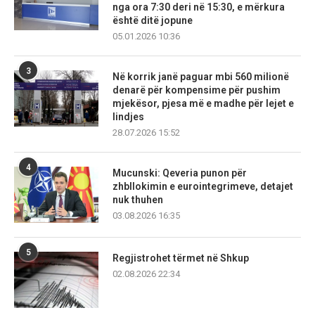
nga ora 7:30 deri në 15:30, e mërkura
është ditë jopune
05.01.2026 10:36
3
Në korrik janë paguar mbi 560 milionë
denarë për kompensime për pushim
mjekësor, pjesa më e madhe për lejet e
lindjes
28.07.2026 15:52
4
Mucunski: Qeveria punon për
zhbllokimin e eurointegrimeve, detajet
nuk thuhen
03.08.2026 16:35
5
Regjistrohet tërmet në Shkup
02.08.2026 22:34