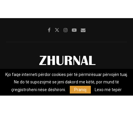
Kjo faqe interneti përdor cookies për të përmirësuar përvojën tuaj.
Rreth nesh
Impresumi
Marketing
Kontakt
Ne do të supozojmë se jeni dakord me këtë, por mund të
Privacy Policy
çregjistroheni nëse dëshironi.
Pranoj
Lexo më tepër
Zhurnal.mk është Agjenci e Lajmeve e pavarur, e themeluar në vitin
2009, që e mbulon Maqedoninë, Kosovën, Shqipërinë edhe lajmet
nga bota.
@2026 - All Right Reserved. Designed and Developed by
Anet.Com.Mk