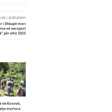
kulli i ardhshëm
 i Shkupit mori
hme në aeroport
” për vitin 2025
e në Kosovë,
Dimal Basha: Kush kërkon
Haradinaj: Kur
etje mortore
konstituim të Kuvendit pa...
qëllimshëm ia