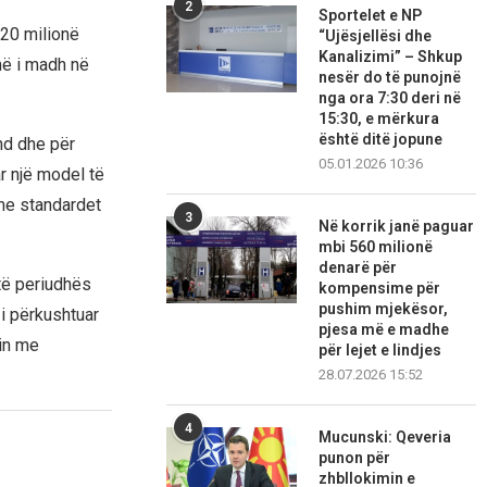
2
Sportelet e NP
120 milionë
“Ujësjellësi dhe
Kanalizimi” – Shkup
 më i madh në
nesër do të punojnë
nga ora 7:30 deri në
15:30, e mërkura
është ditë jopune
nd dhe për
05.01.2026 10:36
ar një model të
me standardet
3
Në korrik janë paguar
mbi 560 milionë
denarë për
të periudhës
kompensime për
pushim mjekësor,
 i përkushtuar
pjesa më e madhe
in me
për lejet e lindjes
28.07.2026 15:52
4
Mucunski: Qeveria
punon për
zhbllokimin e