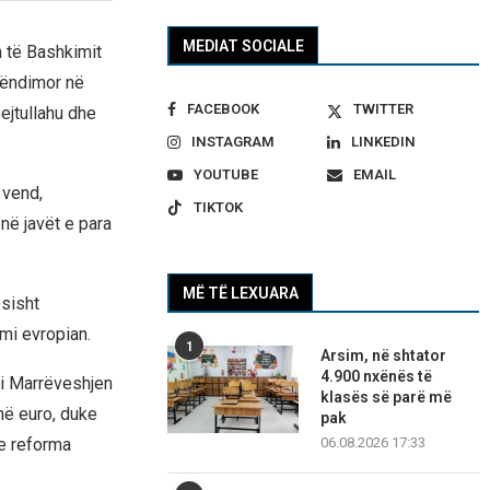
MEDIAT SOCIALE
n të Bashkimit
rëndimor në
FACEBOOK
TWITTER
ejtullahu dhe
INSTAGRAM
LINKEDIN
YOUTUBE
EMAIL
 vend,
TIKTOK
në javët e para
MË TË LEXUARA
ësisht
mi evropian.
1
Arsim, në shtator
4.900 nxënës të
oi Marrëveshjen
klasës së parë më
onë euro, duke
pak
me reforma
06.08.2026 17:33