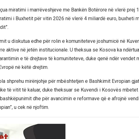
eçua miratimi i marrëveshjeve me Bankën Botërore në vlerë prej 
ratimi i Buxhetit për vitin 2026 në vlerë 4 miliardë euro, buxheti
dit”.
imit u diskutua edhe për rolin e komuniteteve joshumicë në Kuve
yre aktive në jetën institucionale. U theksua se Kosova ka ndërtu
arantimin e të drejtave të komuniteteve, duke qenë ndër vendet 
Evropë në këtë drejtim.
ola shprehu mirënjohje për mbështetjen e Bashkimit Evropian gja
ike të vitit të kaluar, duke theksuar se Kuvendi i Kosovës mbetet
e bashkëpunimit dhe për avancimin e reformave që e afrojnë vend
ian”, u cek në njoftim.