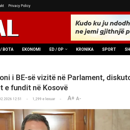
akt
Privacy Policy
/ BOTA
EKONOMI
ED / OP
KRONIKA
SPORT
S
oni i BE-së vizitë në Parlament, diskut
et e fundit në Kosovë
A+
A-
02.2026 12:51
1,299
e lexuar