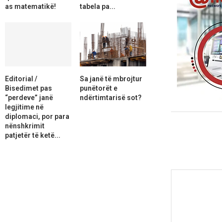
as matematikë!
tabela pa...
Editorial /
Sa janë të mbrojtur
Bisedimet pas
punëtorët e
“perdeve” janë
ndërtimtarisë sot?
legjitime në
diplomaci, por para
nënshkrimit
patjetër të ketë...