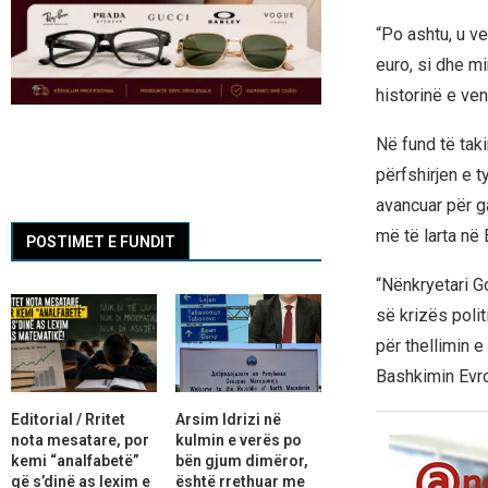
“Po ashtu, u v
euro, si dhe mi
historinë e ven
Në fund të tak
përfshirjen e t
avancuar për g
më të larta në 
POSTIMET E FUNDIT
“Nënkryetari G
së krizës polit
për thellimin 
Bashkimin Evrop
Editorial / Rritet
Arsim Idrizi në
nota mesatare, por
kulmin e verës po
kemi “analfabetë”
bën gjum dimëror,
që s’dinë as lexim e
është rrethuar me