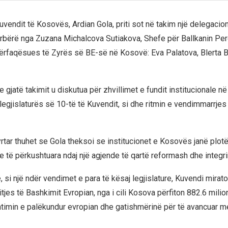
uvendit të Kosovës, Ardian Gola, priti sot në takim një delegacio
ërbërë nga Zuzana Michalcova Sutiakova, Shefe për Ballkanin Pe
ërfaqësues të Zyrës së BE-së në Kosovë: Eva Palatova, Blerta B
e gjatë takimit u diskutua për zhvillimet e fundit institucionale në
legjislaturës së 10-të të Kuvendit, si dhe ritmin e vendimmarrjes 
yrtar thuhet se Gola theksoi se institucionet e Kosovës janë plot
e të përkushtuara ndaj një agjende të qartë reformash dhe integri
 si një ndër vendimet e para të kësaj legjislature, Kuvendi mirat
itjes të Bashkimit Evropian, nga i cili Kosova përfiton 882.6 mili
entimin e palëkundur evropian dhe gatishmërinë për të avancuar 