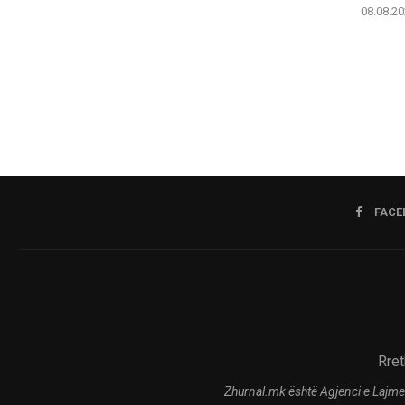
08.08.20
FACE
Rret
Zhurnal.mk është Agjenci e Lajme