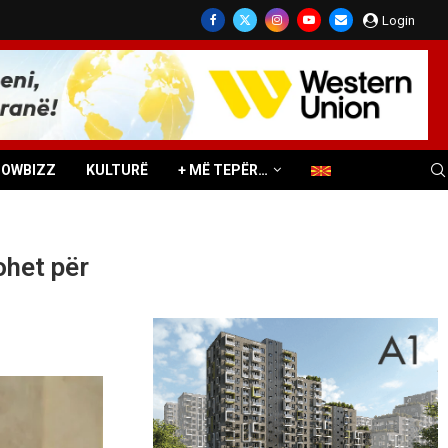
Login
HOWBIZZ
KULTURË
+ MË TEPËR…
ohet për