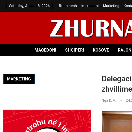
Saturday, August 8, 2026
Rreth nesh
Impresumi
Marketing
Kont
MAQEDONI
SHQIPËRI
KOSOVË
RAJON 
Delegaci
MARKETING
zhvillim
Nga
D. V.
24.