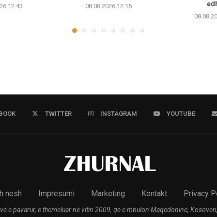
edh
26 12:43
08.08.2026 12:15
08.08.2
BOOK
TWITTER
INSTAGRAM
YOUTUBE
h nesh
Impresumi
Marketing
Kontakt
Privacy P
ve e pavarur, e themeluar në vitin 2009, që e mbulon Maqedoninë, Kosovën,