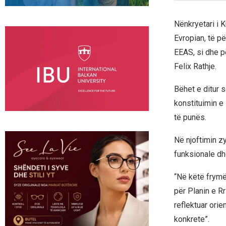
Nënkryetari i K
Evropian, të p
EEAS, si dhe p
Felix Rathje.
Bëhet e ditur s
konstituimin e 
të punës.
Në njoftimin z
funksionale dh
“Në këtë frymë,
për Planin e Rr
reflektuar ori
konkrete”.