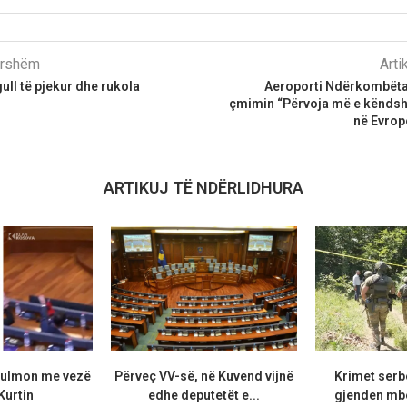
parshëm
Arti
ull të pjekur dhe rukola
Aeroporti Ndërkombëtar
çmimin “Përvoja më e kënds
në Evropë
ARTIKUJ TË NDËRLIDHURA
sulmon me vezë
Përveç VV-së, në Kuvend vijnë
Krimet serb
Kurtin
edhe deputetët e...
gjenden mb