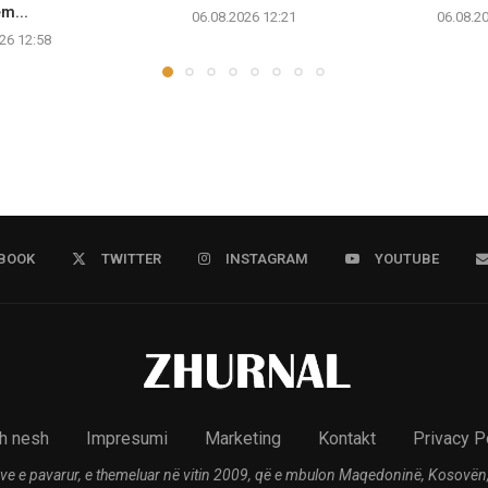
m...
06.08.2026 12:21
06.08.2
26 12:58
BOOK
TWITTER
INSTAGRAM
YOUTUBE
h nesh
Impresumi
Marketing
Kontakt
Privacy P
ve e pavarur, e themeluar në vitin 2009, që e mbulon Maqedoninë, Kosovën,