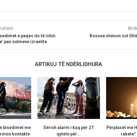
parshëm
Arti
isedimet e paqes do të ishin
Kosova shënon sot Ditë
’ pas sulmeve izraelite
ARTIKUJ TË NDËRLIDHURA
n bisedimet me
Sërish alarm i kuq për 27
Përplaset me H
irmon kontakte
qytete për...
rakete”