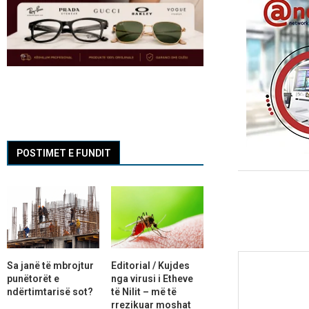
POSTIMET E FUNDIT
Sa janë të mbrojtur
Editorial / Kujdes
punëtorët e
nga virusi i Etheve
ndërtimtarisë sot?
të Nilit – më të
rrezikuar moshat