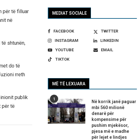
për të filluar
MEDIAT SOCIALE
nit në
FACEBOOK
TWITTER
INSTAGRAM
LINKEDIN
të shtunën,
YOUTUBE
EMAIL
TIKTOK
met do të
uzioni rreth
MË TË LEXUARA
nionit publik
1
Në korrik janë paguar
 për të
mbi 560 milionë
denarë për
kompensime për
pushim mjekësor,
pjesa më e madhe
për lejet e lindjes