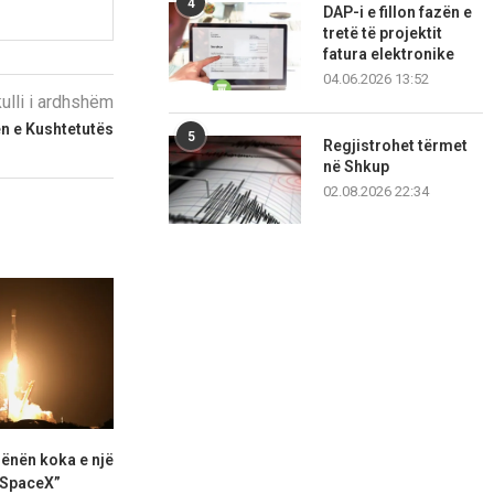
4
DAP-i e fillon fazën e
tretë të projektit
fatura elektronike
04.06.2026 13:52
kulli i ardhshëm
n e Kushtetutës
5
Regjistrohet tërmet
në Shkup
02.08.2026 22:34
ënën koka e një
Rusia pretendon rrëzimin e
Senati mirato
 SpaceX”
605 dronëve ukrainas
postin e am