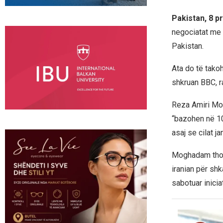
Pakistan, 8 p
negociatat me 
Pakistan.
Ata do të tak
shkruan BBC, r
Reza Amiri Mog
“bazohen në 10 
asaj se cilat j
Moghadam thotë
iranian për shk
sabotuar inicia