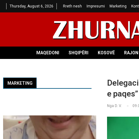
Thursday, August 6, 2026
Rreth nesh
Impresumi
Marketing
Kont
MAQEDONI
SHQIPËRI
KOSOVË
RAJON 
Delegacio
MARKETING
e paqes
Nga
D. V.
09.