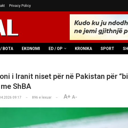
akt
Privacy Policy
/ BOTA
EKONOMI
ED / OP
KRONIKA
SPORT
S
ni i Iranit niset për në Pakistan për “
” me ShBA
A+
A-
04.2026 09:17
896
e lexuar