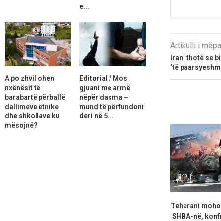
e...
Artikulli i më
Irani thotë se b
‘të paarsyeshme
A po zhvillohen
Editorial / Mos
nxënësit të
gjuani me armë
barabartë përballë
nëpër dasma –
dallimeve etnike
mund të përfundoni
dhe shkollave ku
deri në 5...
mësojnë?
Teherani moho
SHBA-në, konf