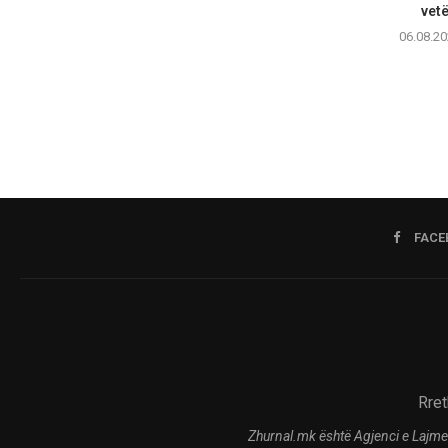
vetë
06.08.20
FACE
Rret
Zhurnal.mk është Agjenci e Lajme