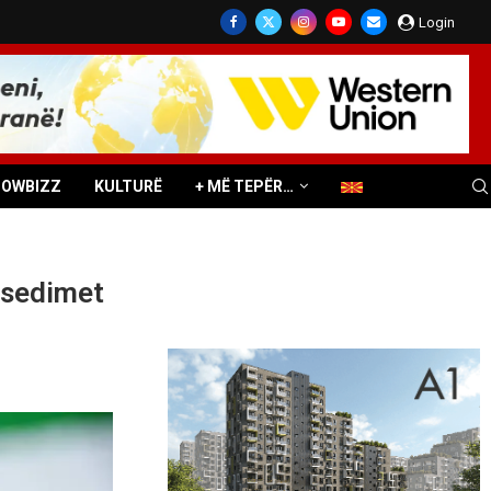
Login
HOWBIZZ
KULTURË
+ MË TEPËR…
bisedimet