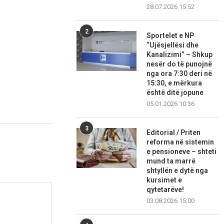
28.07.2026 15:52
2
Sportelet e NP
“Ujësjellësi dhe
Kanalizimi” – Shkup
nesër do të punojnë
nga ora 7:30 deri në
15:30, e mërkura
është ditë jopune
05.01.2026 10:36
3
Editorial / Priten
reforma në sistemin
e pensioneve – shteti
mund ta marrë
shtyllën e dytë nga
kursimet e
qytetarëve!
03.08.2026 15:00