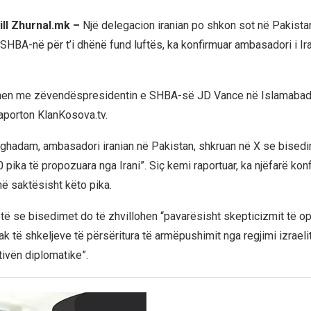
rill Zhurnal.mk –
Një delegacion iranian po shkon sot në Pakistan 
SHBA-në për t’i dhënë fund luftës, ka konfirmuar ambasadori i Ira
ohen me zëvendëspresidentin e SHBA-së JD Vance në Islamabad 
aporton KlanKosova.tv.
hadam, ambasadori iranian në Pakistan, shkruan në X se bisedi
pika të propozuara nga Irani”. Siç kemi raportuar, ka njëfarë konf
anë saktësisht këto pika.
 se bisedimet do të zhvillohen “pavarësisht skepticizmit të opi
ak të shkeljeve të përsëritura të armëpushimit nga regjimi izraelit
tivën diplomatike”.