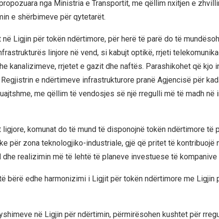
propozuara nga Ministria e Transportit, me qëllim nxitjen e zhvil
in e shërbimeve për qytetarët.
në Ligjin për tokën ndërtimore, për herë të parë do të mundësoh
infrastrukturës linjore në vend, si kabujt optikë, rrjeti telekomunik
dhe kanalizimeve, rrjetet e gazit dhe naftës. Parashikohet që kjo i
ë Regjistrin e ndërtimeve infrastrukturore pranë Agjencisë për ka
luajtshme, me qëllim të vendosjes së një rregulli më të madh në i
ligjore, komunat do të mund të disponojnë tokën ndërtimore të 
ke për zona teknologjiko-industriale, gjë që pritet të kontribuojë 
 dhe realizimin më të lehtë të planeve investuese të kompanive
të bërë edhe harmonizimi i Ligjit për tokën ndërtimore me Ligjin p
ryshimeve në Ligjin për ndërtimin, përmirësohen kushtet për rregu