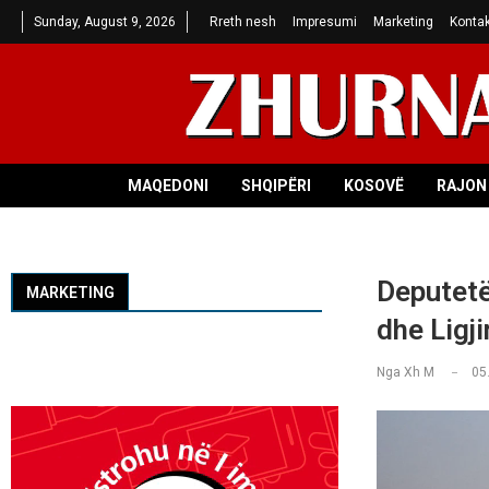
Sunday, August 9, 2026
Rreth nesh
Impresumi
Marketing
Kontak
MAQEDONI
SHQIPËRI
KOSOVË
RAJON 
Deputetë
MARKETING
dhe Ligj
Nga
Xh M
05