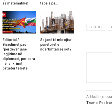
as matematikë!
tabela pa...
DEPUTET
Editorial /
Sa janë të mbrojtur
Bisedimet pas
punëtorët e
“perdeve” janë
ndërtimtarisë sot?
legjitime në
diplomaci, por para
nënshkrimit
patjetër të ketë...
Artikulli i më
Trump: Pas Iran