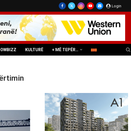
Login
HOWBIZZ
KULTURË
+ MË TEPËR…
ërtimin