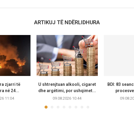
ARTIKUJ TË NDËRLIDHURA
a zjarri të
U shtrenjtuan alkooli, cigaret
BDI: 83 seanc
ra në 24...
dhe argëtimi, por ushqimet...
procesver
26 11:04
09.08.2026 10:44
09.08.2