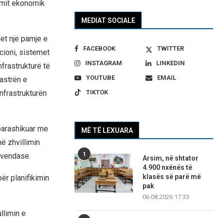
limit ekonomik
MEDIAT SOCIALE
et një pamje e
FACEBOOK
TWITTER
acioni, sistemet
INSTAGRAM
LINKEDIN
nfrastrukturë të
YOUTUBE
EMAIL
dastrën e
TIKTOK
nfrastrukturën
parashikuar me
MË TË LEXUARA
në zhvillimin
1
 vendase.
Arsim, në shtator
4.900 nxënës të
klasës së parë më
ër planifikimin
pak
06.08.2026 17:33
llimin e