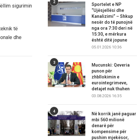
2
Sportelet e NP
ëllim sigurimin
“Ujësjellësi dhe
Kanalizimi” – Shkup
nesër do të punojnë
nga ora 7:30 deri në
teknik të
15:30, e mërkura
ionale dhe
është ditë jopune
05.01.2026 10:36
3
Mucunski: Qeveria
punon për
zhbllokimin e
eurointegrimeve,
detajet nuk thuhen
03.08.2026 16:35
4
Në korrik janë paguar
mbi 560 milionë
denarë për
kompensime për
pushim mjekësor,