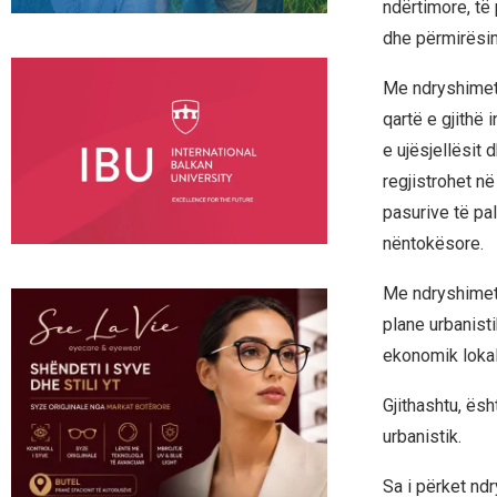
ndërtimore, të 
dhe përmirësim
Me ndryshimet 
qartë e gjithë 
e ujësjellësit 
regjistrohet n
pasurive të pa
nëntokësore.
Me ndryshimet 
plane urbanisti
ekonomik lokal
Gjithashtu, ësh
urbanistik.
Sa i përket nd