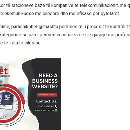
sor të stacioneve bazë të kompanive të telekomunikacionit, me q
elekomunikuese më cilësore dhe më efikase për qytetarët.
me, parashikohet gjithashtu përmirësimi i procesit të kontrollit 
kategorisë së parë, përmes vendosjes së një qasjeje më profes
të larta të cilësisë.