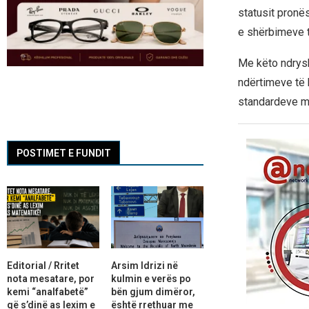
statusit pronë
e shërbimeve t
Me këto ndryshi
ndërtimeve të 
standardeve më 
POSTIMET E FUNDIT
Editorial / Rritet
Arsim Idrizi në
nota mesatare, por
kulmin e verës po
kemi “analfabetë”
bën gjum dimëror,
që s’dinë as lexim e
është rrethuar me