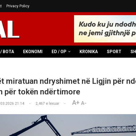
t
Privacy Policy
/ BOTA
EKONOMI
ED / OP
KRONIKA
SPORT
S
t miratuan ndryshimet në Ligjin për nd
in për tokën ndërtimore
A+
A-
.03.2026 21:14
2,467
e lexuar