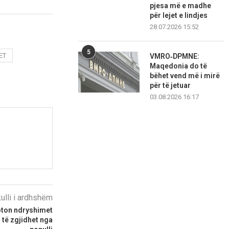
pjesa më e madhe
për lejet e lindjes
28.07.2026 15:52
5
ET
VMRO‑DPMNE:
Maqedonia do të
bëhet vend më i mirë
për të jetuar
03.08.2026 16:17
kulli i ardhshëm
voton ndryshimet
 të zgjidhet nga