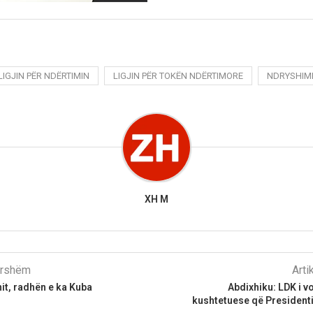
LIGJIN PËR NDËRTIMIN
LIGJIN PËR TOKËN NDËRTIMORE
NDRYSHIM
XH M
parshëm
Arti
it, radhën e ka Kuba
Abdixhiku: LDK i 
kushtetuese që Presidenti