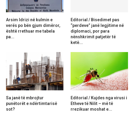
Arsim Idrizi në kulmin e
Editorial / Bisedimet pas
verës po bën gjum dimëror,
“perdeve” janë legjitime në
është rrethuar me tabela
diplomaci, por para
pa...
nënshkrimit patjetër të
ketë...
Sa janë të mbrojtur
Editorial / Kujdes nga virusi i
punëtorët e ndërtimtarisë
Etheve të Nilit – më të
sot?
rrezikuar moshat e...