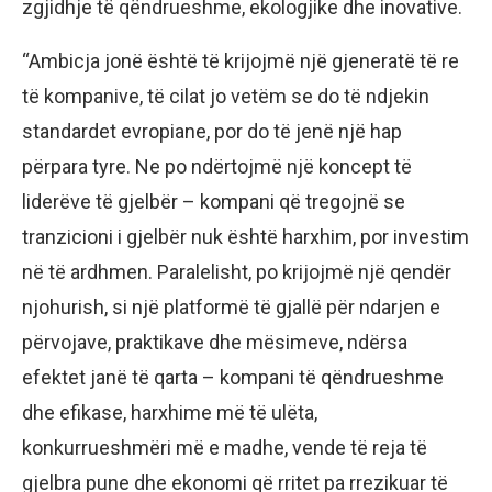
zgjidhje të qëndrueshme, ekologjike dhe inovative.
“Ambicja jonë është të krijojmë një gjeneratë të re
të kompanive, të cilat jo vetëm se do të ndjekin
standardet evropiane, por do të jenë një hap
përpara tyre. Ne po ndërtojmë një koncept të
liderëve të gjelbër – kompani që tregojnë se
tranzicioni i gjelbër nuk është harxhim, por investim
në të ardhmen. Paralelisht, po krijojmë një qendër
njohurish, si një platformë të gjallë për ndarjen e
përvojave, praktikave dhe mësimeve, ndërsa
efektet janë të qarta – kompani të qëndrueshme
dhe efikase, harxhime më të ulëta,
konkurrueshmëri më e madhe, vende të reja të
gjelbra pune dhe ekonomi që rritet pa rrezikuar të