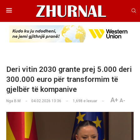
Deri vitin 2030 grante prej 5.000 deri
300.000 euro për transformim të
gjelbër të kompanive
A+
A-
Nga
B.M
04.02.2026 13:36
1,698
e lexuar