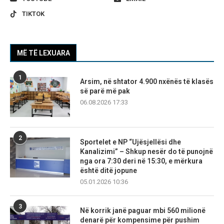
TIKTOK
MË TË LEXUARA
1
Arsim, në shtator 4.900 nxënës të klasës
së parë më pak
06.08.2026 17:33
2
Sportelet e NP “Ujësjellësi dhe
Kanalizimi” – Shkup nesër do të punojnë
nga ora 7:30 deri në 15:30, e mërkura
është ditë jopune
05.01.2026 10:36
3
Në korrik janë paguar mbi 560 milionë
denarë për kompensime për pushim