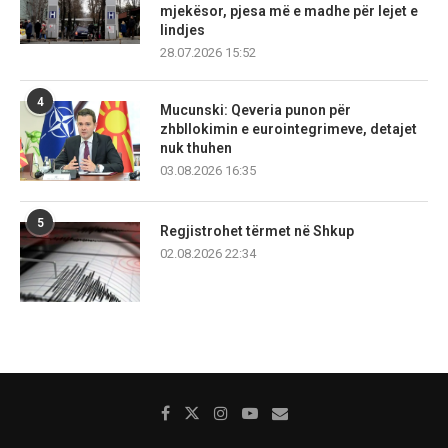
mjekësor, pjesa më e madhe për lejet e
lindjes
28.07.2026 15:52
4
Mucunski: Qeveria punon për
zhbllokimin e eurointegrimeve, detajet
nuk thuhen
03.08.2026 16:35
5
Regjistrohet tërmet në Shkup
02.08.2026 22:34