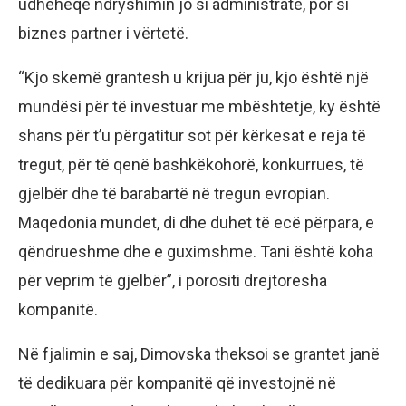
udhëheqë ndryshimin jo si administratë, por si
biznes partner i vërtetë.
“Kjo skemë grantesh u krijua për ju, kjo është një
mundësi për të investuar me mbështetje, ky është
shans për t’u përgatitur sot për kërkesat e reja të
tregut, për të qenë bashkëkohorë, konkurrues, të
gjelbër dhe të barabartë në tregun evropian.
Maqedonia mundet, di dhe duhet të ecë përpara, e
qëndrueshme dhe e guximshme. Tani është koha
për veprim të gjelbër”, i porositi drejtoresha
kompanitë.
Në fjalimin e saj, Dimovska theksoi se grantet janë
të dedikuara për kompanitë që investojnë në