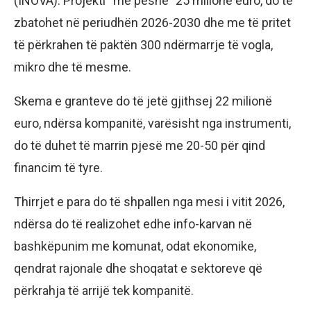
(INOVA). Projekti “me peshë” 25 milionë euro, do të
zbatohet në periudhën 2026-2030 dhe me të pritet
të përkrahen të paktën 300 ndërmarrje të vogla,
mikro dhe të mesme.
Skema e granteve do të jetë gjithsej 22 milionë
euro, ndërsa kompanitë, varësisht nga instrumenti,
do të duhet të marrin pjesë me 20-50 për qind
financim të tyre.
Thirrjet e para do të shpallen nga mesi i vitit 2026,
ndërsa do të realizohet edhe info-karvan në
bashkëpunim me komunat, odat ekonomike,
qendrat rajonale dhe shoqatat e sektoreve që
përkrahja të arrijë tek kompanitë.