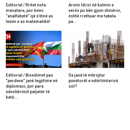
Editorial / Rritet nota
Arsim Idrizi në kulmin e
mesatare, por kemi
verës po bën gjum dimëror,
“analfabetë” që s’dinë as
është rrethuar me tabela
lexim e as matematikë!
pa...
Editorial / Bisedimet pas
Sa janë të mbrojtur
“perdeve” janë legjitime në
punëtorët e ndërtimtarisë
diplomaci, por para
sot?
nënshkrimit patjetër të
ketë...