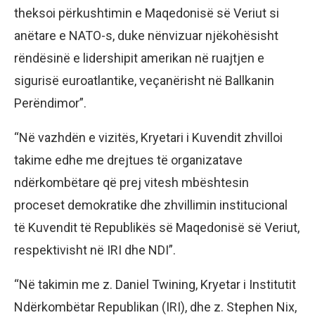
theksoi përkushtimin e Maqedonisë së Veriut si
anëtare e NATO-s, duke nënvizuar njëkohësisht
rëndësinë e lidershipit amerikan në ruajtjen e
sigurisë euroatlantike, veçanërisht në Ballkanin
Perëndimor”.
“Në vazhdën e vizitës, Kryetari i Kuvendit zhvilloi
takime edhe me drejtues të organizatave
ndërkombëtare që prej vitesh mbështesin
proceset demokratike dhe zhvillimin institucional
të Kuvendit të Republikës së Maqedonisë së Veriut,
respektivisht në IRI dhe NDI”.
“Në takimin me z. Daniel Twining, Kryetar i Institutit
Ndërkombëtar Republikan (IRI), dhe z. Stephen Nix,