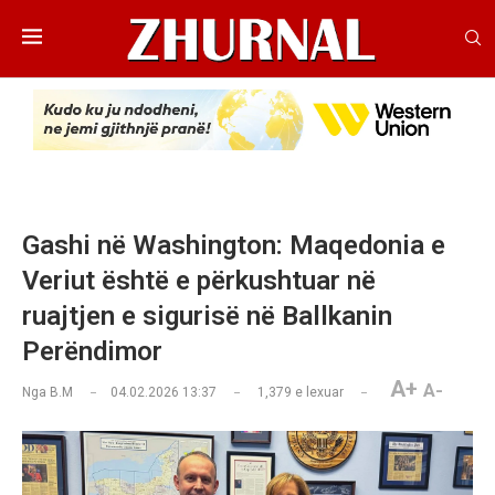
Gashi në Washington: Maqedonia e
Veriut është e përkushtuar në
ruajtjen e sigurisë në Ballkanin
Perëndimor
A+
A-
Nga
B.M
04.02.2026 13:37
1,379
e lexuar