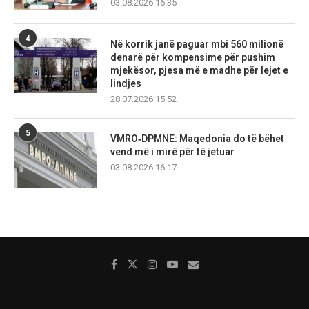
03.08.2026 16:35
4
Në korrik janë paguar mbi 560 milionë
denarë për kompensime për pushim
mjekësor, pjesa më e madhe për lejet e
lindjes
28.07.2026 15:52
5
VMRO‑DPMNE: Maqedonia do të bëhet
vend më i mirë për të jetuar
03.08.2026 16:17