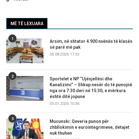
MË TË LEXUARA
1
Arsim, në shtator 4.900 nxënës të klasës
së parë më pak
06.08.2026 17:33
2
Sportelet e NP “Ujësjellësi dhe
Kanalizimi” – Shkup nesër do të punojnë
nga ora 7:30 deri në 15:30, e mërkura
është ditë jopune
05.01.2026 10:36
3
Mucunski: Qeveria punon për
zhbllokimin e eurointegrimeve, detajet
nuk thuhen