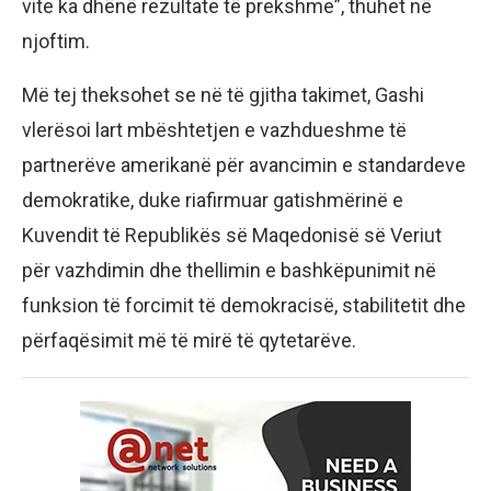
vite ka dhënë rezultate të prekshme”, thuhet në
njoftim.
Më tej theksohet se në të gjitha takimet, Gashi
vlerësoi lart mbështetjen e vazhdueshme të
partnerëve amerikanë për avancimin e standardeve
demokratike, duke riafirmuar gatishmërinë e
Kuvendit të Republikës së Maqedonisë së Veriut
për vazhdimin dhe thellimin e bashkëpunimit në
funksion të forcimit të demokracisë, stabilitetit dhe
përfaqësimit më të mirë të qytetarëve.