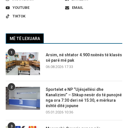
YOUTUBE
EMAIL
TIKTOK
MË TË LEXUARA
1
Arsim, në shtator 4.900 nxënës të klasës
së parë më pak
06.08.2026 17:33
2
Sportelet e NP “Ujësjellësi dhe
Kanalizimi” – Shkup nesër do të punojnë
nga ora 7:30 deri në 15:30, e mërkura
është ditë jopune
05.01.2026 10:36
3