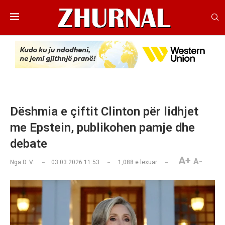
Dëshmia e çiftit Clinton për lidhjet
me Epstein, publikohen pamje dhe
debate
A+
A-
Nga
D. V.
03.03.2026 11:53
1,088
e lexuar