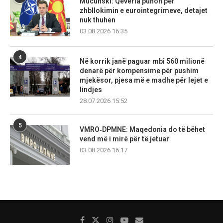
Mucunski: Qeveria punon për
zhbllokimin e eurointegrimeve, detajet
nuk thuhen
03.08.2026 16:35
4
Në korrik janë paguar mbi 560 milionë
denarë për kompensime për pushim
mjekësor, pjesa më e madhe për lejet e
lindjes
28.07.2026 15:52
5
VMRO‑DPMNE: Maqedonia do të bëhet
vend më i mirë për të jetuar
03.08.2026 16:17