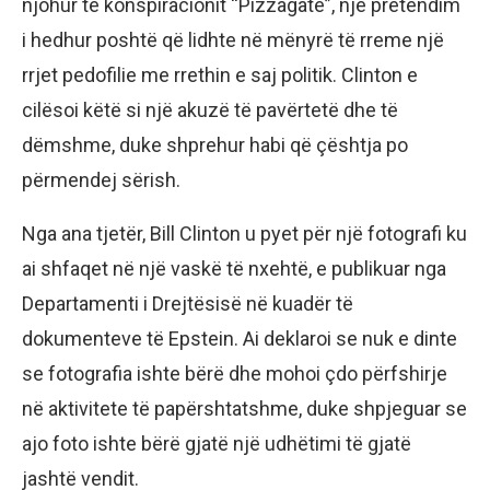
njohur të konspiracionit “Pizzagate”, një pretendim
i hedhur poshtë që lidhte në mënyrë të rreme një
rrjet pedofilie me rrethin e saj politik. Clinton e
cilësoi këtë si një akuzë të pavërtetë dhe të
dëmshme, duke shprehur habi që çështja po
përmendej sërish.
Nga ana tjetër, Bill Clinton u pyet për një fotografi ku
ai shfaqet në një vaskë të nxehtë, e publikuar nga
Departamenti i Drejtësisë në kuadër të
dokumenteve të Epstein. Ai deklaroi se nuk e dinte
se fotografia ishte bërë dhe mohoi çdo përfshirje
në aktivitete të papërshtatshme, duke shpjeguar se
ajo foto ishte bërë gjatë një udhëtimi të gjatë
jashtë vendit.