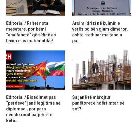
Editorial / Rritet nota
Arsim Idrizi në kulmin e
mesatare, por kemi
verës po bën gjum dimëror,
“analfabetë” që s’dinë as
është rrethuar me tabela
lexim e as matematikë!
pa...
Editorial / Bisedimet pas
Sa janë të mbrojtur
“perdeve” janë legjitime në
punëtorët e ndërtimtarisë
diplomaci, por para
sot?
nënshkrimit patjetër të
ketë...