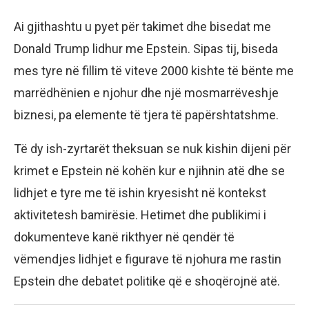
Ai gjithashtu u pyet për takimet dhe bisedat me
Donald Trump lidhur me Epstein. Sipas tij, biseda
mes tyre në fillim të viteve 2000 kishte të bënte me
marrëdhënien e njohur dhe një mosmarrëveshje
biznesi, pa elemente të tjera të papërshtatshme.
Të dy ish-zyrtarët theksuan se nuk kishin dijeni për
krimet e Epstein në kohën kur e njihnin atë dhe se
lidhjet e tyre me të ishin kryesisht në kontekst
aktivitetesh bamirësie. Hetimet dhe publikimi i
dokumenteve kanë rikthyer në qendër të
vëmendjes lidhjet e figurave të njohura me rastin
Epstein dhe debatet politike që e shoqërojnë atë.