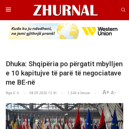
Dhuka: Shqipëria po përgatit mbylljen
e 10 kapitujve të parë të negociatave
me BE-në
A+
A-
Nga
D. V.
08.05.2026 12:41
1,543
e lexuar