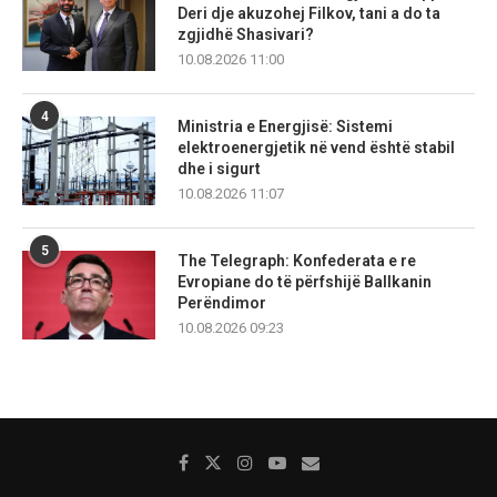
Deri dje akuzohej Filkov, tani a do ta
zgjidhë Shasivari?
10.08.2026 11:00
4
Ministria e Energjisë: Sistemi
elektroenergjetik në vend është stabil
dhe i sigurt
10.08.2026 11:07
5
The Telegraph: Konfederata e re
Evropiane do të përfshijë Ballkanin
Perëndimor
10.08.2026 09:23