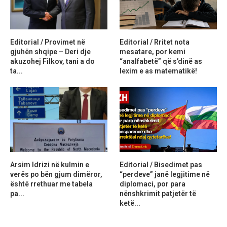
Editorial / Provimet në
Editorial / Rritet nota
gjuhën shqipe – Deri dje
mesatare, por kemi
akuzohej Filkov, tani a do
“analfabetë” që s’dinë as
ta...
lexim e as matematikë!
Arsim Idrizi në kulmin e
Editorial / Bisedimet pas
verës po bën gjum dimëror,
“perdeve” janë legjitime në
është rrethuar me tabela
diplomaci, por para
pa...
nënshkrimit patjetër të
ketë...