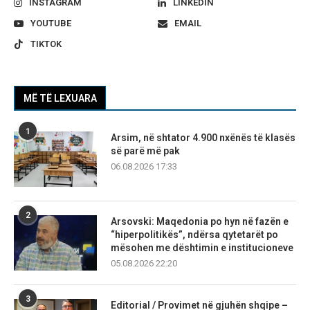
INSTAGRAM
LINKEDIN
YOUTUBE
EMAIL
TIKTOK
MË TË LEXUARA
1
Arsim, në shtator 4.900 nxënës të klasës
së parë më pak
06.08.2026 17:33
2
Arsovski: Maqedonia po hyn në fazën e
“hiperpolitikës”, ndërsa qytetarët po
mësohen me dështimin e institucioneve
05.08.2026 22:20
3
Editorial / Provimet në gjuhën shqipe –