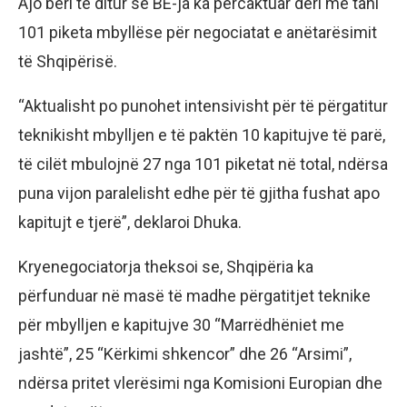
Ajo bëri të ditur se BE-ja ka përcaktuar deri më tani
101 piketa mbyllëse për negociatat e anëtarësimit
të Shqipërisë.
“Aktualisht po punohet intensivisht për të përgatitur
teknikisht mbylljen e të paktën 10 kapitujve të parë,
të cilët mbulojnë 27 nga 101 piketat në total, ndërsa
puna vijon paralelisht edhe për të gjitha fushat apo
kapitujt e tjerë”, deklaroi Dhuka.
Kryenegociatorja theksoi se, Shqipëria ka
përfunduar në masë të madhe përgatitjet teknike
për mbylljen e kapitujve 30 “Marrëdhëniet me
jashtë”, 25 “Kërkimi shkencor” dhe 26 “Arsimi”,
ndërsa pritet vlerësimi nga Komisioni Europian dhe