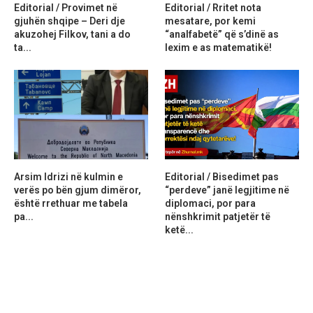
Editorial / Provimet në
Editorial / Rritet nota
gjuhën shqipe – Deri dje
mesatare, por kemi
akuzohej Filkov, tani a do
“analfabetë” që s’dinë as
ta...
lexim e as matematikë!
Arsim Idrizi në kulmin e
Editorial / Bisedimet pas
verës po bën gjum dimëror,
“perdeve” janë legjitime në
është rrethuar me tabela
diplomaci, por para
pa...
nënshkrimit patjetër të
ketë...