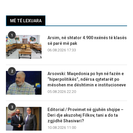
MË TË LEXUARA
1
Arsim, në shtator 4.900 nxënës të klasës
së parë më pak
06.08.2026 17:33
2
Arsovski: Maqedonia po hyn në fazën e
“hiperpolitikës”, ndërsa qytetarët po
mësohen me dështimin e institucioneve
05.08.2026 22:20
3
Editorial / Provimet në gjuhën shqipe –
Deri dje akuzohej Filkov, tani a do ta
zgjidhë Shasivari?
10.08.2026 11:00