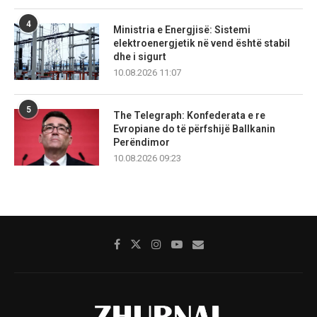
4
Ministria e Energjisë: Sistemi
elektroenergjetik në vend është stabil
dhe i sigurt
10.08.2026 11:07
5
The Telegraph: Konfederata e re
Evropiane do të përfshijë Ballkanin
Perëndimor
10.08.2026 09:23