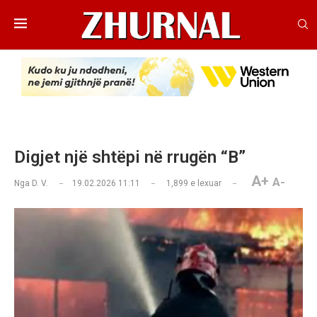
Digjet një shtëpi në rrugën “B”
A+
A-
Nga
D. V.
19.02.2026 11:11
1,899
e lexuar