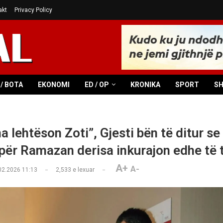
akt
Privacy Policy
/ BOTA
EKONOMI
ED / OP
KRONIKA
SPORT
S
na lehtëson Zoti”, Gjesti bën të ditur se
 për Ramazan derisa inkurajon edhe të t
A+
A-
02.2026 11:13
2,533
e lexuar