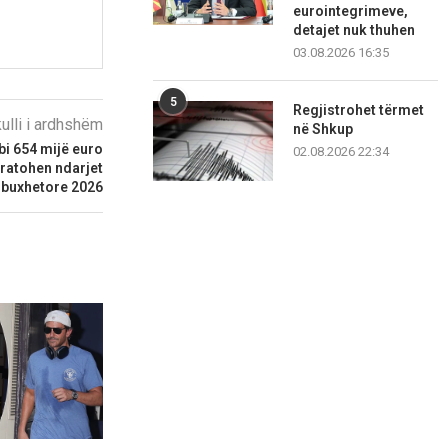
eurointegrimeve,
detajet nuk thuhen
03.08.2026 16:35
5
Regjistrohet tërmet
kulli i ardhshëm
në Shkup
i 654 mijë euro
02.08.2026 22:34
iratohen ndarjet
buxhetore 2026