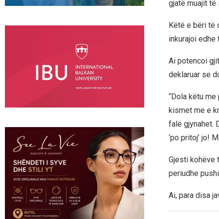
gjatë muajit të
Këtë e bëri të 
inkurajoi edhe t
Ai potencoi gji
deklaruar se do
“Dola këtu me 
kismet me e kry
falë gjynahet.
‘po pritoj’ jo! 
Gjesti kohëve t
periudhe pushi
Ai, para disa j