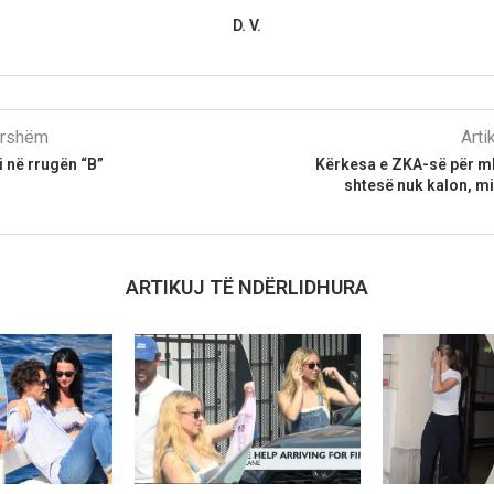
D. V.
parshëm
Arti
i në rrugën “B”
Kërkesa e ZKA-së për mb
shtesë nuk kalon, m
ARTIKUJ TË NDËRLIDHURA