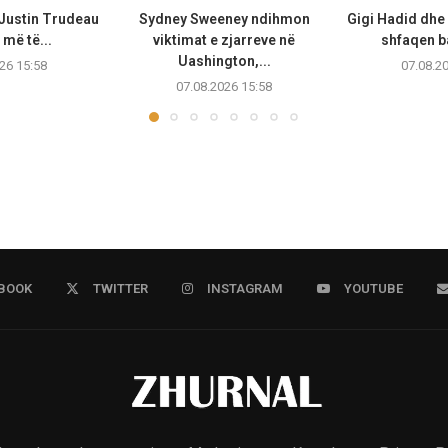
 Justin Trudeau
Sydney Sweeney ndihmon
Gigi Hadid dhe
më të...
viktimat e zjarreve në
shfaqen b
Uashington,...
26 15:58
07.08.2
07.08.2026 15:58
BOOK
TWITTER
INSTAGRAM
YOUTUBE