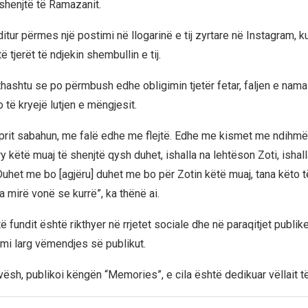
 shenjtë të Ramazanit.
ditur përmes një postimi në llogarinë e tij zyrtare në Instagram, k
ë tjerët të ndjekin shembullin e tij.
thashtu se po përmbush edhe obligimin tjetër fetar, faljen e nama
 të kryejë lutjen e mëngjesit.
prit sabahun, me falë edhe me flejtë. Edhe me kismet me ndihmën
 këtë muaj të shenjtë qysh duhet, ishalla na lehtëson Zoti, ishalla 
 Duhet me bo [agjëru] duhet me bo për Zotin këtë muaj, tana këto 
Ma mirë vonë se kurrë”, ka thënë ai.
ë fundit është rikthyer në rrjetet sociale dhe në paraqitjet publik
mi larg vëmendjes së publikut.
avësh, publikoi këngën “Memories”, e cila është dedikuar vëllait të 