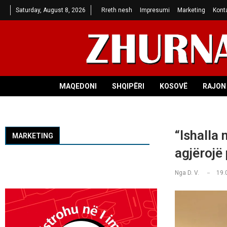
Saturday, August 8, 2026
Rreth nesh
Impresumi
Marketing
Kont
MAQEDONI
SHQIPËRI
KOSOVË
RAJON 
“Ishalla 
MARKETING
agjërojë
Nga
D. V.
19.