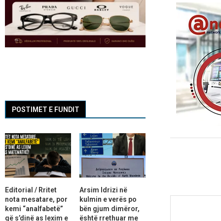
POSTIMET E FUNDIT
Editorial / Rritet
Arsim Idrizi në
nota mesatare, por
kulmin e verës po
kemi “analfabetë”
bën gjum dimëror,
që s’dinë as lexim e
është rrethuar me