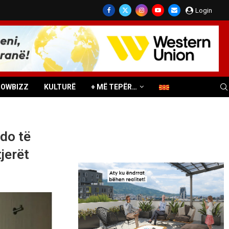
Login
HOWBIZZ
KULTURË
+ MË TEPËR…
 do të
jerët