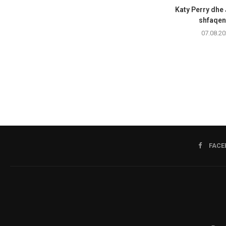
Katy Perry dhe
shfaqen 
07.08.20
FACE