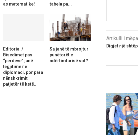
as matematikë!
tabela pa...
Artikulli i më
Digjet një shtëp
Editorial /
Sa janë të mbrojtur
Bisedimet pas
punëtorët e
“perdeve” janë
ndërtimtarisë sot?
legjitime në
diplomaci, por para
nënshkrimit
patjetër të ketë...