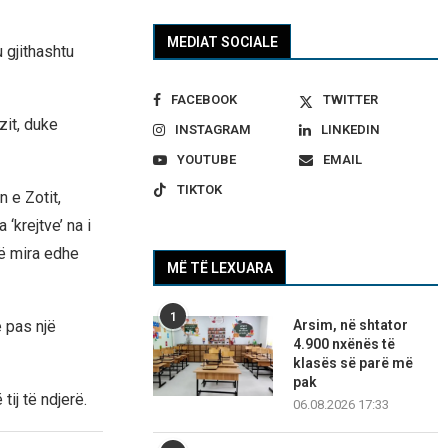
MEDIAT SOCIALE
u gjithashtu
FACEBOOK
TWITTER
zit, duke
INSTAGRAM
LINKEDIN
YOUTUBE
EMAIL
TIKTOK
 e Zotit,
‘krejtve’ na i
të mira edhe
MË TË LEXUARA
1
e pas një
Arsim, në shtator
4.900 nxënës të
klasës së parë më
pak
tij të ndjerë.
06.08.2026 17:33