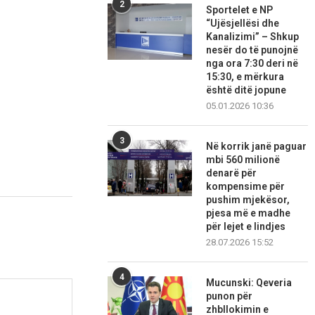
2
Sportelet e NP
“Ujësjellësi dhe
Kanalizimi” – Shkup
nesër do të punojnë
nga ora 7:30 deri në
15:30, e mërkura
është ditë jopune
05.01.2026 10:36
3
Në korrik janë paguar
mbi 560 milionë
denarë për
kompensime për
pushim mjekësor,
pjesa më e madhe
për lejet e lindjes
28.07.2026 15:52
4
Mucunski: Qeveria
punon për
zhbllokimin e